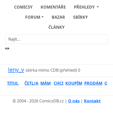
COMICSY
KOMENTÁŘE
PŘEHLEDY
FORUM
BAZAR
SBÍRKY
ČLÁNKY
leny_v
sbírka mimo CDB (přehled)
0
TITUL
ČETL/A
MÁM
CHCI
KOUPÍM
PRODÁM
OSO
© 2004 - 2026 ComicsDB.cz |
O nás
|
Kontakt