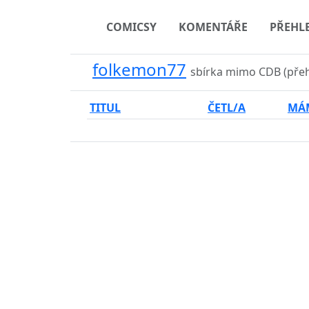
COMICSY
KOMENTÁŘE
PŘEHL
folkemon77
sbírka mimo CDB (pře
TITUL
ČETL/A
MÁ