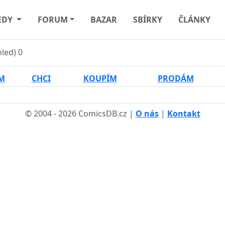
EDY
FORUM
BAZAR
SBÍRKY
ČLÁNKY
hled)
0
M
CHCI
KOUPÍM
PRODÁM
© 2004 - 2026 ComicsDB.cz |
O nás
|
Kontakt