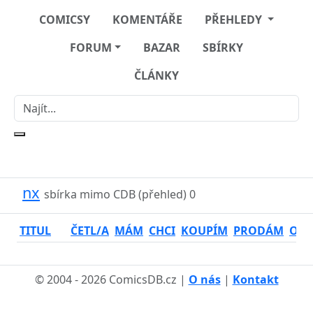
COMICSY
KOMENTÁŘE
PŘEHLEDY
FORUM
BAZAR
SBÍRKY
ČLÁNKY
nx
sbírka mimo CDB (přehled)
0
TITUL
ČETL/A
MÁM
CHCI
KOUPÍM
PRODÁM
OSO
© 2004 - 2026 ComicsDB.cz |
O nás
|
Kontakt