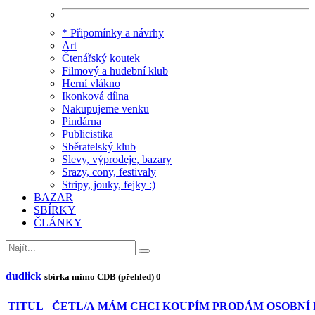
* Připomínky a návrhy
Art
Čtenářský koutek
Filmový a hudební klub
Herní vlákno
Ikonková dílna
Nakupujeme venku
Pindárna
Publicistika
Sběratelský klub
Slevy, výprodeje, bazary
Srazy, cony, festivaly
Stripy, jouky, fejky :)
BAZAR
SBÍRKY
ČLÁNKY
dudlick
sbírka mimo CDB (přehled)
0
TITUL
ČETL/A
MÁM
CHCI
KOUPÍM
PRODÁM
OSOBNÍ