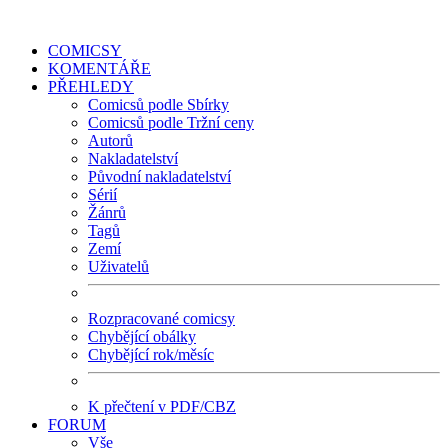
COMICSY
KOMENTÁŘE
PŘEHLEDY
Comicsů podle Sbírky
Comicsů podle Tržní ceny
Autorů
Nakladatelství
Původní nakladatelství
Sérií
Žánrů
Tagů
Zemí
Uživatelů
Rozpracované comicsy
Chybějící obálky
Chybějící rok/měsíc
K přečtení v PDF/CBZ
FORUM
Vše