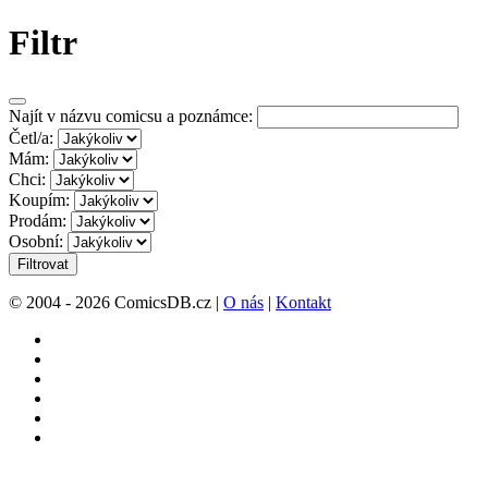
Filtr
Najít v názvu comicsu a poznámce:
Četl/a:
Mám:
Chci:
Koupím:
Prodám:
Osobní:
Filtrovat
© 2004 - 2026 ComicsDB.cz |
O nás
|
Kontakt