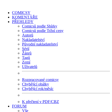
COMICSY
KOMENTÁŘE
PŘEHLEDY
Comicsů podle Sbírky
Comicsů podle Tržní ceny
Autorů
Nakladatelství
Původní nakladatelství
Sérií
Žánrů
Tagů
Zemí
Uživatelů
Rozpracované comicsy
Chybějící obálky
Chybějící rok/měsíc
K přečtení v PDF/CBZ
FORUM
Vše