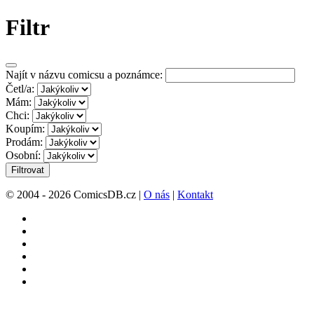
Filtr
Najít v názvu comicsu a poznámce:
Četl/a:
Mám:
Chci:
Koupím:
Prodám:
Osobní:
Filtrovat
© 2004 - 2026 ComicsDB.cz |
O nás
|
Kontakt