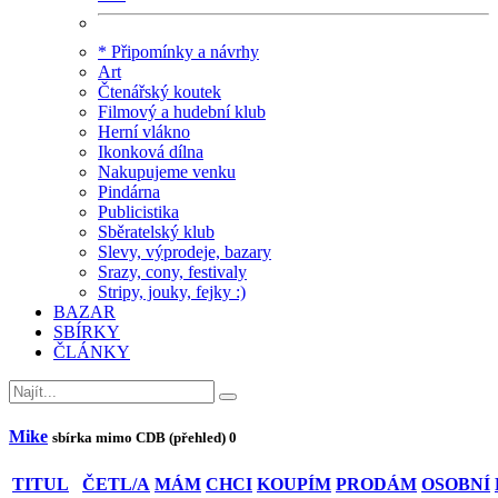
* Připomínky a návrhy
Art
Čtenářský koutek
Filmový a hudební klub
Herní vlákno
Ikonková dílna
Nakupujeme venku
Pindárna
Publicistika
Sběratelský klub
Slevy, výprodeje, bazary
Srazy, cony, festivaly
Stripy, jouky, fejky :)
BAZAR
SBÍRKY
ČLÁNKY
Mike
sbírka mimo CDB (přehled)
0
TITUL
ČETL/A
MÁM
CHCI
KOUPÍM
PRODÁM
OSOBNÍ