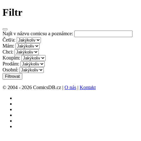
Filtr
Najít v názvu comicsu a poznámce:
Četl/a:
Mám:
Chci:
Koupím:
Prodám:
Osobní:
Filtrovat
© 2004 - 2026 ComicsDB.cz |
O nás
|
Kontakt