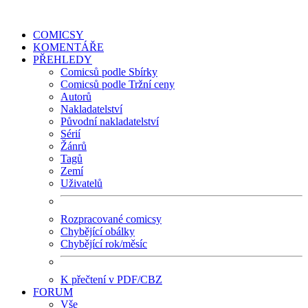
COMICSY
KOMENTÁŘE
PŘEHLEDY
Comicsů podle Sbírky
Comicsů podle Tržní ceny
Autorů
Nakladatelství
Původní nakladatelství
Sérií
Žánrů
Tagů
Zemí
Uživatelů
Rozpracované comicsy
Chybějící obálky
Chybějící rok/měsíc
K přečtení v PDF/CBZ
FORUM
Vše