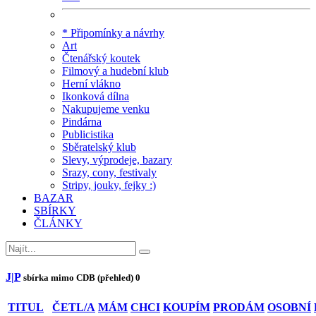
* Připomínky a návrhy
Art
Čtenářský koutek
Filmový a hudební klub
Herní vlákno
Ikonková dílna
Nakupujeme venku
Pindárna
Publicistika
Sběratelský klub
Slevy, výprodeje, bazary
Srazy, cony, festivaly
Stripy, jouky, fejky :)
BAZAR
SBÍRKY
ČLÁNKY
J|P
sbírka mimo CDB (přehled)
0
TITUL
ČETL/A
MÁM
CHCI
KOUPÍM
PRODÁM
OSOBNÍ