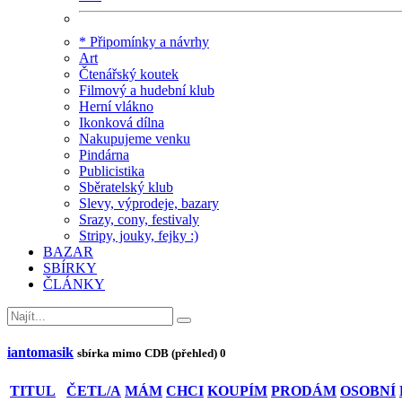
* Připomínky a návrhy
Art
Čtenářský koutek
Filmový a hudební klub
Herní vlákno
Ikonková dílna
Nakupujeme venku
Pindárna
Publicistika
Sběratelský klub
Slevy, výprodeje, bazary
Srazy, cony, festivaly
Stripy, jouky, fejky :)
BAZAR
SBÍRKY
ČLÁNKY
iantomasik
sbírka mimo CDB (přehled)
0
TITUL
ČETL/A
MÁM
CHCI
KOUPÍM
PRODÁM
OSOBNÍ