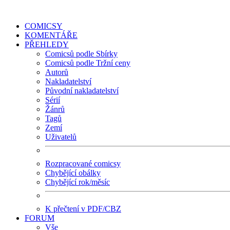
COMICSY
KOMENTÁŘE
PŘEHLEDY
Comicsů podle Sbírky
Comicsů podle Tržní ceny
Autorů
Nakladatelství
Původní nakladatelství
Sérií
Žánrů
Tagů
Zemí
Uživatelů
Rozpracované comicsy
Chybějící obálky
Chybějící rok/měsíc
K přečtení v PDF/CBZ
FORUM
Vše