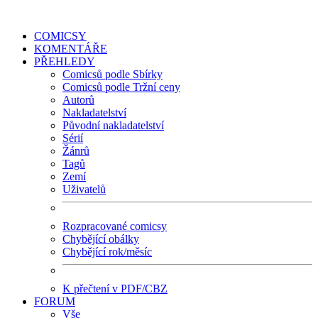
COMICSY
KOMENTÁŘE
PŘEHLEDY
Comicsů podle Sbírky
Comicsů podle Tržní ceny
Autorů
Nakladatelství
Původní nakladatelství
Sérií
Žánrů
Tagů
Zemí
Uživatelů
Rozpracované comicsy
Chybějící obálky
Chybějící rok/měsíc
K přečtení v PDF/CBZ
FORUM
Vše