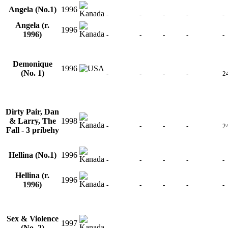
Angela (No.1)
1996
-
-
-
-
-
Angela (r.
1996
1996)
-
-
-
-
-
Demonique
1996
(No. 1)
-
-
-
-
2
Dirty Pair, Dan
& Larry, The
1998
-
-
-
-
2
Fall - 3 príbehy
Hellina (No.1)
1996
-
-
-
-
-
Hellina (r.
1996
1996)
-
-
-
-
-
Sex & Violence
1997
(No. 2)