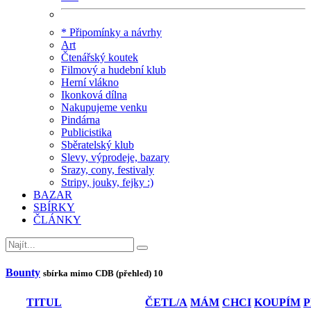
* Připomínky a návrhy
Art
Čtenářský koutek
Filmový a hudební klub
Herní vlákno
Ikonková dílna
Nakupujeme venku
Pindárna
Publicistika
Sběratelský klub
Slevy, výprodeje, bazary
Srazy, cony, festivaly
Stripy, jouky, fejky :)
BAZAR
SBÍRKY
ČLÁNKY
Bounty
sbírka mimo CDB (přehled)
10
TITUL
ČETL/A
MÁM
CHCI
KOUPÍM