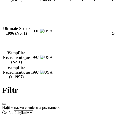
-
-
-
-
-
Ultimate Strike
1996
1996 (No. 1)
-
-
-
-
2
VampFire
Necromantique
1997
-
-
-
-
-
(No.1)
VampFire
Necromantique
1997
-
-
-
-
-
(r. 1997)
Filtr
Najít v názvu comicsu a poznámce:
Četl/a: