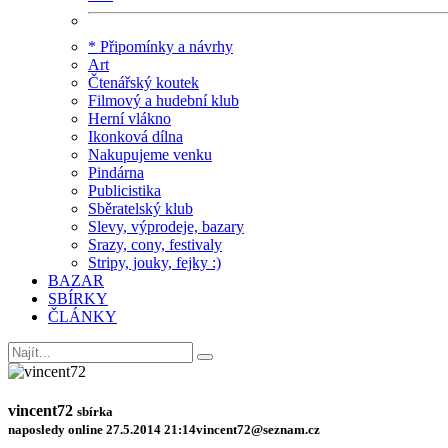
* Připomínky a návrhy
Art
Čtenářský koutek
Filmový a hudební klub
Herní vlákno
Ikonková dílna
Nakupujeme venku
Pindárna
Publicistika
Sběratelský klub
Slevy, výprodeje, bazary
Srazy, cony, festivaly
Stripy, jouky, fejky :)
BAZAR
SBÍRKY
ČLÁNKY
vincent72
sbírka
naposledy online 27.5.2014 21:14
vincent72@seznam.cz