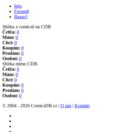
Info
Forum
8
Bazar
3
Sbírka z comicsů na CDB
Četl/a:
0
Mám:
0
Chci:
0
Koupím:
0
Prodám:
0
Osobní:
0
Sbírka mimo CDB
Četl/a:
0
Mám:
0
Chci:
0
Koupím:
0
Prodám:
0
Osobní:
0
© 2004 - 2026 ComicsDB.cz |
O nás
|
Kontakt