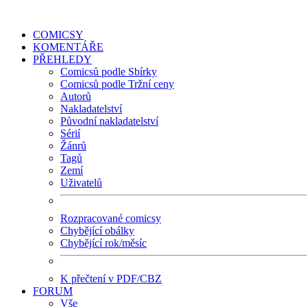
COMICSY
KOMENTÁŘE
PŘEHLEDY
Comicsů podle Sbírky
Comicsů podle Tržní ceny
Autorů
Nakladatelství
Původní nakladatelství
Sérií
Žánrů
Tagů
Zemí
Uživatelů
Rozpracované comicsy
Chybějící obálky
Chybějící rok/měsíc
K přečtení v PDF/CBZ
FORUM
Vše