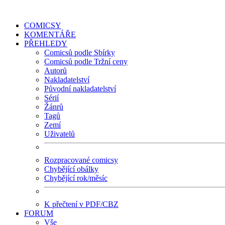
COMICSY
KOMENTÁŘE
PŘEHLEDY
Comicsů podle Sbírky
Comicsů podle Tržní ceny
Autorů
Nakladatelství
Původní nakladatelství
Sérií
Žánrů
Tagů
Zemí
Uživatelů
Rozpracované comicsy
Chybějící obálky
Chybějící rok/měsíc
K přečtení v PDF/CBZ
FORUM
Vše