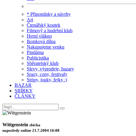
* Připomínky a návrhy
Art
Čtenářský koutek
Filmový a hudební klub
Herní vlákno
Ikonková dílna
Nakupujeme venku
Pindárna
Publicistika
Sběratelský klub
Slevy, výprodeje, bazary
Srazy, cony, festivaly
Stripy, jouky, fejky :)
BAZAR
SBÍRKY
ČLÁNKY
Wittgenstein
sbírka
naposledy online 21.7.2004 16:08