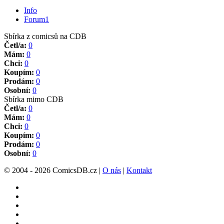
Info
Forum
1
Sbírka z comicsů na CDB
Četl/a:
0
Mám:
0
Chci:
0
Koupím:
0
Prodám:
0
Osobní:
0
Sbírka mimo CDB
Četl/a:
0
Mám:
0
Chci:
0
Koupím:
0
Prodám:
0
Osobní:
0
© 2004 - 2026 ComicsDB.cz |
O nás
|
Kontakt