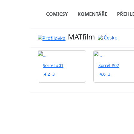
COMICSY
KOMENTÁŘE
PŘEHL
MATfilm
Česko
Sorrel #01
Sorrel #02
4.2
3
4.6
3