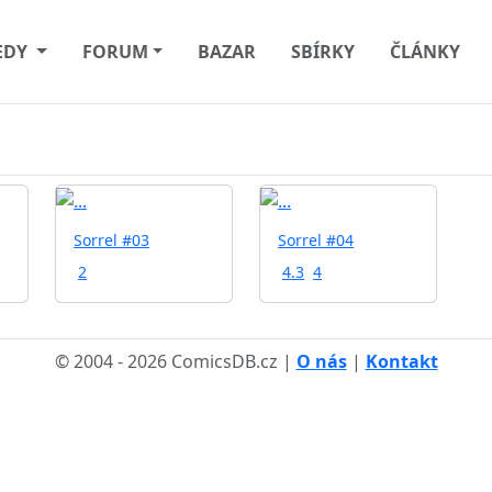
EDY
FORUM
BAZAR
SBÍRKY
ČLÁNKY
Sorrel #03
Sorrel #04
2
4.3
4
© 2004 - 2026 ComicsDB.cz |
O nás
|
Kontakt