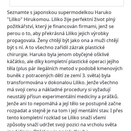
Seznamte s japonskou supermodelkou Haruko
"Liliko" Hirukomou. Liliko žije perfektní život plný
požitkářství, který je financován firmami, jenž se
perou o to, aby překrásná Liliko jejich výrobky
propagovala. Ženy chtějí být jako ona a muži chtějí
být s ní. A to všechno zařídil zázrak plastické
chirurgie. Haruko byla jenom obyčejné ošklivé
káčátko, ale díky kompletní plastické operaci jejího
těla (plus pár ilegálních metod v podobě kmenových
buněk z potracených dětí ze zemí 3. světa) byla
transformována v dokonalou Liliko. Jenže všechno
má svoji cenu a nákladné procedury si vyžadují
neustálý přísun experimentální medicíny a prášků.
Jenže ani to nepomáhá a její tělo se postupně začne
rozpadat a stejně je na tom i její mentální stav. I přes
tento kompletní rozklad se Liliko snaží všemi
způsoby snaží udržet svoji pozici na vrcholu světa