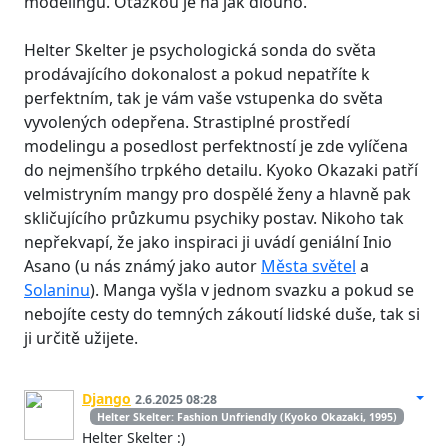
modelingu. Otázkou je na jak dlouho.
Helter Skelter je psychologická sonda do světa
prodávajícího dokonalost a pokud nepatříte k
perfektním, tak je vám vaše vstupenka do světa
vyvolených odepřena. Strastiplné prostředí
modelingu a posedlost perfektností je zde vylíčena
do nejmenšího trpkého detailu. Kyoko Okazaki patří
velmistryním mangy pro dospělé ženy a hlavně pak
skličujícího průzkumu psychiky postav. Nikoho tak
nepřekvapí, že jako inspiraci ji uvádí geniální Inio
Asano (u nás známý jako autor
Města světel
a
Solaninu
). Manga vyšla v jednom svazku a pokud se
nebojíte cesty do temných zákoutí lidské duše, tak si
ji určitě užijete.
Django
2.6.2025 08:28
Helter Skelter: Fashion Unfriendly (Kyoko Okazaki, 1995)
Helter Skelter :)