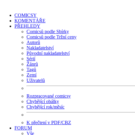
COMICSY
KOMENTÁŘE
PŘEHLEDY
Comicsů podle Sbírky
Comicsů podle Tržní ceny
Autorů
Nakladatelství
Původní nakladatelství
Sérií
Žánrů
Tagů
Zemí
Uživatelů
Rozpracované comicsy
Chybějící obálky
Chybějící rok/měsíc
K přečtení v PDF/CBZ
FORUM
Vše