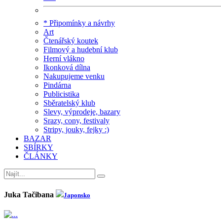
* Připomínky a návrhy
Art
Čtenářský koutek
Filmový a hudební klub
Herní vlákno
Ikonková dílna
Nakupujeme venku
Pindárna
Publicistika
Sběratelský klub
Slevy, výprodeje, bazary
Srazy, cony, festivaly
Stripy, jouky, fejky :)
BAZAR
SBÍRKY
ČLÁNKY
Juka Tačibana
Japonsko