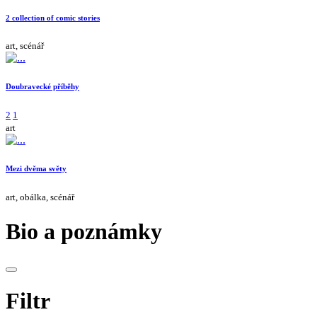
2 collection of comic stories
art, scénář
Doubravecké příběhy
2
1
art
Mezi dvěma světy
art, obálka, scénář
Bio a poznámky
Filtr