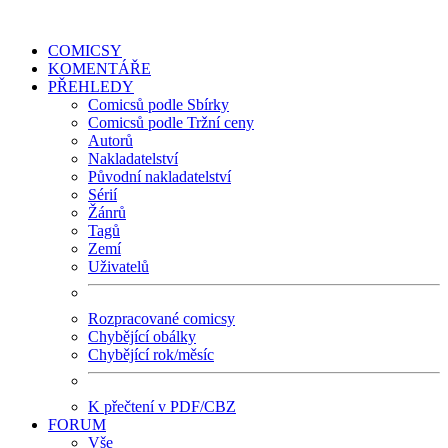
COMICSY
KOMENTÁŘE
PŘEHLEDY
Comicsů podle Sbírky
Comicsů podle Tržní ceny
Autorů
Nakladatelství
Původní nakladatelství
Sérií
Žánrů
Tagů
Zemí
Uživatelů
Rozpracované comicsy
Chybějící obálky
Chybějící rok/měsíc
K přečtení v PDF/CBZ
FORUM
Vše