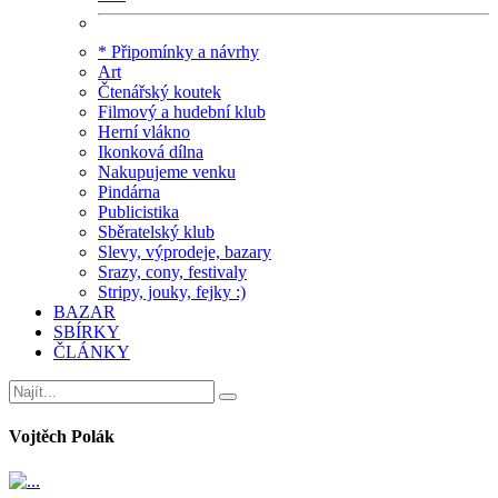
* Připomínky a návrhy
Art
Čtenářský koutek
Filmový a hudební klub
Herní vlákno
Ikonková dílna
Nakupujeme venku
Pindárna
Publicistika
Sběratelský klub
Slevy, výprodeje, bazary
Srazy, cony, festivaly
Stripy, jouky, fejky :)
BAZAR
SBÍRKY
ČLÁNKY
Vojtěch Polák