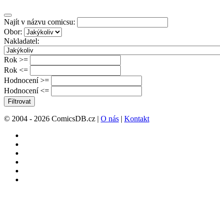
Najít v názvu comicsu:
Obor:
Nakladatel:
Rok >=
Rok <=
Hodnocení >=
Hodnocení <=
Filtrovat
© 2004 - 2026 ComicsDB.cz |
O nás
|
Kontakt