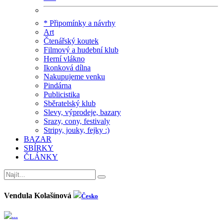
* Připomínky a návrhy
Art
Čtenářský koutek
Filmový a hudební klub
Herní vlákno
Ikonková dílna
Nakupujeme venku
Pindárna
Publicistika
Sběratelský klub
Slevy, výprodeje, bazary
Srazy, cony, festivaly
Stripy, jouky, fejky :)
BAZAR
SBÍRKY
ČLÁNKY
Vendula Kolašínová
Česko