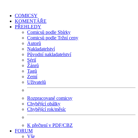
COMICSY
KOMENTÁŘE
PŘEHLEDY
Comicsů podle Sbírky
Comicsů podle Tržní ceny
Autorů
Nakladatelství
Původní nakladatelství
Sérií
Žánrů
Tagů
Zemí
Uživatelů
Rozpracované comicsy
Chybějící obálky
Chybějící rok/měsíc
K přečtení v PDF/CBZ
FORUM
Vše