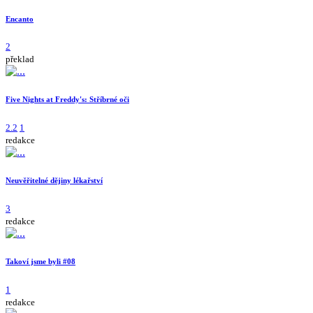
Encanto
2
překlad
Five Nights at Freddy's: Stříbrné oči
2.2
1
redakce
Neuvěřitelné dějiny lékařství
3
redakce
Takoví jsme byli #08
1
redakce