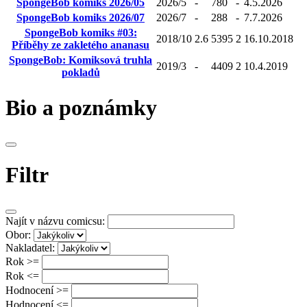
SpongeBob komiks 2026/05
2026/5
-
780
-
4.5.2026
SpongeBob komiks 2026/07
2026/7
-
288
-
7.7.2026
SpongeBob komiks #03:
2018/10
2.6
5395
2
16.10.2018
Příběhy ze zakletého ananasu
SpongeBob: Komiksová truhla
2019/3
-
4409
2
10.4.2019
pokladů
Bio a poznámky
Filtr
Najít v názvu comicsu:
Obor:
Nakladatel:
Rok >=
Rok <=
Hodnocení >=
Hodnocení <=