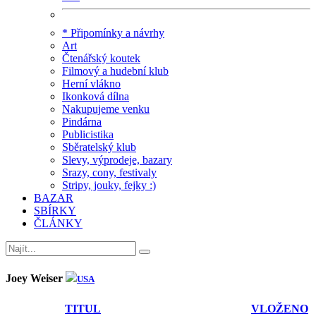
* Připomínky a návrhy
Art
Čtenářský koutek
Filmový a hudební klub
Herní vlákno
Ikonková dílna
Nakupujeme venku
Pindárna
Publicistika
Sběratelský klub
Slevy, výprodeje, bazary
Srazy, cony, festivaly
Stripy, jouky, fejky :)
BAZAR
SBÍRKY
ČLÁNKY
Joey Weiser
USA
TITUL
VLOŽENO