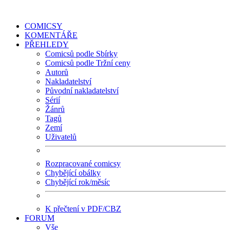
COMICSY
KOMENTÁŘE
PŘEHLEDY
Comicsů podle Sbírky
Comicsů podle Tržní ceny
Autorů
Nakladatelství
Původní nakladatelství
Sérií
Žánrů
Tagů
Zemí
Uživatelů
Rozpracované comicsy
Chybějící obálky
Chybějící rok/měsíc
K přečtení v PDF/CBZ
FORUM
Vše