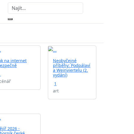
ak na internet
Neobyčejné
ezpečně
příběhy: Podpálaví
a Weinviertelu (2.
1
vydání)
cénář
1
art
ějíř 2026 -
borník české