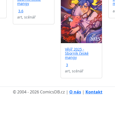
mangy
3.6
a
art, scénář
Vějíř 2025 -
Sborník české
mangy
3
art, scénář
© 2004 - 2026 ComicsDB.cz |
O nás
|
Kontakt