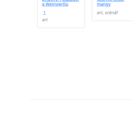
a Weinviertlu
mangy
1
art, scénář
art