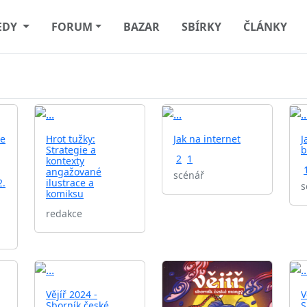
EDY
FORUM
BAZAR
SBÍRKY
ČLÁNKY
he
Hrot tužky:
Jak na internet
J
Strategie a
b
2
1
kontexty
angažované
scénář
2.
ilustrace a
s
komiksu
redakce
Vějíř 2024 -
V
Sborník české
S