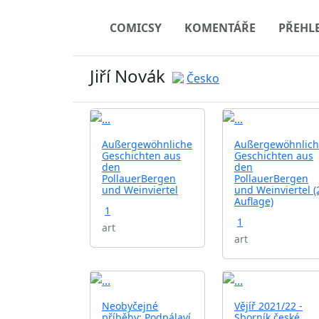
COMICSY
KOMENTÁŘE
PŘEHL
Jiří Novák
Česko
Außergewöhnliche
Außergewöhnlic
Geschichten aus
Geschichten aus
den
den
PollauerBergen
PollauerBergen
und Weinviertel
und Weinviertel (
Auflage)
1
1
art
art
Neobyčejné
Vějíř 2021/22 -
příběhy: Podpálaví
Sborník české