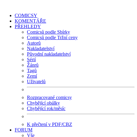
COMICSY
KOMENTÁŘE
PŘEHLEDY
Comicsů podle Sbírky
Comicsů podle Tržní ceny
Autorů
Nakladatelství
Původní nakladatelství
Sérií
Žánrů
Tagů
Zemí
Uživatelů
Rozpracované comicsy
Chybějící obálky
Chybějící rok/měsíc
K přečtení v PDF/CBZ
FORUM
Vše