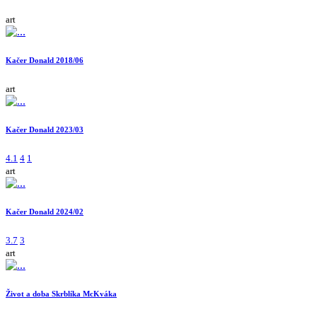
art
Kačer Donald 2018/06
art
Kačer Donald 2023/03
4.1
4
1
art
Kačer Donald 2024/02
3.7
3
art
Život a doba Skrblíka McKváka