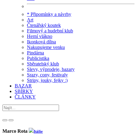
* Připomínky a návrhy
Art
Čtenářský koutek
Filmový a hudební klub
Herní vlákno
Ikonková dílna
Nakupujeme venku
Pindárna
Publicistika
Sběratelský klub
Slevy, výprodeje, bazary
Srazy, cony, festivaly
Stripy, jouky, fejky :)
BAZAR
SBÍRKY
ČLÁNKY
Marco Rota
Itálie