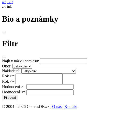
4.6
17
7
art, ink
Bio a poznámky
Filtr
Najít v názvu comicsu:
Obor:
Nakladatel:
Rok >=
Rok <=
Hodnocení >=
Hodnocení <=
Filtrovat
© 2004 - 2026 ComicsDB.cz |
O nás
|
Kontakt