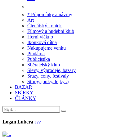
* Připomínky a návrhy
Art
Čtenářský koutek
Filmový a hudební klub
Herní vlákno
Ikonková dílna
Nakupujeme venku
Pindárna
Publicistika
Sběratelský klub
Slevy, výprodeje, bazary
Srazy, cony, festivaly
Stripy, jouky, fejky :)
BAZAR
SBÍRKY
ČLÁNKY
Logan Lubera
???