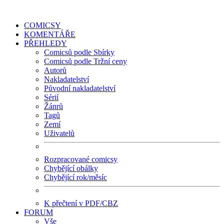
COMICSY
KOMENTÁŘE
PŘEHLEDY
Comicsů podle Sbírky
Comicsů podle Tržní ceny
Autorů
Nakladatelství
Původní nakladatelství
Sérií
Žánrů
Tagů
Zemí
Uživatelů
Rozpracované comicsy
Chybějící obálky
Chybějící rok/měsíc
K přečtení v PDF/CBZ
FORUM
Vše