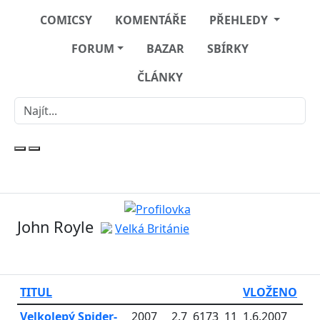
COMICSY
KOMENTÁŘE
PŘEHLEDY
FORUM
BAZAR
SBÍRKY
ČLÁNKY
John Royle
Velká Británie
TITUL
VLOŽENO
Velkolepý Spider-
2007
2.7
6173
11
1.6.2007