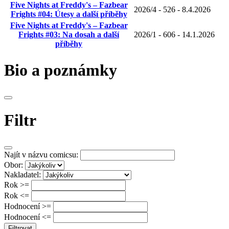
Five Nights at Freddy's – Fazbear
2026/4
-
526
-
8.4.2026
Frights #04: Útesy a další příběhy
Five Nights at Freddy's – Fazbear
Frights #03: Na dosah a další
2026/1
-
606
-
14.1.2026
příběhy
Bio a poznámky
Filtr
Najít v názvu comicsu:
Obor:
Nakladatel:
Rok >=
Rok <=
Hodnocení >=
Hodnocení <=
Filtrovat