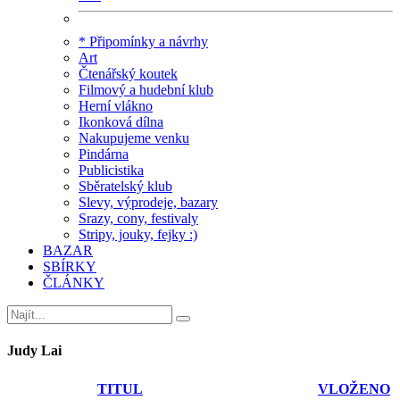
* Připomínky a návrhy
Art
Čtenářský koutek
Filmový a hudební klub
Herní vlákno
Ikonková dílna
Nakupujeme venku
Pindárna
Publicistika
Sběratelský klub
Slevy, výprodeje, bazary
Srazy, cony, festivaly
Stripy, jouky, fejky :)
BAZAR
SBÍRKY
ČLÁNKY
Judy Lai
TITUL
VLOŽENO