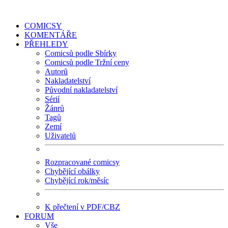
COMICSY
KOMENTÁŘE
PŘEHLEDY
Comicsů podle Sbírky
Comicsů podle Tržní ceny
Autorů
Nakladatelství
Původní nakladatelství
Sérií
Žánrů
Tagů
Zemí
Uživatelů
Rozpracované comicsy
Chybějící obálky
Chybějící rok/měsíc
K přečtení v PDF/CBZ
FORUM
Vše