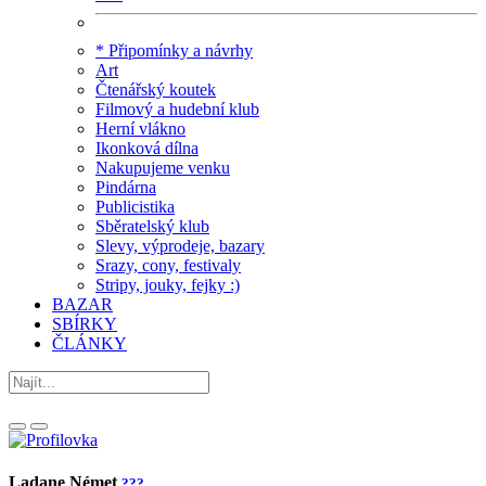
* Připomínky a návrhy
Art
Čtenářský koutek
Filmový a hudební klub
Herní vlákno
Ikonková dílna
Nakupujeme venku
Pindárna
Publicistika
Sběratelský klub
Slevy, výprodeje, bazary
Srazy, cony, festivaly
Stripy, jouky, fejky :)
BAZAR
SBÍRKY
ČLÁNKY
Ladane Német
???