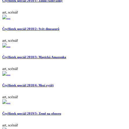
Čtyřlístek speciál 2018/1: Zimní radovánky
art, scénář
Čtyřlístek speciál 2018/2: Svět dinosaurů
art, scénář
Čtyřlístek speciál 2018/3: Magická Amazonka
art, scénář
Čtyřlístek speciál 2018/4: Mezi rytíři
art, scénář
Čtyřlístek speciál 2019/3: Země na obzoru
art, scénář