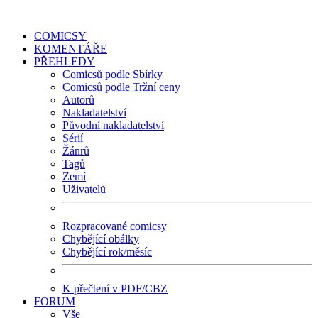
COMICSY
KOMENTÁŘE
PŘEHLEDY
Comicsů podle Sbírky
Comicsů podle Tržní ceny
Autorů
Nakladatelství
Původní nakladatelství
Sérií
Žánrů
Tagů
Zemí
Uživatelů
Rozpracované comicsy
Chybějící obálky
Chybějící rok/měsíc
K přečtení v PDF/CBZ
FORUM
Vše