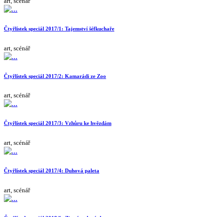
art, scénář
Čtyřlístek speciál 2017/1: Tajemství šéfkuchaře
art, scénář
Čtyřlístek speciál 2017/2: Kamarádi ze Zoo
art, scénář
Čtyřlístek speciál 2017/3: Vzhůru ke hvězdám
art, scénář
Čtyřlístek speciál 2017/4: Duhová paleta
art, scénář