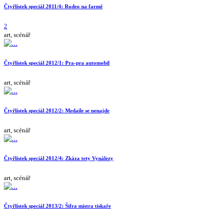
Čtyřlístek speciál 2011/4: Rodeo na farmě
2
art, scénář
Čtyřlístek speciál 2012/1: Pra-pra automobil
art, scénář
Čtyřlístek speciál 2012/2: Medaile se nenajde
art, scénář
Čtyřlístek speciál 2012/4: Zkáza tety Vynálezy
art, scénář
Čtyřlístek speciál 2013/2: Šifra mistra tiskaře