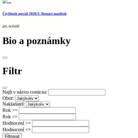
Čtyřlístek speciál 2020/1: Domácí mazlíček
art, scénář
Bio a poznámky
Filtr
Najít v názvu comicsu:
Obor:
Nakladatel:
Rok >=
Rok <=
Hodnocení >=
Hodnocení <=
Filtrovat