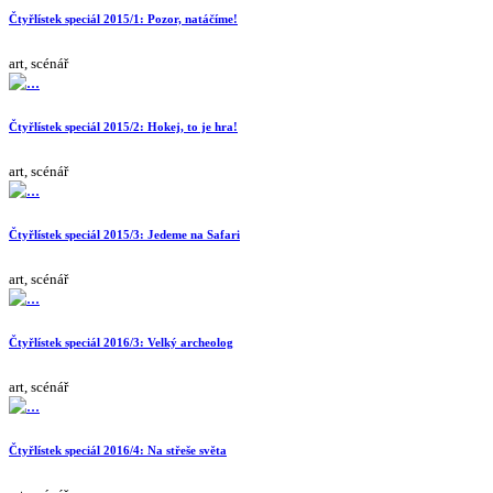
Čtyřlístek speciál 2015/1: Pozor, natáčíme!
art, scénář
Čtyřlístek speciál 2015/2: Hokej, to je hra!
art, scénář
Čtyřlístek speciál 2015/3: Jedeme na Safari
art, scénář
Čtyřlístek speciál 2016/3: Velký archeolog
art, scénář
Čtyřlístek speciál 2016/4: Na střeše světa