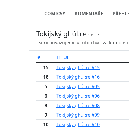
COMICSY
KOMENTÁŘE
PŘEHL
Tokijský ghúl:re
serie
Sérii považujeme v tuto chvíli za kompletn
#
TITUL
15
Tokijský ghúl:re #15
16
Tokijský ghúl:re #16
5
Tokijský ghúl:re #05
6
Tokijský ghúl:re #06
8
Tokijský ghúl:re #08
9
Tokijský ghúl:re #09
10
Tokijský ghúl:re #10