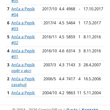
#05
7
Anča a Pepík
2017/10
4.4
4968
-
17.10.2017
#04
6
Anča a Pepík
2017/4
4.5
5464
1
17.5.2017
#03
5
Anča a Pepík
2016/11
4.5
5859
1
8.11.2016
#02
4
Anča a Pepík
2016/10
4.6
6314
3
8.11.2016
#01
3
Anča a Pepík
2007/3
4.3
7143
3
28.4.2007
opět v akci
2
Anča a Pepík
2006/5
4.4
7417
4
16.5.2006
zasahují
1
Anča a Pepík
2004/10
4.2
9863
11
5.11.2004