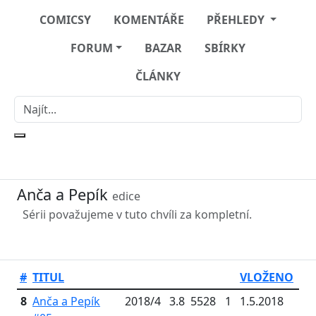
COMICSY
KOMENTÁŘE
PŘEHLEDY
FORUM
BAZAR
SBÍRKY
ČLÁNKY
Anča a Pepík
edice
Sérii považujeme v tuto chvíli za kompletní.
#
TITUL
VLOŽENO
8
Anča a Pepík
2018/4
3.8
5528
1
1.5.2018