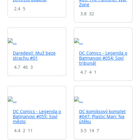
Zone
2.4
5
3.8
32
Daredevil: Muž beze
DC Comics - Legenda o
strachu #01
Batmanovi #054: Soví
tribunál
4.7
46
3
4.7
4
1
DC Comics - Legenda o
DC komiksový komplet
Batmanovi #055: Soví
#047: Plastic Man: Na
město
útěku
4.4
2
11
3.5
14
7