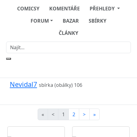
COMICSY
KOMENTÁŘE
PŘEHLEDY
FORUM
BAZAR
SBÍRKY
ČLÁNKY
Nevidal7
sbírka (obálky)
106
«
<
1
2
>
»