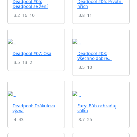
Deadpool #05:
Deadpool #06: Prvotní
Deadpool se žení
hřích
3.2
16
10
3.8
11
Deadpool #07: Osa
Deadpool #08:
Všechno dobré...
3.5
13
2
3.5
10
Deadpool: Drákulova
Fury: Bůh ochraňuj
výzva
válku
4
43
3.7
25