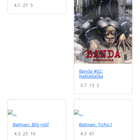
4.1
27
5
Banda #02:
Nakládačka
3.7
13
2
Batman: Bílý rytíř
Batman: Ticho I
4.3
23
10
4.3
47