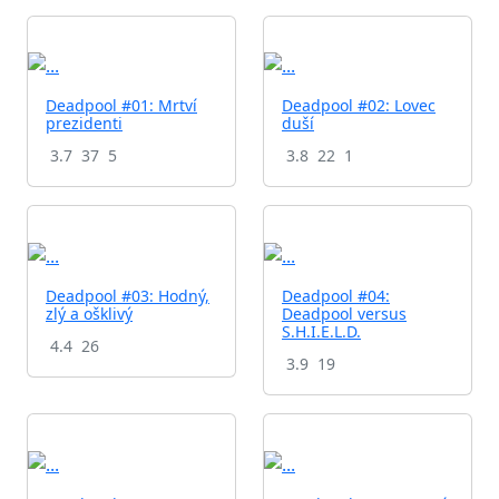
Deadpool #01: Mrtví
Deadpool #02: Lovec
prezidenti
duší
3.7
37
5
3.8
22
1
Deadpool #03: Hodný,
Deadpool #04:
zlý a ošklivý
Deadpool versus
S.H.I.E.L.D.
4.4
26
3.9
19