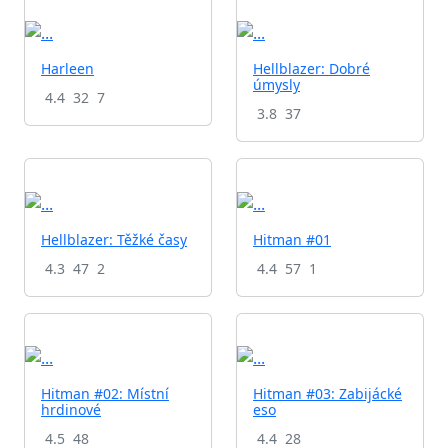
Harleen
Hellblazer: Dobré
úmysly
4.4
32
7
3.8
37
Hellblazer: Těžké časy
Hitman #01
4.3
47
2
4.4
57
1
Hitman #02: Místní
Hitman #03: Zabijácké
hrdinové
eso
4.5
48
4.4
28