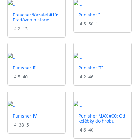
Preacher/Kazatel #10:
Punisher I.
Pradávná historie
4.5
50
1
4.2
13
Punisher II.
Punisher III.
4.5
40
4.2
46
Punisher IV.
Punisher MAX #00: Od
kolébky do hrobu
4
38
5
4.6
40