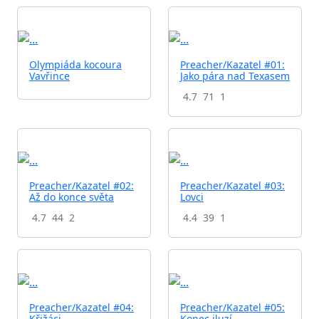
Olympiáda kocoura
Preacher/Kazatel #01:
Vavřince
Jako pára nad Texasem
4.7
71
1
Preacher/Kazatel #02:
Preacher/Kazatel #03:
Až do konce světa
Lovci
4.7
44
2
4.4
39
1
Preacher/Kazatel #04:
Preacher/Kazatel #05:
Křižáci
Konec iluzí