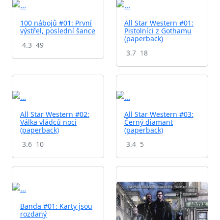
100 nábojů #01: První
All Star Western #01:
výstřel, poslední šance
Pistolníci z Gothamu
(paperback)
4.3
49
3.7
18
All Star Western #02:
All Star Western #03:
Válka vládců noci
Černý diamant
(paperback)
(paperback)
3.6
10
3.4
5
Banda #01: Karty jsou
rozdaný