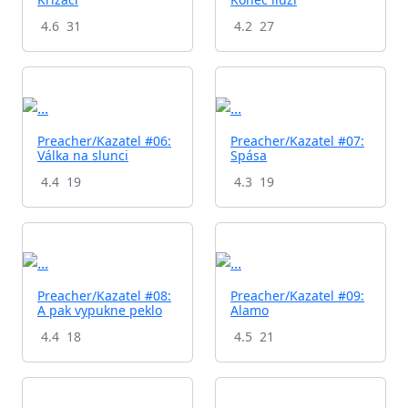
4.6
31
4.2
27
Preacher/Kazatel #06:
Preacher/Kazatel #07:
Válka na slunci
Spása
4.4
19
4.3
19
Preacher/Kazatel #08:
Preacher/Kazatel #09:
A pak vypukne peklo
Alamo
4.4
18
4.5
21