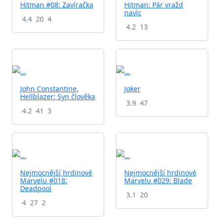
Hitman #08: Zavíračka
Hitman: Pár vražd
navíc
4.4
20
4
4.2
13
John Constantine,
Joker
Hellblazer: Syn člověka
3.9
47
4.2
41
3
Nejmocnější hrdinové
Nejmocnější hrdinové
Marvelu #018:
Marvelu #029: Blade
Deadpool
3.1
20
4
27
2