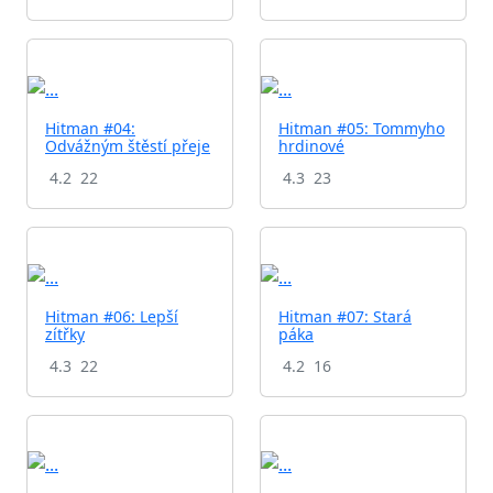
Hitman #04:
Hitman #05: Tommyho
Odvážným štěstí přeje
hrdinové
4.2
22
4.3
23
Hitman #06: Lepší
Hitman #07: Stará
zítřky
páka
4.3
22
4.2
16