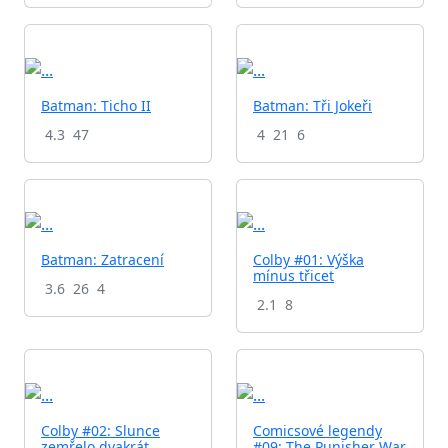
Batman: Ticho II
Batman: Tři Jokeři
4.3
47
4
21
6
Batman: Zatracení
Colby #01: Výška
mínus třicet
3.6
26
4
2.1
8
Colby #02: Slunce
Comicsové legendy
zemřelo dvakrát
#09: The Punisher War