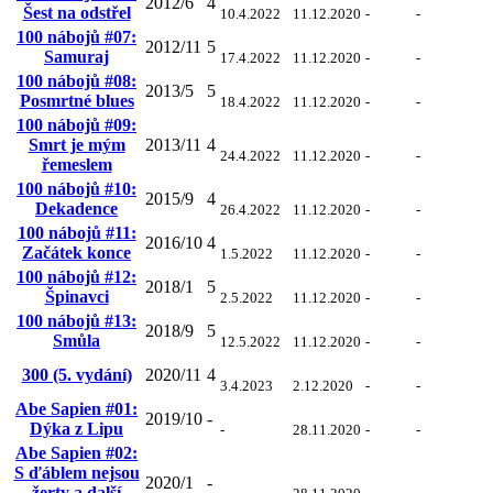
2012/6
4
Šest na odstřel
10.4.2022
11.12.2020
-
-
100 nábojů #07:
2012/11
5
Samuraj
17.4.2022
11.12.2020
-
-
100 nábojů #08:
2013/5
5
Posmrtné blues
18.4.2022
11.12.2020
-
-
100 nábojů #09:
Smrt je mým
2013/11
4
24.4.2022
11.12.2020
-
-
řemeslem
100 nábojů #10:
2015/9
4
Dekadence
26.4.2022
11.12.2020
-
-
100 nábojů #11:
2016/10
4
Začátek konce
1.5.2022
11.12.2020
-
-
100 nábojů #12:
2018/1
5
Špinavci
2.5.2022
11.12.2020
-
-
100 nábojů #13:
2018/9
5
Smůla
12.5.2022
11.12.2020
-
-
300 (5. vydání)
2020/11
4
3.4.2023
2.12.2020
-
-
Abe Sapien #01:
2019/10
-
Dýka z Lipu
-
28.11.2020
-
-
Abe Sapien #02:
S ďáblem nejsou
2020/1
-
žerty a další