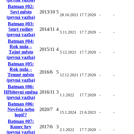
Batman #02:
Soví město
2013/10
5
28.10.2021
17.7.2020
-
-
(pevná vazba)
Batman #03:
Smrt rodiny
2014/11
4
5.11.2021
17.7.2020
-
-
(pevná vazba)
Batman #04:
Rok nula –
2015/11
4
Tajné město
5.12.2021
17.7.2020
-
-
(pevná vazba)
Batman #05:
Rok nula –
2016/6
5
Temné město
12.12.2021
17.7.2020
-
-
(pevná vazba)
Batman #06:
Hřbitovní směna
2016/11
3
1.1.2022
17.7.2020
-
-
(pevná vazba)
Batman #06:
Nevěsta nebo
2020/7
4
15.1.2024
21.6.2023
-
-
lupič?
Batman #07:
Konec hry
2017/6
3
2.1.2022
17.7.2020
-
-
(pevná vazba)