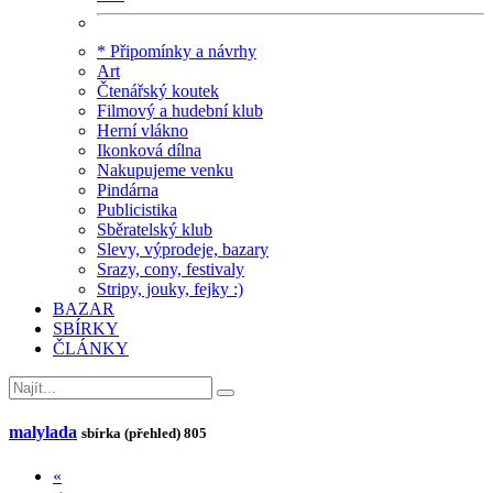
* Připomínky a návrhy
Art
Čtenářský koutek
Filmový a hudební klub
Herní vlákno
Ikonková dílna
Nakupujeme venku
Pindárna
Publicistika
Sběratelský klub
Slevy, výprodeje, bazary
Srazy, cony, festivaly
Stripy, jouky, fejky :)
BAZAR
SBÍRKY
ČLÁNKY
malylada
sbírka (přehled)
805
«