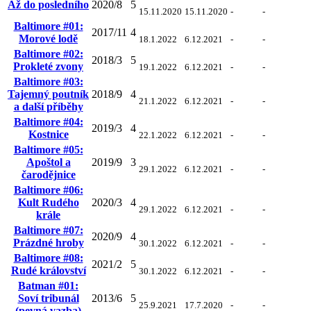
Až do posledního
2020/8
5
15.11.2020
15.11.2020
-
-
Baltimore #01:
2017/11
4
Morové lodě
18.1.2022
6.12.2021
-
-
Baltimore #02:
2018/3
5
Prokleté zvony
19.1.2022
6.12.2021
-
-
Baltimore #03:
Tajemný poutník
2018/9
4
21.1.2022
6.12.2021
-
-
a další příběhy
Baltimore #04:
2019/3
4
Kostnice
22.1.2022
6.12.2021
-
-
Baltimore #05:
Apoštol a
2019/9
3
29.1.2022
6.12.2021
-
-
čarodějnice
Baltimore #06:
Kult Rudého
2020/3
4
29.1.2022
6.12.2021
-
-
krále
Baltimore #07:
2020/9
4
Prázdné hroby
30.1.2022
6.12.2021
-
-
Baltimore #08:
2021/2
5
Rudé království
30.1.2022
6.12.2021
-
-
Batman #01:
Soví tribunál
2013/6
5
25.9.2021
17.7.2020
-
-
(pevná vazba)