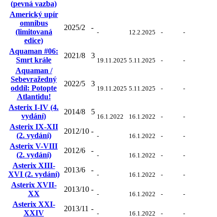
(pevná vazba)
Americký upír
omnibus
2025/2
-
(limitovaná
-
12.2.2025
-
-
edice)
Aquaman #06:
2021/8
3
Smrt krále
19.11.2025
5.11.2025
-
-
Aquaman /
Sebevražedný
2022/5
3
oddíl: Potopte
19.11.2025
5.11.2025
-
-
Atlantidu!
Asterix I-IV (4.
2014/8
5
vydání)
16.1.2022
16.1.2022
-
-
Asterix IX-XII
2012/10
-
(2. vydání)
-
16.1.2022
-
-
Asterix V-VIII
2012/6
-
(2. vydání)
-
16.1.2022
-
-
Asterix XIII-
2013/6
-
XVI (2. vydání)
-
16.1.2022
-
-
Asterix XVII-
2013/10
-
XX
-
16.1.2022
-
-
Asterix XXI-
2013/11
-
XXIV
-
16.1.2022
-
-