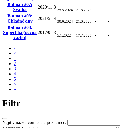
Batman #07:
2020/11
3
Svatba
25.5.2024
21.6.2023
-
-
Batman #08:
2021/5
4
Chladné dny
30.6.2024
21.6.2023
-
-
Batman #08:
Supertíha (pevná
2017/9
3
5.1.2022
17.7.2020
-
-
vazba)
«
<
1
2
3
4
5
>
»
Filtr
Najít v názvu comicsu a poznámce: