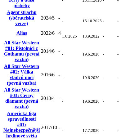
-
28.11.2020
-
-
příběhy
Agent strachu
(sběratelská
2024/5
-
-
15.10.2025
-
-
verze)
Alias
2022/6
4
1.6.2025
13.9.2022
-
-
All Star Western
#01: Pistolníci z
2014/6
-
Gothamu (pevná
-
19.6.2020
-
-
vazba)
All Star Western
#02: Válka
2016/6
-
vládců noci
-
19.6.2020
-
-
(pevná vazba)
All Star Western
#03: Černý
2018/4
-
diamant (pevná
-
19.6.2020
-
-
vazba)
Americká liga
spravedlnosti
#01:
2017/10
-
Nejnebezpečnější
-
17.7.2020
-
-
hrdinové světa