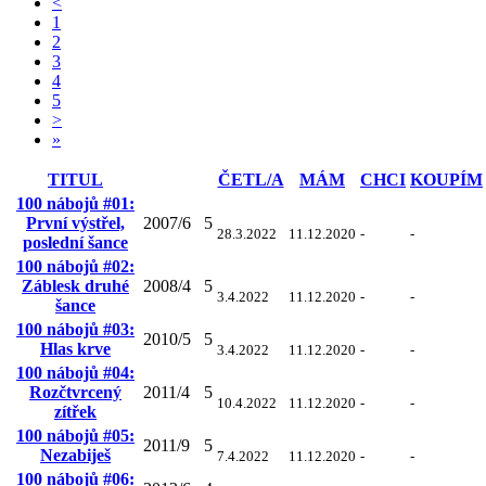
<
1
2
3
4
5
>
»
TITUL
ČETL/A
MÁM
CHCI
KOUPÍM
100 nábojů #01:
První výstřel,
2007/6
5
28.3.2022
11.12.2020
-
-
poslední šance
100 nábojů #02:
Záblesk druhé
2008/4
5
3.4.2022
11.12.2020
-
-
šance
100 nábojů #03:
2010/5
5
Hlas krve
3.4.2022
11.12.2020
-
-
100 nábojů #04:
Rozčtvrcený
2011/4
5
10.4.2022
11.12.2020
-
-
zítřek
100 nábojů #05:
2011/9
5
Nezabiješ
7.4.2022
11.12.2020
-
-
100 nábojů #06: