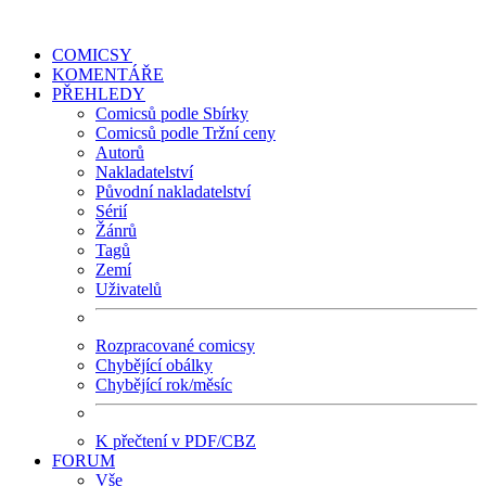
COMICSY
KOMENTÁŘE
PŘEHLEDY
Comicsů podle Sbírky
Comicsů podle Tržní ceny
Autorů
Nakladatelství
Původní nakladatelství
Sérií
Žánrů
Tagů
Zemí
Uživatelů
Rozpracované comicsy
Chybějící obálky
Chybějící rok/měsíc
K přečtení v PDF/CBZ
FORUM
Vše