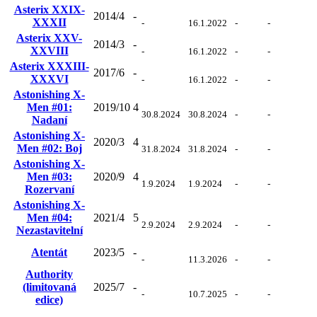
Asterix XXIX-
2014/4
-
XXXII
-
16.1.2022
-
-
Asterix XXV-
2014/3
-
XXVIII
-
16.1.2022
-
-
Asterix XXXIII-
2017/6
-
XXXVI
-
16.1.2022
-
-
Astonishing X-
Men #01:
2019/10
4
30.8.2024
30.8.2024
-
-
Nadaní
Astonishing X-
2020/3
4
Men #02: Boj
31.8.2024
31.8.2024
-
-
Astonishing X-
Men #03:
2020/9
4
1.9.2024
1.9.2024
-
-
Rozervaní
Astonishing X-
Men #04:
2021/4
5
2.9.2024
2.9.2024
-
-
Nezastavitelní
Atentát
2023/5
-
-
11.3.2026
-
-
Authority
(limitovaná
2025/7
-
-
10.7.2025
-
-
edice)