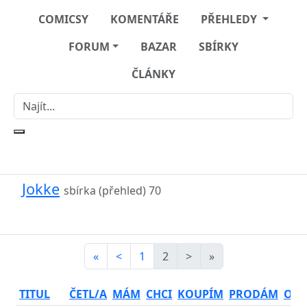
COMICSY
KOMENTÁŘE
PŘEHLEDY
FORUM
BAZAR
SBÍRKY
ČLÁNKY
Jokke
sbírka (přehled)
70
«
<
1
2
>
»
TITUL
ČETL/A
MÁM
CHCI
KOUPÍM
PRODÁM
OSO