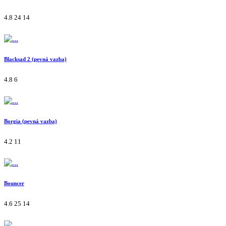
4.8
24
14
Blacksad 2 (pevná vazba)
4.8
6
Borgia (pevná vazba)
4.2
11
Bouncer
4.6
25
14