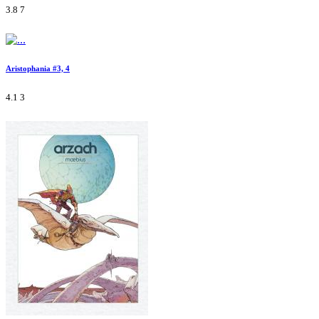
3.8
7
Aristophania #3, 4
4.1
3