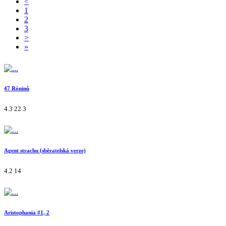
<
1
2
3
>
»
47 Róninů
4.3
22
3
Agent strachu (sběratelská verze)
4.2
14
Aristophania #1, 2