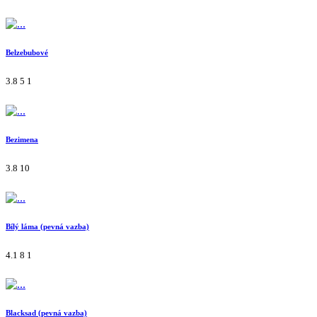
Belzebubové
3.8
5
1
Bezimena
3.8
10
Bílý láma (pevná vazba)
4.1
8
1
Blacksad (pevná vazba)