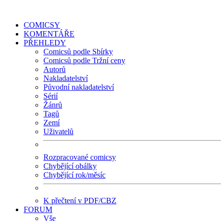
COMICSY
KOMENTÁŘE
PŘEHLEDY
Comicsů podle Sbírky
Comicsů podle Tržní ceny
Autorů
Nakladatelství
Původní nakladatelství
Sérií
Žánrů
Tagů
Zemí
Uživatelů
Rozpracované comicsy
Chybějící obálky
Chybějící rok/měsíc
K přečtení v PDF/CBZ
FORUM
Vše