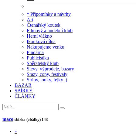
* Připomínky a návrhy
Art
Čtenářský koutek
Filmový a hudební klub
Herní vlákno
Ikonková dílna
Nakupujeme venku
Pindárna
Publicistika
Sběratelský klub
Slevy, výprodeje, bazary
Srazy, cony, festivaly
Stripy, jouky, fejky :)
BAZAR
SBÍRKY
ČLÁNKY
maco
sbírka (obálky)
143
«