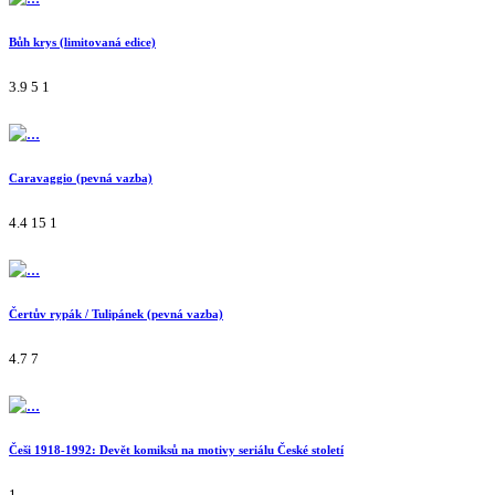
Bůh krys (limitovaná edice)
3.9
5
1
Caravaggio (pevná vazba)
4.4
15
1
Čertův rypák / Tulipánek (pevná vazba)
4.7
7
Češi 1918-1992: Devět komiksů na motivy seriálu České století
1