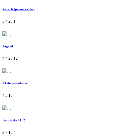
Arzach (pevná vazba)
3.4
20
1
Asgard
4.4
26
12
Až do posledního
4.5
16
Barakuda #1, 2
3.7
15
4