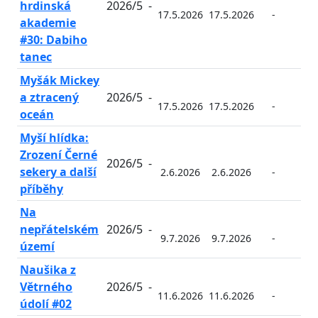
hrdinská
2026/5
-
17.5.2026
17.5.2026
-
-
akademie
#30: Dabiho
tanec
Myšák Mickey
a ztracený
2026/5
-
17.5.2026
17.5.2026
-
-
oceán
Myší hlídka:
Zrození Černé
2026/5
-
sekery a další
2.6.2026
2.6.2026
-
-
příběhy
Na
nepřátelském
2026/5
-
9.7.2026
9.7.2026
-
-
území
Naušika z
Větrného
2026/5
-
11.6.2026
11.6.2026
-
-
údolí #02