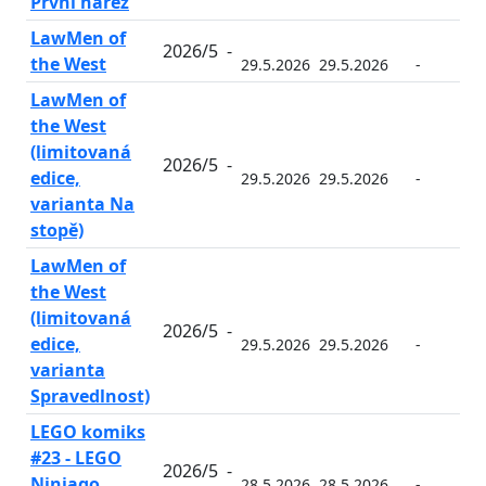
První nářez
LawMen of
2026/5
-
the West
29.5.2026
29.5.2026
-
-
LawMen of
the West
(limitovaná
2026/5
-
edice,
29.5.2026
29.5.2026
-
-
varianta Na
stopě)
LawMen of
the West
(limitovaná
2026/5
-
edice,
29.5.2026
29.5.2026
-
-
varianta
Spravedlnost)
LEGO komiks
#23 - LEGO
2026/5
-
Ninjago
28.5.2026
28.5.2026
-
-