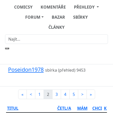
COMICSY
KOMENTÁŘE
PŘEHLEDY
FORUM
BAZAR
SBÍRKY
ČLÁNKY
Poseidon1978
sbírka (přehled)
9453
«
<
1
2
3
4
5
>
»
TITUL
ČETL/A
MÁM
CHCI
KOU