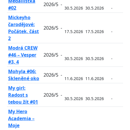
Medailistka
2026/5
-
#02
30.5.2026
30.5.2026
-
-
Mickeyho
čarodějové:
2026/5
-
Počátek, část
17.5.2026
17.5.2026
-
-
2
Modrá CREW
#46 – Vesper
2026/5
-
30.5.2026
30.5.2026
-
-
#3, 4
Mohyla #06:
2026/5
-
Skleněné oko
11.6.2026
11.6.2026
-
-
My girl:
Radost s
2026/5
-
30.5.2026
30.5.2026
-
-
tebou žít #01
My Hero
Academia –
Moje