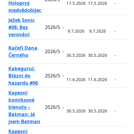
Holoprsý
17.5.2026
17.5.2026
-
-
medvědobijec
Ježek Sonic
#08: Bez
2026/5
-
9.7.2026
9.7.2026
-
-
varování
Kačeři Dana
2026/5
-
Černého
30.5.2026
30.5.2026
-
-
Kakegurui:
Blázni do
2026/5
-
11.6.2026
11.6.2026
-
-
hazardu #06
Kapesní
komiksové
klenoty –
2026/5
-
30.5.2026
30.5.2026
-
-
Batman: Já
jsem Batman
Kapesní