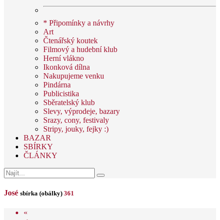
* Připomínky a návrhy
Art
Čtenářský koutek
Filmový a hudební klub
Herní vlákno
Ikonková dílna
Nakupujeme venku
Pindárna
Publicistika
Sběratelský klub
Slevy, výprodeje, bazary
Srazy, cony, festivaly
Stripy, jouky, fejky :)
BAZAR
SBÍRKY
ČLÁNKY
José
sbírka (obálky)
361
«