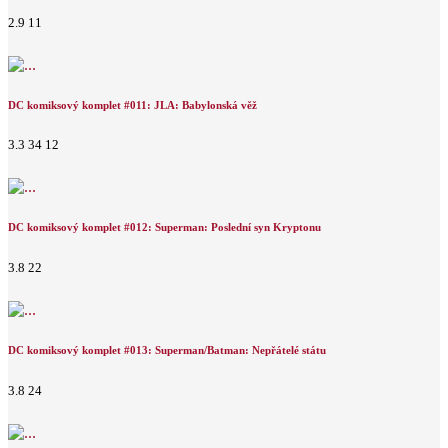
2.9
11
DC komiksový komplet #011: JLA: Babylonská věž
3.3
34
12
DC komiksový komplet #012: Superman: Poslední syn Kryptonu
3.8
22
DC komiksový komplet #013: Superman/Batman: Nepřátelé státu
3.8
24