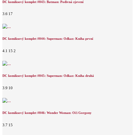
DC komiksový komplet #043: Batman: Podivná zjevení
3.6
17
DC komiksový komplet #044: Superman: Odkaz: Kniha první
4.1
15
2
DC komiksový komplet #045: Superman: Odkaz: Kniha druhá
3.9
10
DC komiksový komplet #046: Wonder Woman: Oči Gorgony
3.7
15