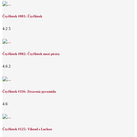
Čtyřlístek #001: Čtyřlístek
4.2
5
Čtyřlístek #002: Čtyřlístek mezi piráty
4.6
2
Čtyřlístek #116: Ztracená pyramida
4.6
Čtyřlístek #125: Víkend s Luckou