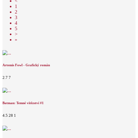
<
1
2
3
4
5
>
»
Artemis Fowl - Grafický román
2.7
7
Batman: Temné vítězství #1
4.5
28
1