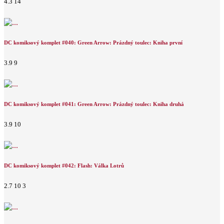
4.3
14
DC komiksový komplet #040: Green Arrow: Prázdný toulec: Kniha první
3.9
9
DC komiksový komplet #041: Green Arrow: Prázdný toulec: Kniha druhá
3.9
10
DC komiksový komplet #042: Flash: Válka Lotrů
2.7
10
3