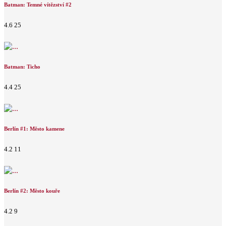
Batman: Temné vítězství #2
4.6
25
Batman: Ticho
4.4
25
Berlín #1: Město kamene
4.2
11
Berlín #2: Město kouře
4.2
9