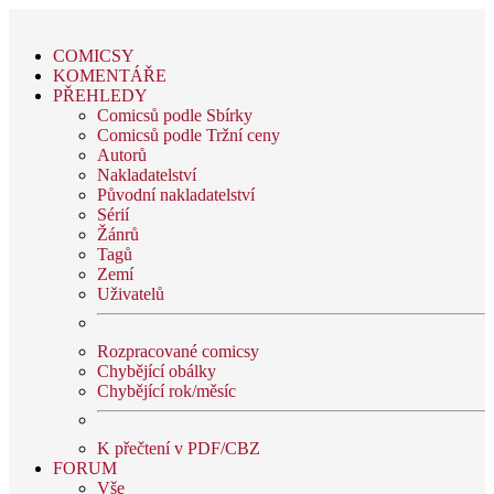
COMICSY
KOMENTÁŘE
PŘEHLEDY
Comicsů podle Sbírky
Comicsů podle Tržní ceny
Autorů
Nakladatelství
Původní nakladatelství
Sérií
Žánrů
Tagů
Zemí
Uživatelů
Rozpracované comicsy
Chybějící obálky
Chybějící rok/měsíc
K přečtení v PDF/CBZ
FORUM
Vše