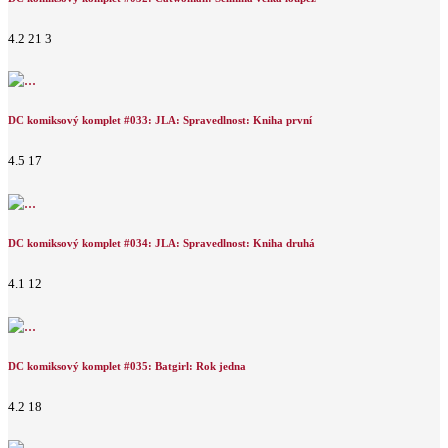
4.2
21
3
DC komiksový komplet #033: JLA: Spravedlnost: Kniha první
4.5
17
DC komiksový komplet #034: JLA: Spravedlnost: Kniha druhá
4.1
12
DC komiksový komplet #035: Batgirl: Rok jedna
4.2
18