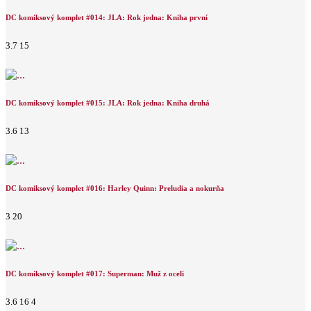
DC komiksový komplet #014: JLA: Rok jedna: Kniha první
3.7
15
DC komiksový komplet #015: JLA: Rok jedna: Kniha druhá
3.6
13
DC komiksový komplet #016: Harley Quinn: Preludia a nokurňa
3
20
DC komiksový komplet #017: Superman: Muž z oceli
3.6
16
4