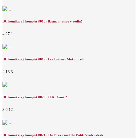
DC komiksový komplet #018: Batman: Smrt v rodině
4
27
1
DC komiksový komplet #019: Lex Luthor: Muž z oceli
4
13
3
DC komiksový komplet #020: JLA: Země 2
3.6
12
DC komiksový komplet #021: The Brave and the Bold: Vládci štěstí