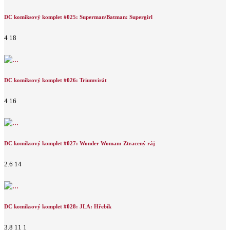
DC komiksový komplet #025: Superman/Batman: Supergirl
4
18
DC komiksový komplet #026: Triumvirát
4
16
DC komiksový komplet #027: Wonder Woman: Ztracený ráj
2.6
14
DC komiksový komplet #028: JLA: Hřebík
3.8
11
1