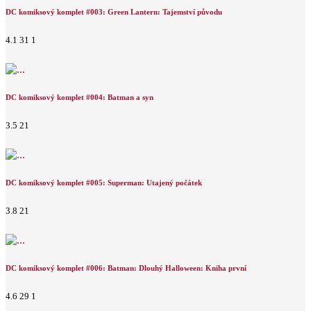
DC komiksový komplet #003: Green Lantern: Tajemství původu
4.1
31
1
DC komiksový komplet #004: Batman a syn
3.5
21
DC komiksový komplet #005: Superman: Utajený počátek
3.8
21
DC komiksový komplet #006: Batman: Dlouhý Halloween: Kniha první
4.6
29
1