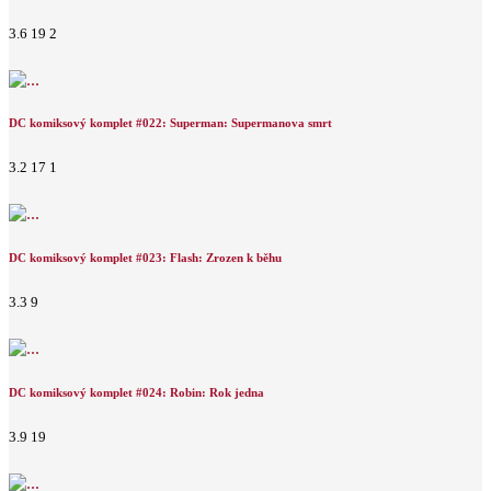
3.6
19
2
DC komiksový komplet #022: Superman: Supermanova smrt
3.2
17
1
DC komiksový komplet #023: Flash: Zrozen k běhu
3.3
9
DC komiksový komplet #024: Robin: Rok jedna
3.9
19