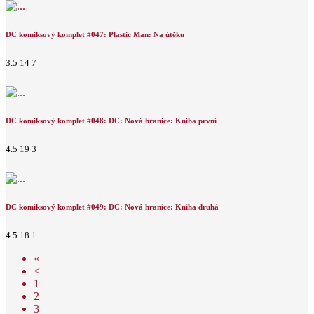
DC komiksový komplet #047: Plastic Man: Na útěku
3.5
14
7
DC komiksový komplet #048: DC: Nová hranice: Kniha první
4.5
19
3
DC komiksový komplet #049: DC: Nová hranice: Kniha druhá
4.5
18
1
«
<
1
2
3