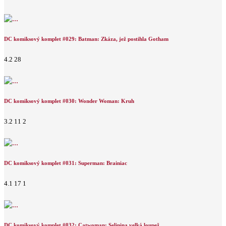
DC komiksový komplet #029: Batman: Zkáza, jež postihla Gotham
4.2
28
DC komiksový komplet #030: Wonder Woman: Kruh
3.2
11
2
DC komiksový komplet #031: Superman: Brainiac
4.1
17
1
DC komiksový komplet #032: Catwoman: Selinina velká loupež