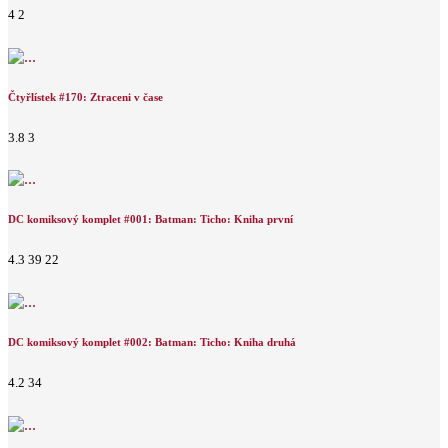
4
2
Čtyřlístek #170: Ztraceni v čase
3.8
3
DC komiksový komplet #001: Batman: Ticho: Kniha první
4.3
39
22
DC komiksový komplet #002: Batman: Ticho: Kniha druhá
4.2
34