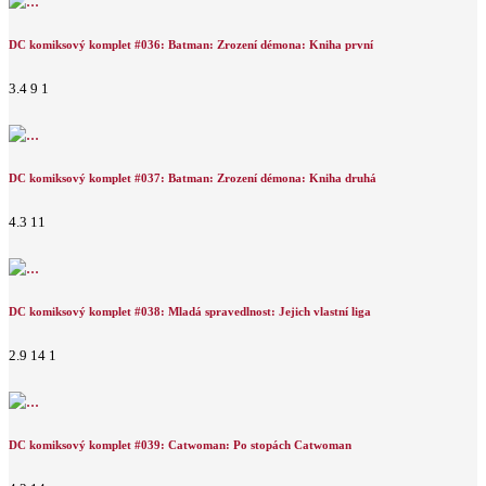
DC komiksový komplet #036: Batman: Zrození démona: Kniha první
3.4
9
1
DC komiksový komplet #037: Batman: Zrození démona: Kniha druhá
4.3
11
DC komiksový komplet #038: Mladá spravedlnost: Jejich vlastní liga
2.9
14
1
DC komiksový komplet #039: Catwoman: Po stopách Catwoman