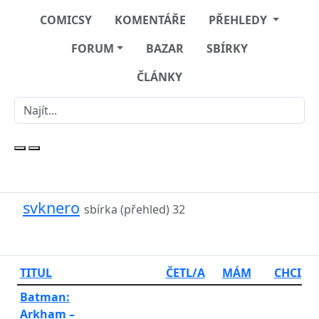
COMICSY
KOMENTÁŘE
PŘEHLEDY
FORUM
BAZAR
SBÍRKY
ČLÁNKY
svknero
sbírka (přehled)
32
TITUL
ČETL/A
MÁM
CHCI
Batman:
Arkham –