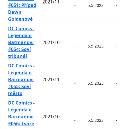
2021/11
-
#051: Případ
-
5.5.2023
-
Dawn
Goldenové
DC Comics -
Legenda o
Batmanovi
2021/10
-
-
5.5.2023
-
#054: Soví
tribunál
DC Comics -
Legenda o
Batmanovi
2021/11
-
-
5.5.2023
-
#055: Soví
město
DC Comics -
Legenda o
Batmanovi
2021/10
-
-
5.5.2023
-
#056: Tváře