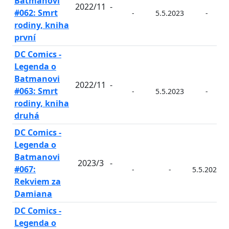
Batmanovi
2022/11
-
#062: Smrt
-
5.5.2023
-
rodiny, kniha
první
DC Comics -
Legenda o
Batmanovi
2022/11
-
#063: Smrt
-
5.5.2023
-
rodiny, kniha
druhá
DC Comics -
Legenda o
Batmanovi
2023/3
-
#067:
-
-
5.5.2023
Rekviem za
Damiana
DC Comics -
Legenda o