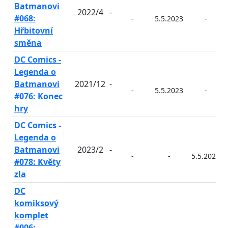
Batmanovi
2022/4
-
#068:
-
5.5.2023
-
Hřbitovní
směna
DC Comics -
Legenda o
Batmanovi
2021/12
-
-
5.5.2023
-
#076: Konec
hry
DC Comics -
Legenda o
Batmanovi
2023/2
-
-
-
5.5.2023
#078: Květy
zla
DC
komiksový
komplet
#006: