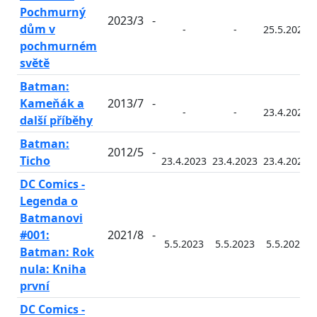
Pochmurný
2023/3
-
dům v
-
-
25.5.2023
pochmurném
světě
Batman:
Kameňák a
2013/7
-
-
-
23.4.2023
další příběhy
Batman:
2012/5
-
Ticho
23.4.2023
23.4.2023
23.4.2023
DC Comics -
Legenda o
Batmanovi
#001:
2021/8
-
5.5.2023
5.5.2023
5.5.2023
Batman: Rok
nula: Kniha
první
DC Comics -