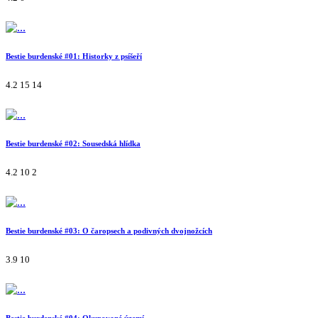
Bestie burdenské #01: Historky z psíšeří
4.2
15
14
Bestie burdenské #02: Sousedská hlídka
4.2
10
2
Bestie burdenské #03: O čaropsech a podivných dvojnožcích
3.9
10
Bestie burdenské #04: Okupované území