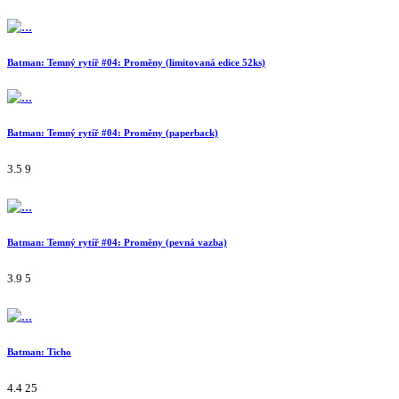
Batman: Temný rytíř #04: Proměny (limitovaná edice 52ks)
Batman: Temný rytíř #04: Proměny (paperback)
3.5
9
Batman: Temný rytíř #04: Proměny (pevná vazba)
3.9
5
Batman: Ticho
4.4
25