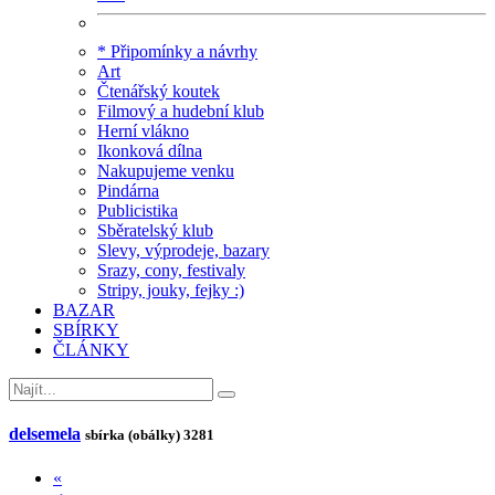
* Připomínky a návrhy
Art
Čtenářský koutek
Filmový a hudební klub
Herní vlákno
Ikonková dílna
Nakupujeme venku
Pindárna
Publicistika
Sběratelský klub
Slevy, výprodeje, bazary
Srazy, cony, festivaly
Stripy, jouky, fejky :)
BAZAR
SBÍRKY
ČLÁNKY
delsemela
sbírka (obálky)
3281
«