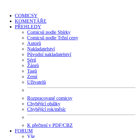
COMICSY
KOMENTÁŘE
PŘEHLEDY
Comicsů podle Sbírky
Comicsů podle Tržní ceny
Autorů
Nakladatelství
Původní nakladatelství
Sérií
Žánrů
Tagů
Zemí
Uživatelů
Rozpracované comicsy
Chybějící obálky
Chybějící rok/měsíc
K přečtení v PDF/CBZ
FORUM
Vše