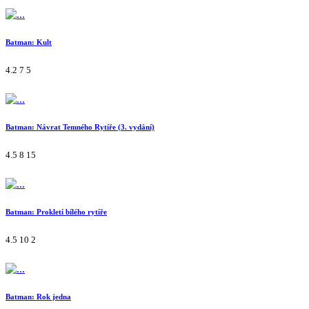
Batman: Kult
4.2
7
5
Batman: Návrat Temného Rytíře (3. vydání)
4.5
8
15
Batman: Prokletí bílého rytíře
4.5
10
2
Batman: Rok jedna