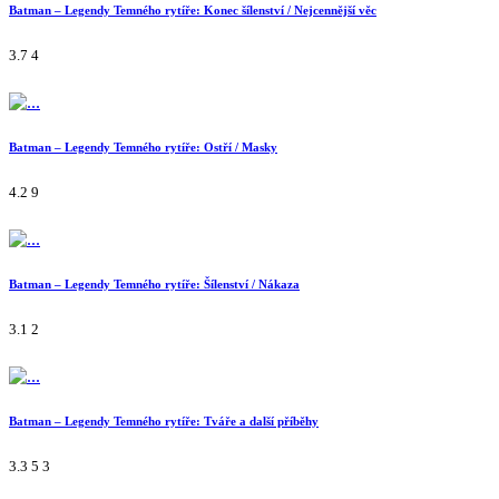
Batman – Legendy Temného rytíře: Konec šílenství / Nejcennější věc
3.7
4
Batman – Legendy Temného rytíře: Ostří / Masky
4.2
9
Batman – Legendy Temného rytíře: Šílenství / Nákaza
3.1
2
Batman – Legendy Temného rytíře: Tváře a další příběhy
3.3
5
3