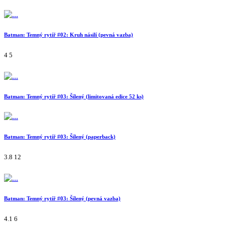
Batman: Temný rytíř #02: Kruh násilí (pevná vazba)
4
5
Batman: Temný rytíř #03: Šílený (limitovaná edice 52 ks)
Batman: Temný rytíř #03: Šílený (paperback)
3.8
12
Batman: Temný rytíř #03: Šílený (pevná vazba)
4.1
6