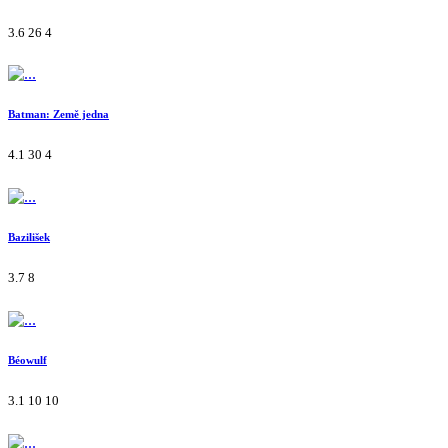
3.6
26
4
Batman: Země jedna
4.1
30
4
Bazilišek
3.7
8
Béowulf
3.1
10
10