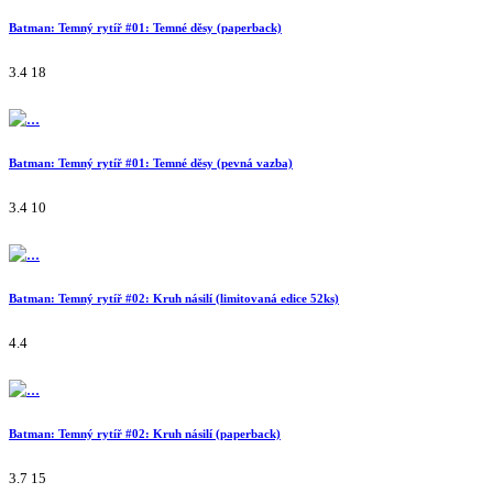
Batman: Temný rytíř #01: Temné děsy (paperback)
3.4
18
Batman: Temný rytíř #01: Temné děsy (pevná vazba)
3.4
10
Batman: Temný rytíř #02: Kruh násilí (limitovaná edice 52ks)
4.4
Batman: Temný rytíř #02: Kruh násilí (paperback)
3.7
15