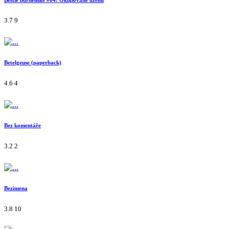
3.7
9
Betelgeuse (paperback)
4.6
4
Bez komentáře
3.2
2
Bezimena
3.8
10