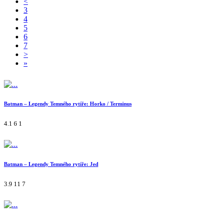
<
3
4
5
6
7
>
»
Batman – Legendy Temného rytíře: Horko / Terminus
4.1
6
1
Batman – Legendy Temného rytíře: Jed
3.9
11
7