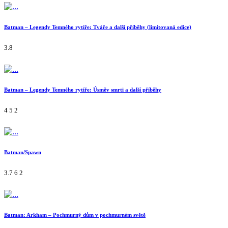
Batman – Legendy Temného rytíře: Tváře a další příběhy (limitovaná edice)
3.8
Batman – Legendy Temného rytíře: Úsměv smrti a další příběhy
4
5
2
Batman/Spawn
3.7
6
2
Batman: Arkham – Pochmurný dům v pochmurném světě