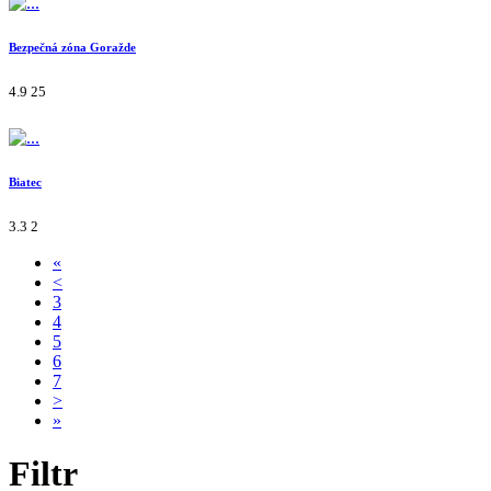
Bezpečná zóna Goražde
4.9
25
Biatec
3.3
2
«
<
3
4
5
6
7
>
»
Filtr