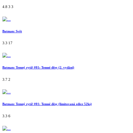
4.8
3
3
Batman: Svět
3.3
17
Batman: Temný rytíř #01: Temné děsy (2. vydání)
3.7
2
Batman: Temný rytíř #01: Temné děsy (limitovaná edice 52ks)
3.3
6