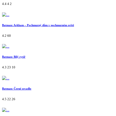
4.4
4
2
Batman: Arkham – Pochmurný dům v pochmurném světě
4.2
60
Batman: Bílý rytíř
4.3
23
10
Batman: Černé zrcadlo
4.5
22
26