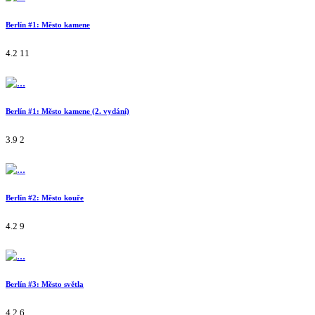
Berlín #1: Město kamene
4.2
11
Berlín #1: Město kamene (2. vydání)
3.9
2
Berlín #2: Město kouře
4.2
9
Berlín #3: Město světla
4.2
6