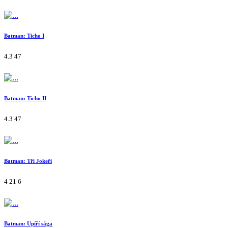
Batman: Ticho I
4.3
47
Batman: Ticho II
4.3
47
Batman: Tři Jokeři
4
21
6
Batman: Upíří sága