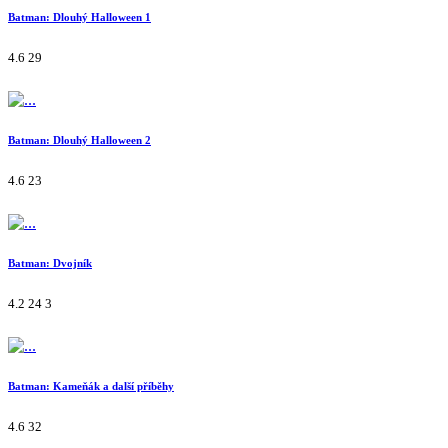
Batman: Dlouhý Halloween 1
4.6
29
Batman: Dlouhý Halloween 2
4.6
23
Batman: Dvojník
4.2
24
3
Batman: Kameňák a další příběhy
4.6
32