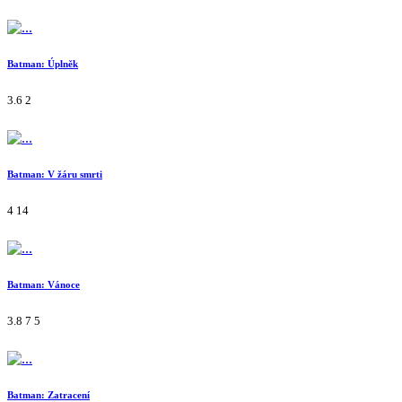
Batman: Úplněk
3.6
2
Batman: V žáru smrti
4
14
Batman: Vánoce
3.8
7
5
Batman: Zatracení