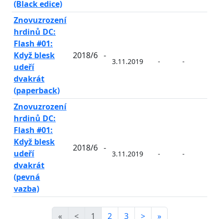
(Black edice)
Znovuzrození
hrdinů DC:
Flash #01:
Když blesk
2018/6
-
3.11.2019
-
-
-
udeří
dvakrát
(paperback)
Znovuzrození
hrdinů DC:
Flash #01:
Když blesk
2018/6
-
udeří
3.11.2019
-
-
-
dvakrát
(pevná
vazba)
«
<
1
2
3
>
»