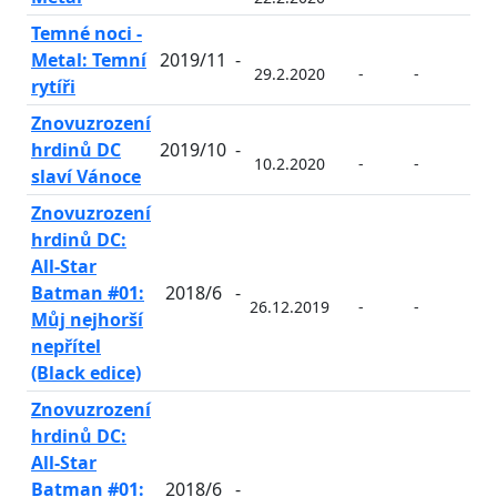
Temné noci -
Metal: Temní
2019/11
-
29.2.2020
-
-
-
rytíři
Znovuzrození
hrdinů DC
2019/10
-
10.2.2020
-
-
-
slaví Vánoce
Znovuzrození
hrdinů DC:
All-Star
Batman #01:
2018/6
-
26.12.2019
-
-
-
Můj nejhorší
nepřítel
(Black edice)
Znovuzrození
hrdinů DC:
All-Star
Batman #01:
2018/6
-