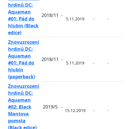
hrdinů DC:
Aquaman
2018/11
-
#01: Pád do
5.11.2019
-
-
-
hlubin (Black
edice)
Znovuzrození
hrdinů DC:
Aquaman
2018/11
-
#01: Pád do
5.11.2019
-
-
-
hlubin
(paperback)
Znovuzrození
hrdinů DC:
Aquaman
#02: Black
2019/5
-
15.12.2019
-
-
-
Mantova
pomsta
(Black edice)