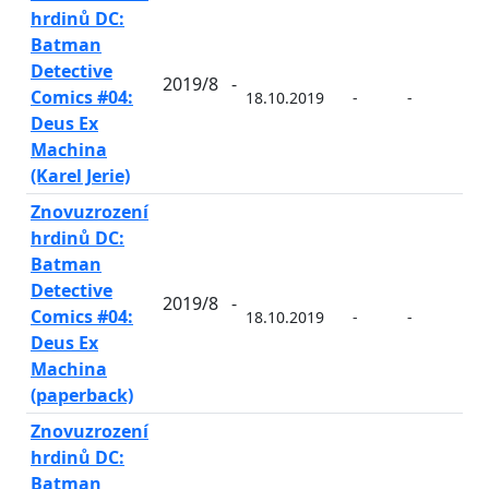
hrdinů DC:
Batman
Detective
2019/8
-
Comics #04:
18.10.2019
-
-
-
Deus Ex
Machina
(Karel Jerie)
Znovuzrození
hrdinů DC:
Batman
Detective
2019/8
-
Comics #04:
18.10.2019
-
-
-
Deus Ex
Machina
(paperback)
Znovuzrození
hrdinů DC:
Batman