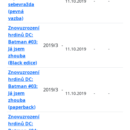
11.10.2019
-
-
-
sebevražda
(pevná
vazba)
Znovuzrození
hrdinů DC:
Batman #03:
2019/3
-
Já jsem
11.10.2019
-
-
-
zhouba
(Black edice)
Znovuzrození
hrdinů DC:
Batman #03:
2019/3
-
Já jsem
11.10.2019
-
-
-
zhouba
(paperback)
Znovuzrození
hrdinů DC: