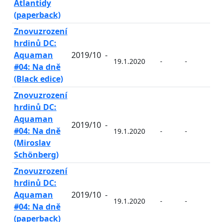
Atlantidy
(paperback)
Znovuzrození
hrdinů DC:
Aquaman
2019/10
-
19.1.2020
-
-
-
#04: Na dně
(Black edice)
Znovuzrození
hrdinů DC:
Aquaman
2019/10
-
#04: Na dně
19.1.2020
-
-
-
(Miroslav
Schönberg)
Znovuzrození
hrdinů DC:
Aquaman
2019/10
-
19.1.2020
-
-
-
#04: Na dně
(paperback)