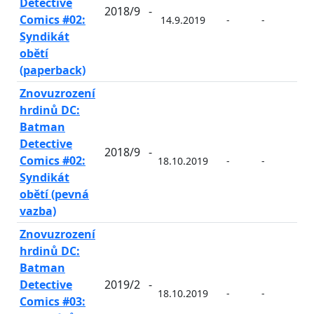
Detective
2018/9
-
Comics #02:
14.9.2019
-
-
-
Syndikát
obětí
(paperback)
Znovuzrození
hrdinů DC:
Batman
Detective
2018/9
-
Comics #02:
18.10.2019
-
-
-
Syndikát
obětí (pevná
vazba)
Znovuzrození
hrdinů DC:
Batman
Detective
2019/2
-
18.10.2019
-
-
-
Comics #03: