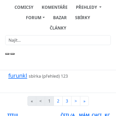
COMICSY
KOMENTÁŘE
PŘEHLEDY
FORUM
BAZAR
SBÍRKY
ČLÁNKY
furunkl
sbírka (přehled)
123
«
<
1
2
3
>
»
TITUL
ČETL/A
MÁM
CHCI
KOU