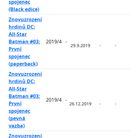
spojenec
(Black edice)
Znovuzrození
hrdinů DC:
All-Star
Batman #03:
2019/4
-
29.9.2019
-
-
-
První
spojenec
(paperback)
Znovuzrození
hrdinů DC:
All-Star
Batman #03:
2019/4
-
První
26.12.2019
-
-
-
spojenec
(pevná
vazba)
Znovuzrození