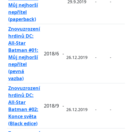
29.9.2019
-
-
-
Můj nejhorší
nepřítel
(paperback)
Znovuzrození
hrdinů DC:
All-Star
Batman #01:
2018/6
-
Můj nejhorší
26.12.2019
-
-
-
nepřítel
(pevná
vazba)
Znovuzrození
hrdinů DC:
All-Star
2018/9
-
Batman #02:
26.12.2019
-
-
-
Konce světa
(Black edice)