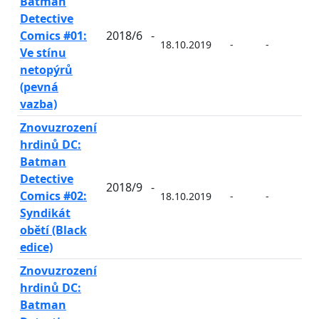
Batman
Detective
Comics #01:
2018/6
-
18.10.2019
-
-
-
Ve stínu
netopýrů
(pevná
vazba)
Znovuzrození
hrdinů DC:
Batman
Detective
2018/9
-
Comics #02:
18.10.2019
-
-
-
Syndikát
obětí (Black
edice)
Znovuzrození
hrdinů DC:
Batman