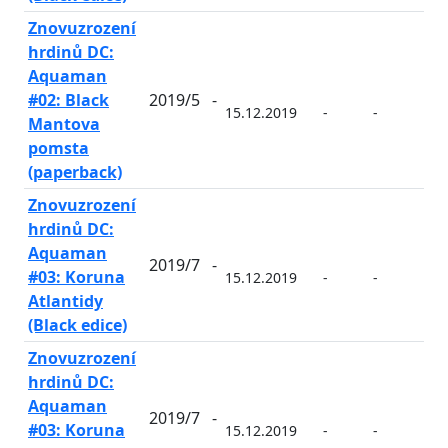
Znovuzrození
hrdinů DC:
Aquaman
#02: Black
2019/5
-
15.12.2019
-
-
-
Mantova
pomsta
(paperback)
Znovuzrození
hrdinů DC:
Aquaman
2019/7
-
#03: Koruna
15.12.2019
-
-
-
Atlantidy
(Black edice)
Znovuzrození
hrdinů DC:
Aquaman
2019/7
-
#03: Koruna
15.12.2019
-
-
-