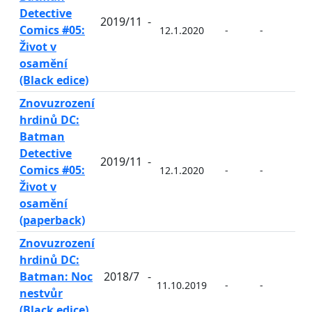
Detective
2019/11
-
Comics #05:
12.1.2020
-
-
-
Život v
osamění
(Black edice)
Znovuzrození
hrdinů DC:
Batman
Detective
2019/11
-
Comics #05:
12.1.2020
-
-
-
Život v
osamění
(paperback)
Znovuzrození
hrdinů DC:
Batman: Noc
2018/7
-
11.10.2019
-
-
-
nestvůr
(Black edice)