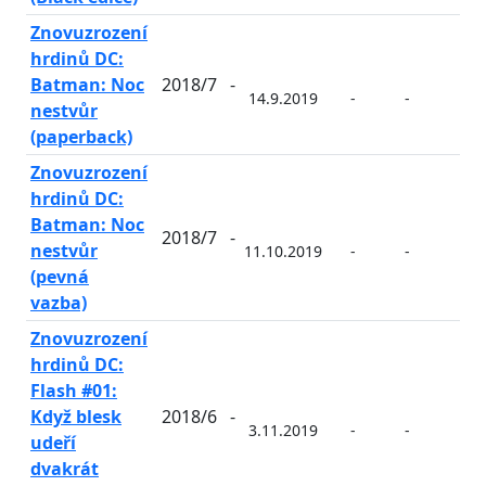
Znovuzrození
hrdinů DC:
Batman: Noc
2018/7
-
14.9.2019
-
-
-
nestvůr
(paperback)
Znovuzrození
hrdinů DC:
Batman: Noc
2018/7
-
nestvůr
11.10.2019
-
-
-
(pevná
vazba)
Znovuzrození
hrdinů DC:
Flash #01:
Když blesk
2018/6
-
3.11.2019
-
-
-
udeří
dvakrát