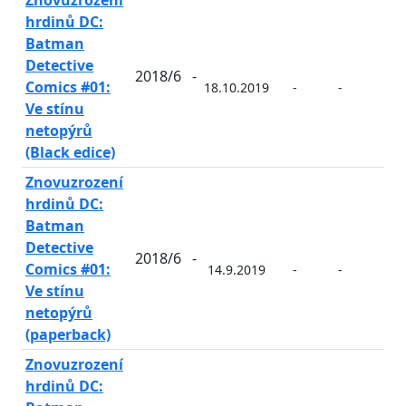
Znovuzrození
hrdinů DC:
Batman
Detective
2018/6
-
Comics #01:
18.10.2019
-
-
-
Ve stínu
netopýrů
(Black edice)
Znovuzrození
hrdinů DC:
Batman
Detective
2018/6
-
Comics #01:
14.9.2019
-
-
-
Ve stínu
netopýrů
(paperback)
Znovuzrození
hrdinů DC: