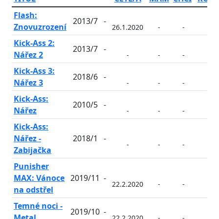
Flash:
2013/7
-
Znovuzrození
26.1.2020
-
-
-
Kick-Ass 2:
2013/7
-
Nářez 2
-
-
-
-
Kick-Ass 3:
2018/6
-
Nářez 3
-
-
-
-
Kick-Ass:
2010/5
-
Nářez
-
-
-
-
Kick-Ass:
Nářez -
2018/1
-
-
-
-
-
Zabijačka
Punisher
MAX: Vánoce
2019/11
-
22.2.2020
-
-
-
na odstřel
Temné noci -
2019/10
-
Metal
22.2.2020
-
-
-