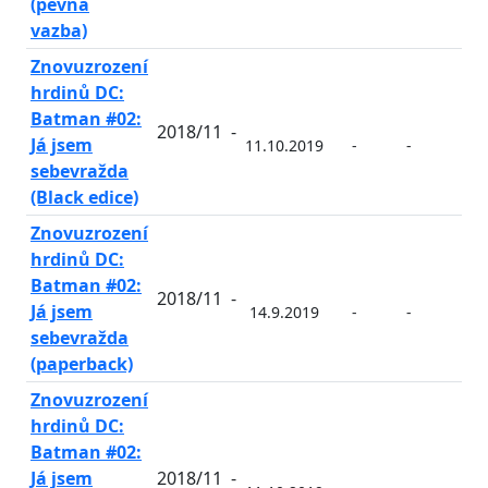
(pevná
vazba)
Znovuzrození
hrdinů DC:
Batman #02:
2018/11
-
Já jsem
11.10.2019
-
-
-
sebevražda
(Black edice)
Znovuzrození
hrdinů DC:
Batman #02:
2018/11
-
Já jsem
14.9.2019
-
-
-
sebevražda
(paperback)
Znovuzrození
hrdinů DC:
Batman #02:
Já jsem
2018/11
-