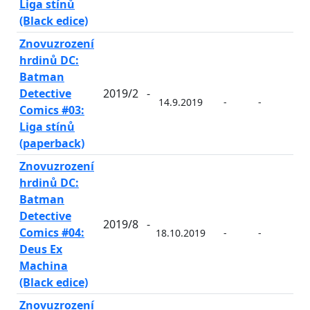
Liga stínů
(Black edice)
Znovuzrození
hrdinů DC:
Batman
Detective
2019/2
-
14.9.2019
-
-
-
Comics #03:
Liga stínů
(paperback)
Znovuzrození
hrdinů DC:
Batman
Detective
2019/8
-
Comics #04:
18.10.2019
-
-
-
Deus Ex
Machina
(Black edice)
Znovuzrození