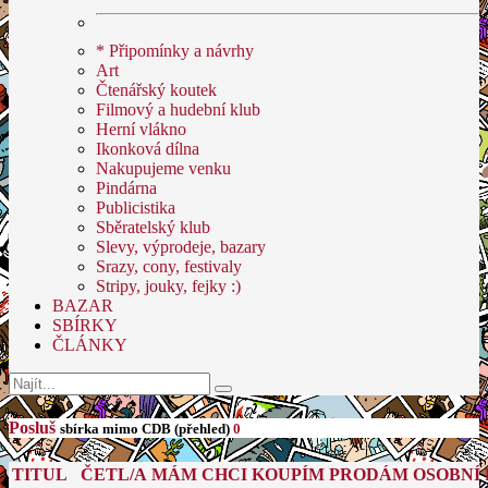
* Připomínky a návrhy
Art
Čtenářský koutek
Filmový a hudební klub
Herní vlákno
Ikonková dílna
Nakupujeme venku
Pindárna
Publicistika
Sběratelský klub
Slevy, výprodeje, bazary
Srazy, cony, festivaly
Stripy, jouky, fejky :)
BAZAR
SBÍRKY
ČLÁNKY
Posluš
sbírka mimo CDB (přehled)
0
TITUL
ČETL/A
MÁM
CHCI
KOUPÍM
PRODÁM
OSOBNÍ