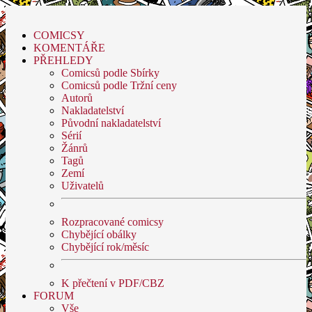
COMICSY
KOMENTÁŘE
PŘEHLEDY
Comicsů podle Sbírky
Comicsů podle Tržní ceny
Autorů
Nakladatelství
Původní nakladatelství
Sérií
Žánrů
Tagů
Zemí
Uživatelů
Rozpracované comicsy
Chybějící obálky
Chybějící rok/měsíc
K přečtení v PDF/CBZ
FORUM
Vše