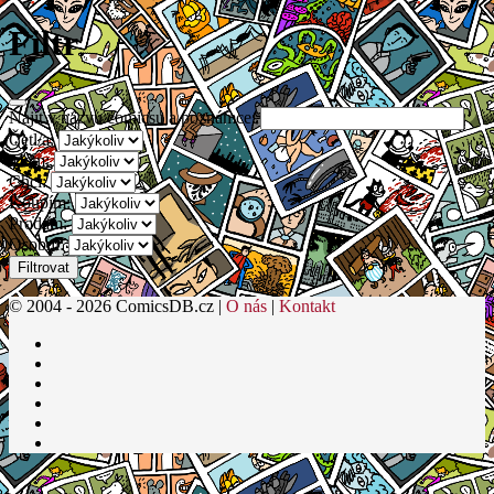
Filtr
Najít v názvu comicsu a poznámce:
Četl/a:
Mám:
Chci:
Koupím:
Prodám:
Osobní:
Filtrovat
© 2004 - 2026 ComicsDB.cz |
O nás
|
Kontakt