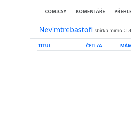
COMICSY
KOMENTÁŘE
PŘEHL
Nevimtrebastofi
sbírka mimo CDB
TITUL
ČETL/A
MÁ