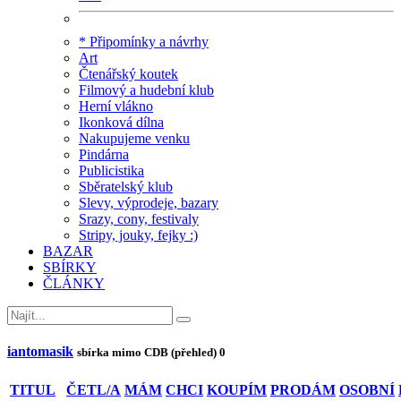
* Připomínky a návrhy
Art
Čtenářský koutek
Filmový a hudební klub
Herní vlákno
Ikonková dílna
Nakupujeme venku
Pindárna
Publicistika
Sběratelský klub
Slevy, výprodeje, bazary
Srazy, cony, festivaly
Stripy, jouky, fejky :)
BAZAR
SBÍRKY
ČLÁNKY
iantomasik
sbírka mimo CDB (přehled)
0
TITUL
ČETL/A
MÁM
CHCI
KOUPÍM
PRODÁM
OSOBNÍ