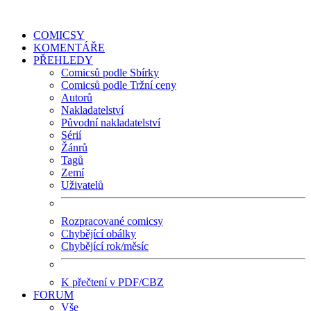
COMICSY
KOMENTÁŘE
PŘEHLEDY
Comicsů podle Sbírky
Comicsů podle Tržní ceny
Autorů
Nakladatelství
Původní nakladatelství
Sérií
Žánrů
Tagů
Zemí
Uživatelů
Rozpracované comicsy
Chybějící obálky
Chybějící rok/měsíc
K přečtení v PDF/CBZ
FORUM
Vše