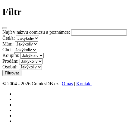
Filtr
Najít v názvu comicsu a poznámce:
Četl/a:
Mám:
Chci:
Koupím:
Prodám:
Osobní:
Filtrovat
© 2004 - 2026 ComicsDB.cz |
O nás
|
Kontakt