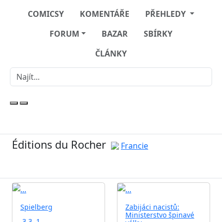
COMICSY
KOMENTÁŘE
PŘEHLEDY
FORUM
BAZAR
SBÍRKY
ČLÁNKY
Éditions du Rocher
Francie
Spielberg
Zabijáci nacistů:
Ministerstvo špinavé
3.3
1