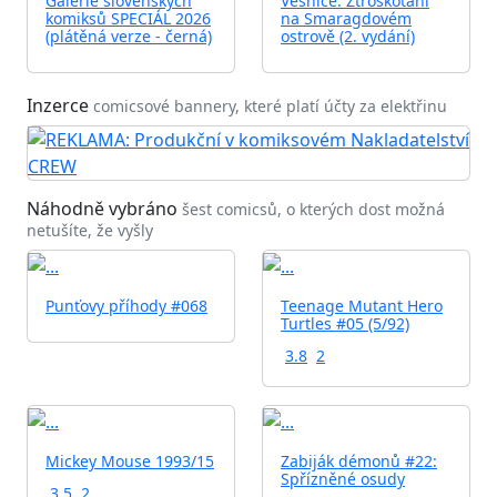
Galerie slovenských
Vesnice: Ztroskotání
komiksů SPECIÁL 2026
na Smaragdovém
(plátěná verze - černá)
ostrově (2. vydání)
Inzerce
comicsové bannery, které platí účty za elektřinu
Náhodně vybráno
šest comicsů, o kterých dost možná
netušíte, že vyšly
Punťovy příhody #068
Teenage Mutant Hero
Turtles #05 (5/92)
3.8
2
Mickey Mouse 1993/15
Zabiják démonů #22:
Spřízněné osudy
3.5
2