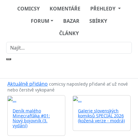
COMICSY
KOMENTÁŘE
PŘEHLEDY
FORUM
BAZAR
SBÍRKY
ČLÁNKY
Aktuálně přidáno
comicsy naposledy přidané ať už nové
nebo čerstvě vykopané
Deník malého
Galerie slovenských
Minecrafťáka #01:
komiksů SPECIÁL 2026
Nový bojovník (3.
(kožená verze - modrá)
vydání)