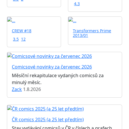
4.3
CREW #18
Transformers Prime
2013/01
3.5
12
Comicsové novinky za červenec 2026
Měsíční rekapitulace vydaných comicsů za
minulý měsíc.
Zack
1.8.2026
ČR comics 2025 (a 25 let předtím)
Stav vydávání comicsů v ČR v číslech a grafech.