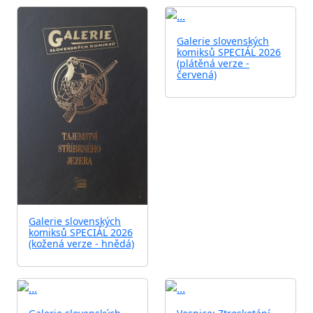
Galerie slovenských
komiksů SPECIÁL 2026
(plátěná verze -
červená)
Galerie slovenských
komiksů SPECIÁL 2026
(kožená verze - hnědá)