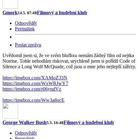
Gmork
Filmový a hudební klub
14.5. 07:48
Odpovědět
Permalink
Poslat zprávu
Uvědomil jsem si, že ve svém bluflixu nemám žádný film od nejtka
Norrise. Tohle nehodlám riskovat, urychleně jsem si pořídil Code of
Silence a Long Wolf McQuade, což jsou u mne jeho nejlepší zářezy.
https://imgbox.com/XAMoZ33N
https://imgbox.com/WxWRJwY7
https://imgbox.com/r06yndVz
https://imgbox.com/Ww3a8ocE
George Walker Bush
Filmový a hudební klub
5.5. 16:48
Odpovědět
Permalink