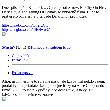
Dnes přišlo pár 4K limitek z výprodeje od Arrow. Na City On Fire,
Dark City a The Taking Of Pelham se vyloženě těším. Bude to
pastva pro oči a uši, a v případě Dark City i pro mozek.
https://imgbox.com/Cjl2hzCC
https://imgbox.com/6IFHwu37
ŠťastaV
Filmový a hudební klub
21.4. 10:33
Odpovědět
Permalink
Poslat zprávu
Ahoj, nevim jestli je to správně místo, ale kdyby mel někdo zájem,
prodat bych 2 pořadatelské neprodejné lístky na Alice Coopera do
Plzně 30.6. Pro mě z Vysočiny je to dost z ruky a nevyužiji …
kdyžtak se domluvíme ve zprávě