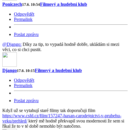
Poniczech
Filmový a hudební klub
17.6. 10:54
Odpovědět
Permalink
Poslat zprávu
@Django:
Díky za tip, to vypadá hodně dobře, ukládám si mezi
věci, co si chci pustit.
Django
Filmový a hudební klub
17.6. 10:15
Odpovědět
Permalink
Poslat zprávu
Když už se vytahují staré filmy tak doporučuji film
https://www.csfd.cz/film/157247-haxan-carodejnictvi-v-prubehu-
veku/prehled/
který mě hodně překvapil svou modernosti že sem si
říkal že to v té době nemohlo být natočeno.