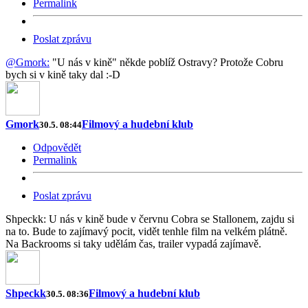
Permalink
Poslat zprávu
@Gmork:
"U nás v kině" někde poblíž Ostravy? Protože Cobru
bych si v kině taky dal :-D
Gmork
Filmový a hudební klub
30.5. 08:44
Odpovědět
Permalink
Poslat zprávu
Shpeckk: U nás v kině bude v červnu Cobra se Stallonem, zajdu si
na to. Bude to zajímavý pocit, vidět tenhle film na velkém plátně.
Na Backrooms si taky udělám čas, trailer vypadá zajímavě.
Shpeckk
Filmový a hudební klub
30.5. 08:36