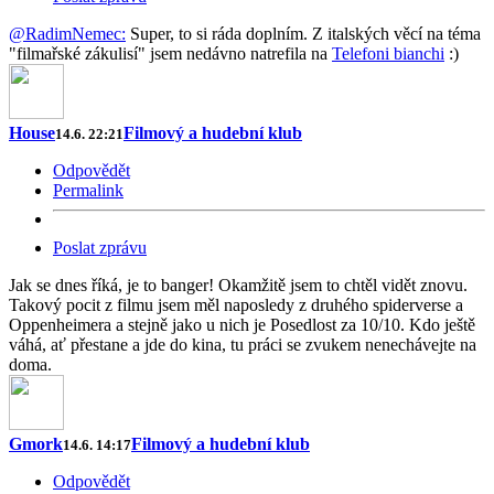
@RadimNemec:
Super, to si ráda doplním. Z italských věcí na téma
"filmařské zákulisí" jsem nedávno natrefila na
Telefoni bianchi
:)
House
Filmový a hudební klub
14.6. 22:21
Odpovědět
Permalink
Poslat zprávu
Jak se dnes říká, je to banger! Okamžitě jsem to chtěl vidět znovu.
Takový pocit z filmu jsem měl naposledy z druhého spiderverse a
Oppenheimera a stejně jako u nich je Posedlost za 10/10. Kdo ještě
váhá, ať přestane a jde do kina, tu práci se zvukem nenechávejte na
doma.
Gmork
Filmový a hudební klub
14.6. 14:17
Odpovědět