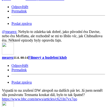
Odpovědět
Permalink
Poslat zprávu
@mearez:
Nebylo to zdaleka tak dobré, jako původní éra Davise,
nebo éra Moffatta, ale rozhodně se mi to líbilo víc, jak Chibnallova
éra. Některé epizody byly opravdu fajn.
mearez
Filmový a hudební klub
11.6. 08:14
Odpovědět
Permalink
Poslat zprávu
Vypadá to na zrušení DW alespoň na dalších pár let. Já jsem neměl
sílu ponávratu Tennanta koukat dál, bylo to tak špatné?
https://www.bbc.com/news/articles/c621ln7vx7qo