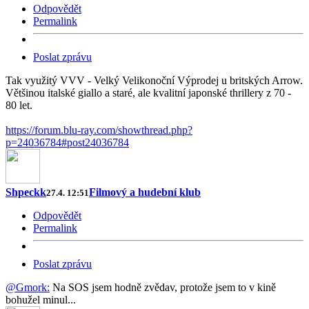
Odpovědět
Permalink
Poslat zprávu
Tak využitý VVV - Velký Velikonoční Výprodej u britských Arrow.
Většinou italské giallo a staré, ale kvalitní japonské thrillery z 70 -
80 let.
https://forum.blu-ray.com/showthread.php?
p=24036784#post24036784
Shpeckk
Filmový a hudební klub
27.4. 12:51
Odpovědět
Permalink
Poslat zprávu
@Gmork:
Na SOS jsem hodně zvědav, protože jsem to v kině
bohužel minul...