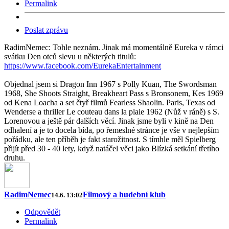
Permalink
Poslat zprávu
RadimNemec: Tohle neznám. Jinak má momentálně Eureka v rámci
svátku Den otců slevu u některých titulů:
https://www.facebook.com/EurekaEntertainment
Objednal jsem si Dragon Inn 1967 s Polly Kuan, The Swordsman
1968, She Shoots Straight, Breakheart Pass s Bronsonem, Kes 1969
od Kena Loacha a set čtyř filmů Fearless Shaolin. Paris, Texas od
Wenderse a thriller Le couteau dans la plaie 1962 (Nůž v ráně) s S.
Lorenovou a ještě pár dalších věcí. Jinak jsme byli v kině na Den
odhalení a je to docela bída, po řemeslné stránce je vše v nejlepším
pořádku, ale ten příběh je fakt starožitnost. S tímhle měl Spielberg
přijít před 30 - 40 lety, když natáčel věci jako Blízká setkání třetího
druhu.
RadimNemec
Filmový a hudební klub
14.6. 13:02
Odpovědět
Permalink