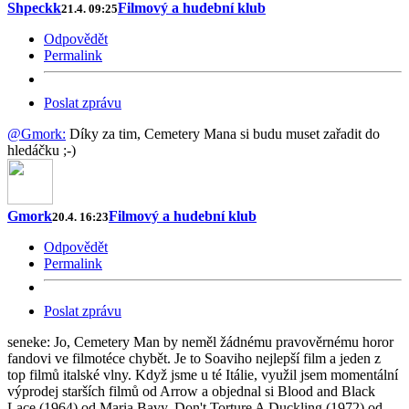
Shpeckk
Filmový a hudební klub
21.4. 09:25
Odpovědět
Permalink
Poslat zprávu
@Gmork:
Díky za tim, Cemetery Mana si budu muset zařadit do
hledáčku ;-)
Gmork
Filmový a hudební klub
20.4. 16:23
Odpovědět
Permalink
Poslat zprávu
seneke: Jo, Cemetery Man by neměl žádnému pravověrnému horor
fandovi ve filmotéce chybět. Je to Soaviho nejlepší film a jeden z
top filmů italské vlny. Když jsme u té Itálie, využil jsem momentální
výprodej starších filmů od Arrow a objednal si Blood and Black
Lace (1964) od Maria Bavy, Don't Torture A Duckling (1972) od