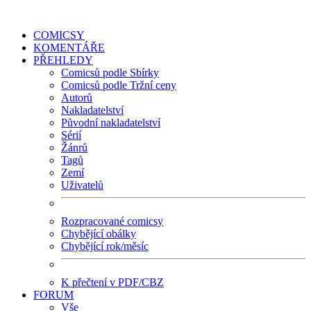
COMICSY
KOMENTÁŘE
PŘEHLEDY
Comicsů podle Sbírky
Comicsů podle Tržní ceny
Autorů
Nakladatelství
Původní nakladatelství
Sérií
Žánrů
Tagů
Zemí
Uživatelů
Rozpracované comicsy
Chybějící obálky
Chybějící rok/měsíc
K přečtení v PDF/CBZ
FORUM
Vše