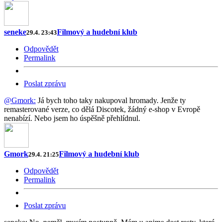
seneke
Filmový a hudební klub
29.4. 23:43
Odpovědět
Permalink
Poslat zprávu
@Gmork:
Já bych toho taky nakupoval hromady. Jenže ty
remasterované verze, co dělá Discotek, žádný e-shop v Evropě
nenabízí. Nebo jsem ho úspěšně přehlídnul.
Gmork
Filmový a hudební klub
29.4. 21:25
Odpovědět
Permalink
Poslat zprávu