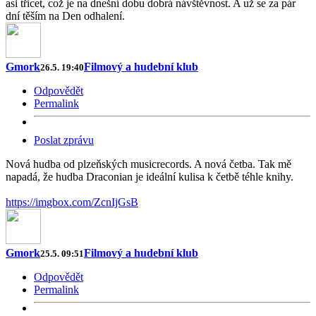
asi třicet, což je na dnešní dobu dobrá návštěvnost. A už se za pár
dní těším na Den odhalení.
Gmork
Filmový a hudební klub
26.5. 19:40
Odpovědět
Permalink
Poslat zprávu
Nová hudba od plzeňských musicrecords. A nová četba. Tak mě
napadá, že hudba Draconian je ideální kulisa k četbě téhle knihy.
https://imgbox.com/ZcnIjGsB
Gmork
Filmový a hudební klub
25.5. 09:51
Odpovědět
Permalink