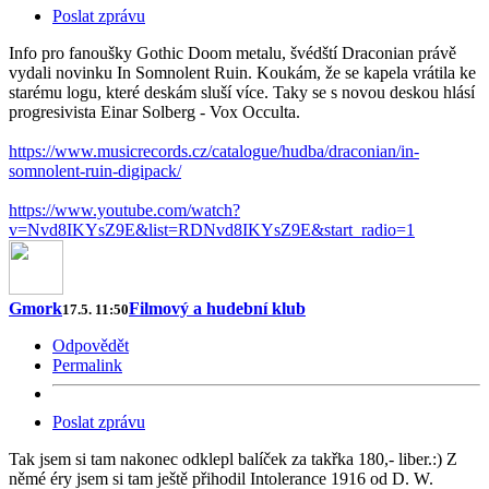
Poslat zprávu
Info pro fanoušky Gothic Doom metalu, švédští Draconian právě
vydali novinku In Somnolent Ruin. Koukám, že se kapela vrátila ke
starému logu, které deskám sluší více. Taky se s novou deskou hlásí
progresivista Einar Solberg - Vox Occulta.
https://www.musicrecords.cz/catalogue/hudba/draconian/in-
somnolent-ruin-digipack/
https://www.youtube.com/watch?
v=Nvd8IKYsZ9E&list=RDNvd8IKYsZ9E&start_radio=1
Gmork
Filmový a hudební klub
17.5. 11:50
Odpovědět
Permalink
Poslat zprávu
Tak jsem si tam nakonec odklepl balíček za takřka 180,- liber.:) Z
němé éry jsem si tam ještě přihodil Intolerance 1916 od D. W.