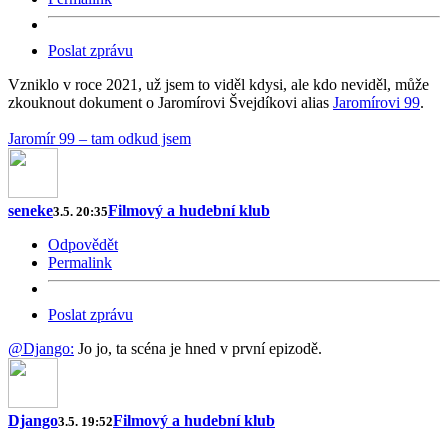
Poslat zprávu
Vzniklo v roce 2021, už jsem to viděl kdysi, ale kdo neviděl, může
zkouknout dokument o Jaromírovi Švejdíkovi alias
Jaromírovi 99
.
Jaromír 99 – tam odkud jsem
seneke
Filmový a hudební klub
3.5. 20:35
Odpovědět
Permalink
Poslat zprávu
@Django:
Jo jo, ta scéna je hned v první epizodě.
Django
Filmový a hudební klub
3.5. 19:52