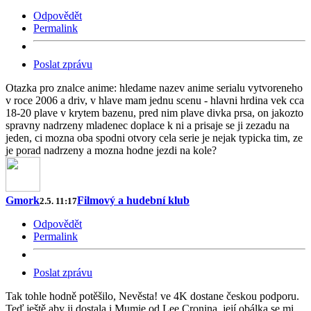
Odpovědět
Permalink
Poslat zprávu
Otazka pro znalce anime: hledame nazev anime serialu vytvoreneho
v roce 2006 a driv, v hlave mam jednu scenu - hlavni hrdina vek cca
18-20 plave v krytem bazenu, pred nim plave divka prsa, on jakozto
spravny nadrzeny mladenec doplace k ni a prisaje se ji zezadu na
jeden, ci mozna oba spodni otvory cela serie je nejak typicka tim, ze
je porad nadrzeny a mozna hodne jezdi na kole?
Gmork
Filmový a hudební klub
2.5. 11:17
Odpovědět
Permalink
Poslat zprávu
Tak tohle hodně potěšilo, Nevěsta! ve 4K dostane českou podporu.
Teď ještě aby ji dostala i Mumie od Lee Cronina, její obálka se mi