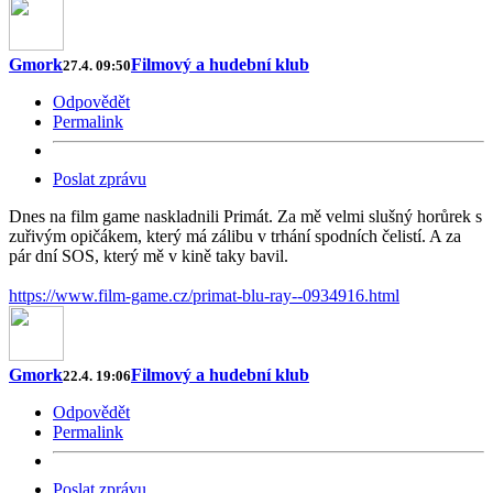
Gmork
Filmový a hudební klub
27.4. 09:50
Odpovědět
Permalink
Poslat zprávu
Dnes na film game naskladnili Primát. Za mě velmi slušný horůrek s
zuřivým opičákem, který má zálibu v trhání spodních čelistí. A za
pár dní SOS, který mě v kině taky bavil.
https://www.film-game.cz/primat-blu-ray--0934916.html
Gmork
Filmový a hudební klub
22.4. 19:06
Odpovědět
Permalink
Poslat zprávu