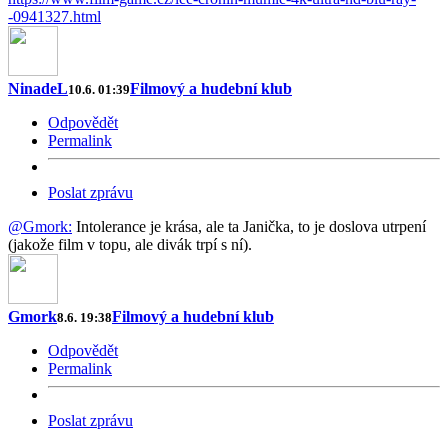
-0941327.html
NinadeL
Filmový a hudební klub
10.6. 01:39
Odpovědět
Permalink
Poslat zprávu
@Gmork:
Intolerance je krása, ale ta Janička, to je doslova utrpení
(jakože film v topu, ale divák trpí s ní).
Gmork
Filmový a hudební klub
8.6. 19:38
Odpovědět
Permalink
Poslat zprávu