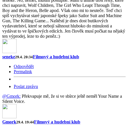
seneke: No, neměl, musím postupně. Mám u anime dost resty, které
chci napravit, Wolf Children, The Girl Who Leapt Through Time,
Boy and the Heron, Belle apod. Však ono mi to neuteče. Teď chci
spíš vychytávat staré japonské špeky jako Sailor Suit and Machine
Gun, The Killing Game... Naštěstí je dnes dost butikových
vydavatelství, které se nebojí sáhnout hluboko do minulosti a
vydávat to ve špičkových edicích. Jen člověk musí počkat na nějaký
ten výprodej, leze to do peněz.:)
seneke
Filmový a hudební klub
29.4. 20:34
Odpovědět
Permalink
Poslat zprávu
@Gmork:
Překvapuje mě, že si ve sbírce ještě neměl Your Name a
Silent Voice.
Gmork
Filmový a hudební klub
29.4. 19:44