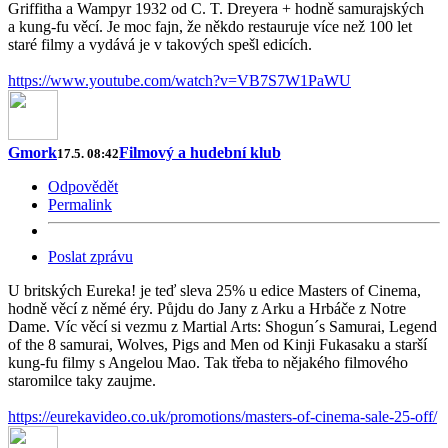
Griffitha a Wampyr 1932 od C. T. Dreyera + hodně samurajských
a kung-fu věcí. Je moc fajn, že někdo restauruje více než 100 let
staré filmy a vydává je v takových spešl edicích.
https://www.youtube.com/watch?v=VB7S7W1PaWU
Gmork
Filmový a hudební klub
17.5. 08:42
Odpovědět
Permalink
Poslat zprávu
U britských Eureka! je teď sleva 25% u edice Masters of Cinema,
hodně věcí z němé éry. Půjdu do Jany z Arku a Hrbáče z Notre
Dame. Víc věcí si vezmu z Martial Arts: Shogun´s Samurai, Legend
of the 8 samurai, Wolves, Pigs and Men od Kinji Fukasaku a starší
kung-fu filmy s Angelou Mao. Tak třeba to nějakého filmového
staromilce taky zaujme.
https://eurekavideo.co.uk/promotions/masters-of-cinema-sale-25-off/