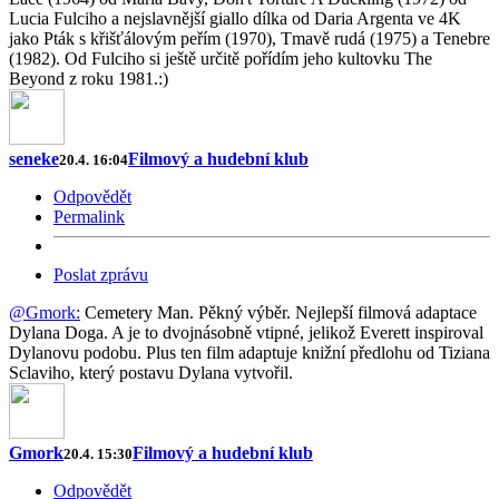
Lucia Fulciho a nejslavnější giallo dílka od Daria Argenta ve 4K
jako Pták s křišťálovým peřím (1970), Tmavě rudá (1975) a Tenebre
(1982). Od Fulciho si ještě určitě pořídím jeho kultovku The
Beyond z roku 1981.:)
seneke
Filmový a hudební klub
20.4. 16:04
Odpovědět
Permalink
Poslat zprávu
@Gmork:
Cemetery Man. Pěkný výběr. Nejlepší filmová adaptace
Dylana Doga. A je to dvojnásobně vtipné, jelikož Everett inspiroval
Dylanovu podobu. Plus ten film adaptuje knižní předlohu od Tiziana
Sclaviho, který postavu Dylana vytvořil.
Gmork
Filmový a hudební klub
20.4. 15:30
Odpovědět