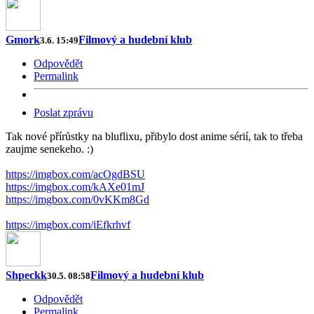
Gmork
Filmový a hudební klub
3.6. 15:49
Odpovědět
Permalink
Poslat zprávu
Tak nové přírůstky na bluflixu, přibylo dost anime sérií, tak to třeba
zaujme senekeho. :)
https://imgbox.com/acOgdBSU
https://imgbox.com/kAXe01mJ
https://imgbox.com/0vKKm8Gd
https://imgbox.com/iEfkrhvf
Shpeckk
Filmový a hudební klub
30.5. 08:58
Odpovědět
Permalink