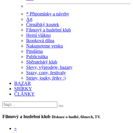
* Připomínky a návrhy
Art
Čtenářský koutek
Filmový a hudební klub
Herní vlákno
Ikonková dílna
Nakupujeme venku
Pindárna
Publicistika
Sběratelský klub
Slevy, výprodeje, bazary
Srazy, cony, festivaly
Stripy, jouky, fejky :)
BAZAR
SBÍRKY
ČLÁNKY
Filmový a hudební klub
Diskuze o hudbě, filmech, TV.
«