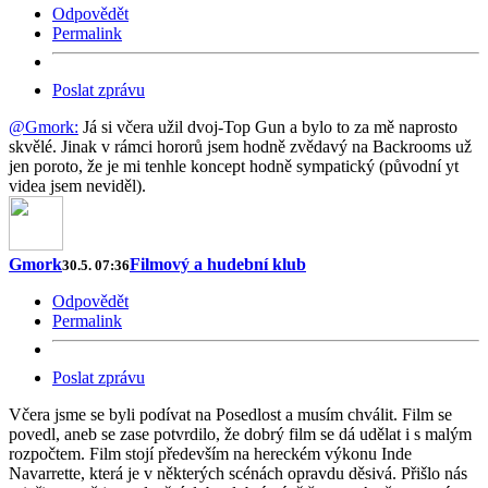
Odpovědět
Permalink
Poslat zprávu
@Gmork:
Já si včera užil dvoj-Top Gun a bylo to za mě naprosto
skvělé. Jinak v rámci hororů jsem hodně zvědavý na Backrooms už
jen poroto, že je mi tenhle koncept hodně sympatický (původní yt
videa jsem neviděl).
Gmork
Filmový a hudební klub
30.5. 07:36
Odpovědět
Permalink
Poslat zprávu
Včera jsme se byli podívat na Posedlost a musím chválit. Film se
povedl, aneb se zase potvrdilo, že dobrý film se dá udělat i s malým
rozpočtem. Film stojí především na hereckém výkonu Inde
Navarrette, která je v některých scénách opravdu děsivá. Přišlo nás