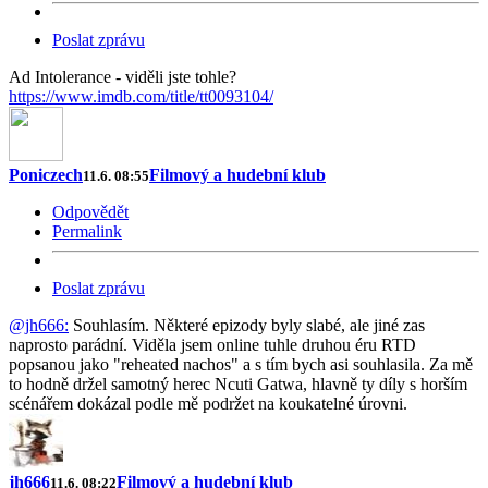
Poslat zprávu
Ad Intolerance - viděli jste tohle?
https://www.imdb.com/title/tt0093104/
Poniczech
Filmový a hudební klub
11.6. 08:55
Odpovědět
Permalink
Poslat zprávu
@jh666:
Souhlasím. Některé epizody byly slabé, ale jiné zas
naprosto parádní. Viděla jsem online tuhle druhou éru RTD
popsanou jako "reheated nachos" a s tím bych asi souhlasila. Za mě
to hodně držel samotný herec Ncuti Gatwa, hlavně ty díly s horším
scénářem dokázal podle mě podržet na koukatelné úrovni.
jh666
Filmový a hudební klub
11.6. 08:22