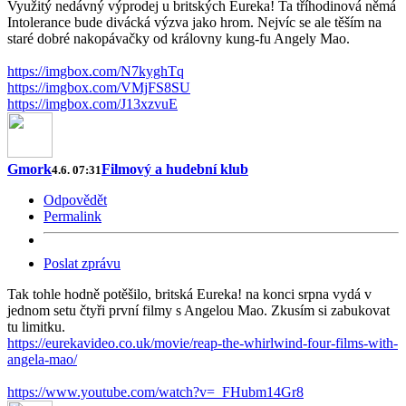
Využitý nedávný výprodej u britských Eureka! Ta tříhodinová němá
Intolerance bude divácká výzva jako hrom. Nejvíc se ale těším na
staré dobré nakopávačky od královny kung-fu Angely Mao.
https://imgbox.com/N7kyghTq
https://imgbox.com/VMjFS8SU
https://imgbox.com/J13xzvuE
Gmork
Filmový a hudební klub
4.6. 07:31
Odpovědět
Permalink
Poslat zprávu
Tak tohle hodně potěšilo, britská Eureka! na konci srpna vydá v
jednom setu čtyři první filmy s Angelou Mao. Zkusím si zabukovat
tu limitku.
https://eurekavideo.co.uk/movie/reap-the-whirlwind-four-films-with-
angela-mao/
https://www.youtube.com/watch?v=_FHubm14Gr8