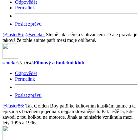
Odpovědět
Permalink
Poslat zprávu
@faster86:
@seneke:
Stejně tak scénka s plivancem :D ale pravda je
taková že tohle anime patří mezi moje oblíbené.
seneke
Filmový a hudební klub
3.5. 19:43
Odpovědět
Permalink
Poslat zprávu
@faster86:
Tak Golden Boy patří ke kultovním klasikám anime a ta
epizoda s bazénem je jedna z nejparodovanějších. Pak ještě ta, kde
závodí z tou holkou na motorce. Jinak ta minisérie vzniknula mezi
lety 1995 a 1996.