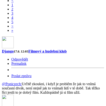
<
1
2
3
4
5
>
»
Django
Filmový a hudební klub
17.6. 12:03
Odpovědět
Permalink
Poslat zprávu
@Poniczech:
Určitě zkoukni, i když je problém že jak to vnímá
současní divák, není stejně jak to vnímali lidí v té době. Tak těžko
říct jestli to je dobrý film. Každopádně já si film užil.