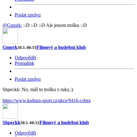
Poslat zprávu
@Gmork:
:-D :-D :-D Ale jenom trošku :-D
Gmork
Filmový a hudební klub
30.5. 08:55
Odpovědět
Permalink
Poslat zprávu
Shpeckk: No, máš to trošku z ruky.:)
https://www.kultura-sport.cz/akce/9416-cobra
Shpeckk
Filmový a hudební klub
30.5. 08:52
Odpovědět