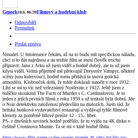
Gmork
Filmový a hudební klub
10.6. 06:59
Odpovědět
Permalink
Poslat zprávu
Ninadel: U Intolerance čekám, až na to budu mít specifickou náladu,
chci si to dát najednou a na tenhle film se musí člověk trochu
připravit. Janu z Arku už jsem viděl a hodně dobrý, ale tu už jsem
kdysi viděl. Velmi příjemně mě překvapil Dreyerův Vampyr, některé
scény jsou kulervoucí, hodně tomu přidává ta snová gotická
atmosféra. Klobouček dolů, že tohle dokázali natočit v roce 1932.
Líbí se mi to víc než veleznámý Nosferatu z 1922. Ještě jsem z
balíčku skouknul The Facts of Murder s C. Cardinalovou. Je to
jeden z jejích prvních filmů z roku 1959 a už tenkrát byla dobrá. Jde
o Noir detektivku založenou především na dialozích. Jsem rád, že
britská butiková vydavatelství restaurují a vydávají tyhle filmové
klenoty za poměrně lidové peníze 12 - 15,- liber.
PS- z dnešních novinek hodně potěšilo, že tu vyjda na 4K disku v
češtině Croninova Mumie. Ta se mi v kině hodně líbila.
https://www.film-game.cz/lee-cronin-mumie-4k-ultra-hd-blu-ray-