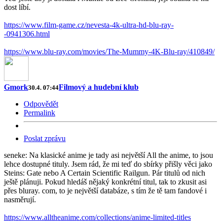
dost líbí.
https://www.film-game.cz/nevesta-4k-ultra-hd-blu-ray-
-0941306.html
https://www.blu-ray.com/movies/The-Mummy-4K-Blu-ray/410849/
Gmork
Filmový a hudební klub
30.4. 07:44
Odpovědět
Permalink
Poslat zprávu
seneke: Na klasické anime je tady asi největší All the anime, to jsou
lehce dostupné tituly. Jsem rád, že mi teď do sbírky přišly věci jako
Steins: Gate nebo A Certain Scientific Railgun. Pár titulů od nich
ještě plánuji. Pokud hledáš nějaký konkrétní titul, tak to zkusit asi
přes bluray. com, to je největší databáze, s tím že tě tam fandové i
nasměrují.
https://www.alltheanime.com/collections/anime-limited-titles