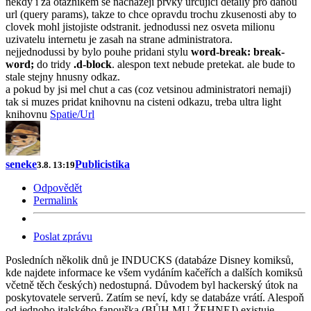
nekdy i za otaznikem se nachazeji prvky urcujici detaily pro danou
url (query params), takze to chce opravdu trochu zkusenosti aby to
clovek mohl jistojiste odstranit. jednodussi nez osveta milionu
uzivatelu internetu je zasah na strane administratora.
nejjednodussi by bylo pouhe pridani stylu
word-break: break-
word;
do tridy
.d-block
. alespon text nebude pretekat. ale bude to
stale stejny hnusny odkaz.
a pokud by jsi mel chut a cas (coz vetsinou administratori nemaji)
tak si muzes pridat knihovnu na cisteni odkazu, treba ultra light
knihovnu
Spatie/Url
seneke
Publicistika
3.8. 13:19
Odpovědět
Permalink
Poslat zprávu
Posledních několik dnů je INDUCKS (databáze Disney komiksů,
kde najdete informace ke všem vydáním kačeřích a dalších komiksů
včetně těch českých) nedostupná. Důvodem byl hackerský útok na
poskytovatele serverů. Zatím se neví, kdy se databáze vrátí. Alespoň
od jednoho italského fanouška (BŮH MU ŽEHNEJ) existuje