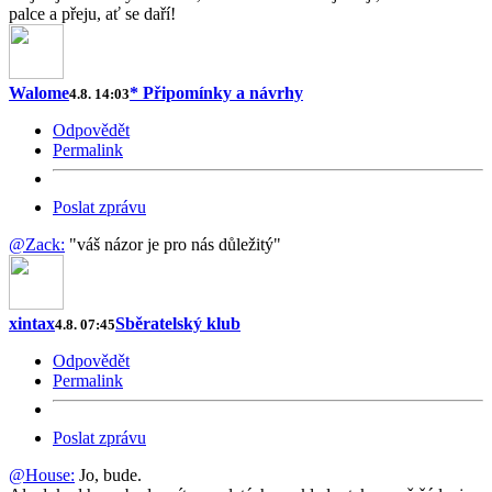
palce a přeju, ať se daří!
Walome
* Připomínky a návrhy
4.8. 14:03
Odpovědět
Permalink
Poslat zprávu
@Zack:
"váš názor je pro nás důležitý"
xintax
Sběratelský klub
4.8. 07:45
Odpovědět
Permalink
Poslat zprávu
@House:
Jo, bude.