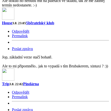
Ale dokud ho nebudu mít na paletách ve skladu, tak ze mě žádnej
termín nedostanete. :-)
House
Sběratelský klub
3.8. 23:05
Odpovědět
Permalink
Poslat zprávu
Jop, základní verze stačí bohatě.
Ale to mi připomnělo.. jak to vypadá s tím Brubakerem, xintaxi ? :))
Trip
Pindárna
3.8. 22:02
Odpovědět
Permalink
Poslat zprávu