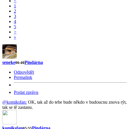
<
1
2
3
4
5
>
»
seneke
Pindárna
06:40
Odpovědět
Permalink
Poslat zprávu
@komiksfan:
OK, tak až do tebe bude někdo v budoucnu znova rýt,
tak se tě zastanu.
komiksfan
Pindárna
05:55