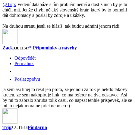
@Trip:
Vedení databáze s tím problém nemá a dost z nich by je tu i
chtěli mít. Jenže chybí nějaký slovenský bratr, který by to pomohl
dát dohromady a poslal by zdroje a ukázky.
Na druhou stranu jestli se hlásíš, tak budou admini jenom rádi.
Zack
* Připomínky a návrhy
3.8. 11:47
Odpovědět
Permalink
Poslat zprávu
ja sem asi linej to resit jen proto, ze jednou za rok je nekdo takovy
kreten, ze sem nakopiruje link, co ma referer na dva odstavce. Asi
by mi to zabralo zhruba tolik casu, co napsat tenhle prispevek, ale se
mi to nejak moralne prici nebo co :)
Trip
Pindárna
3.8. 11:44