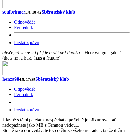
soulbringer
Sběratelský klub
5.8. 10:42
Odpovědět
Permalink
Poslat zprávu
obyčejná verze mi přijde hezčí než limitka...
Here we go again :)
(thats not a bug, thats a feature)
honza98
Sběratelský klub
4.8. 17:59
Odpovědět
Permalink
Poslat zprávu
Hlavně s těmi paletami nespěchat a pořádně je přikurtovat, ať
nedopadnete jako MB s Temnou vědou....
Stejně jako oni vydáváte to, co čtu ze všeho nejraději, takže držím