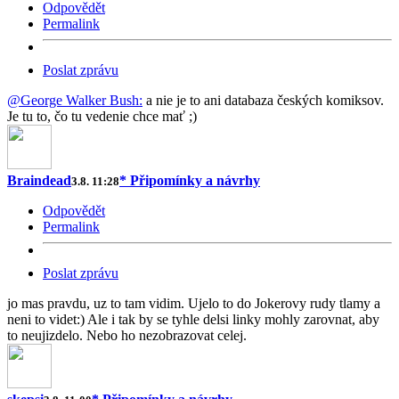
Odpovědět
Permalink
Poslat zprávu
@George Walker Bush:
a nie je to ani databaza českých komiksov.
Je tu to, čo tu vedenie chce mať ;)
Braindead
* Připomínky a návrhy
3.8. 11:28
Odpovědět
Permalink
Poslat zprávu
jo mas pravdu, uz to tam vidim. Ujelo to do Jokerovy rudy tlamy a
neni to videt:) Ale i tak by se tyhle delsi linky mohly zarovnat, aby
to neujizdelo. Nebo ho nezobrazovat celej.