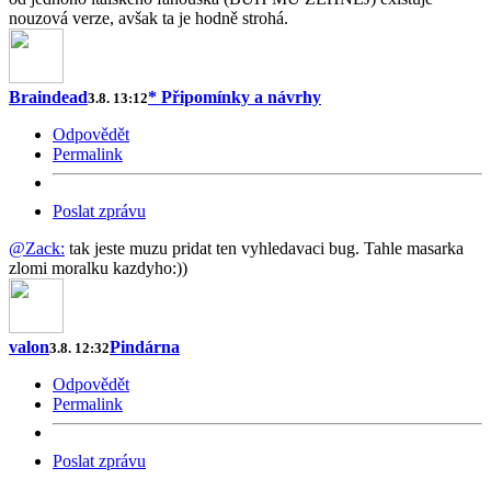
nouzová verze, avšak ta je hodně strohá.
Braindead
* Připomínky a návrhy
3.8. 13:12
Odpovědět
Permalink
Poslat zprávu
@Zack:
tak jeste muzu pridat ten vyhledavaci bug. Tahle masarka
zlomi moralku kazdyho:))
valon
Pindárna
3.8. 12:32
Odpovědět
Permalink
Poslat zprávu