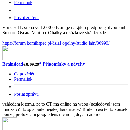
Permalink
Poslat zprávu
V úterý 11. srpna ve 12.00 odstartuje na gildii předprodej dvou knih
Solo od Oscara Martina. Obálky a ukázkové stránky zde:
https://forum.komikspec.pl/dzial-ogolny/studio-lain/30990/
Braindead
* Připomínky a návrhy
6.8. 09:29
Odpovědět
Permalink
Poslat zprávu
vzhledem k tomu, ze to CT ma online na webu (nesledoval jsem
mnozstvi), to spis bude nejakej handmade:) Bude to asi tento kousek
pouze, protoze ani google lens nic nenajde, ani aukro.