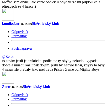
Možná sem divnej, ale verze obálek u obyč verze mi přijdou ve 3
případech ze 4 hezčí :)
komiksfan
Sběratelský klub
3.8. 15:46
Odpovědět
Permalink
Poslat zprávu
@Zero:
to nevim jestli je prakticke. podle me ty ohyby nebudou vypadat
dobre a muzou kazit pak dojem. jestli by nebylo lepsi, kdyzy to byly
4 nezavisle prebaly jako mel treba Pristav Zeme od Mighty Boys
Zero
Sběratelský klub
3.8. 15:35
Odpovědět
Permalink