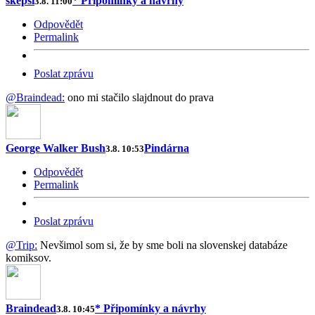
skepsi
* Připomínky a návrhy
3.8. 11:00
Odpovědět
Permalink
Poslat zprávu
@Braindead:
ono mi stačilo slajdnout do prava
George Walker Bush
Pindárna
3.8. 10:53
Odpovědět
Permalink
Poslat zprávu
@Trip:
Nevšimol som si, že by sme boli na slovenskej databáze
komiksov.
Braindead
* Připomínky a návrhy
3.8. 10:45