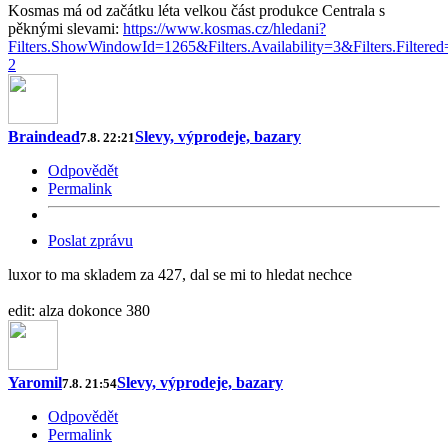
Kosmas má od začátku léta velkou část produkce Centrala s
pěknými slevami:
https://www.kosmas.cz/hledani?
Filters.ShowWindowId=1265&Filters.Availability=3&Filters.Filte
2
Braindead
Slevy, výprodeje, bazary
7.8. 22:21
Odpovědět
Permalink
Poslat zprávu
luxor to ma skladem za 427, dal se mi to hledat nechce
edit: alza dokonce 380
Yaromil
Slevy, výprodeje, bazary
7.8. 21:54
Odpovědět
Permalink