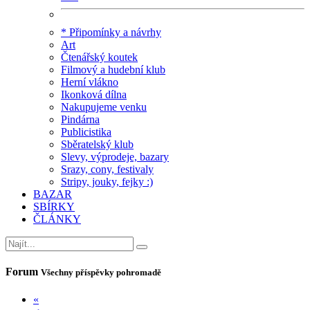
* Připomínky a návrhy
Art
Čtenářský koutek
Filmový a hudební klub
Herní vlákno
Ikonková dílna
Nakupujeme venku
Pindárna
Publicistika
Sběratelský klub
Slevy, výprodeje, bazary
Srazy, cony, festivaly
Stripy, jouky, fejky :)
BAZAR
SBÍRKY
ČLÁNKY
Forum
Všechny příspěvky pohromadě
«