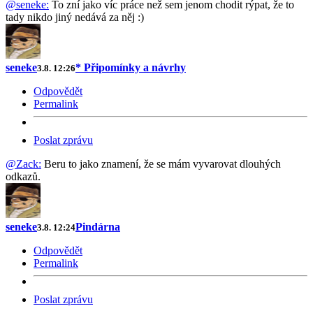
@seneke:
To zní jako víc práce než sem jenom chodit rýpat, že to
tady nikdo jiný nedává za něj :)
seneke
* Připomínky a návrhy
3.8. 12:26
Odpovědět
Permalink
Poslat zprávu
@Zack:
Beru to jako znamení, že se mám vyvarovat dlouhých
odkazů.
seneke
Pindárna
3.8. 12:24
Odpovědět
Permalink
Poslat zprávu