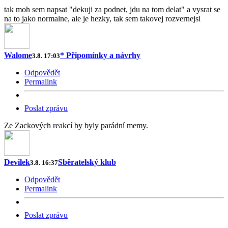
tak moh sem napsat "dekuji za podnet, jdu na tom delat" a vysrat se
na to jako normalne, ale je hezky, tak sem takovej rozvernejsi
Walome
* Připomínky a návrhy
3.8. 17:03
Odpovědět
Permalink
Poslat zprávu
Ze Zackových reakcí by byly parádní memy.
Devilek
Sběratelský klub
3.8. 16:37
Odpovědět
Permalink
Poslat zprávu