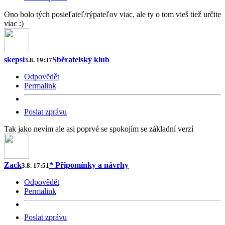
Ono bolo tých posieľateľ/rýpateľov viac, ale ty o tom vieš tiež určite
viac :)
skepsi
Sběratelský klub
3.8. 19:37
Odpovědět
Permalink
Poslat zprávu
Tak jako nevím ale asi poprvé se spokojím se základní verzí
Zack
* Připomínky a návrhy
3.8. 17:51
Odpovědět
Permalink
Poslat zprávu