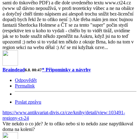
sami do tiskového PDF) a dle dole uvedeného textu www.ct24.cz
(www už dávno nepoužívá, v profi teoreticky vůbec a ne na obálce
a dotyčný chtěl tímto nápisem asi alespoň trochu snížit bez-licenční
dopad) bych řekl že to ofiko není :) Ale třeba mám jen moc bujnou
fantazii Sherlocka Holmese a ČT se za tento "super" počin stydí
(respektive ten u koho to vydali - chtělo by to vidět tiráž, uvidíme
jak se to bude snažit někdo zpeněžit na Aukru, když jsi na to teď
upozornil ;) nebo si to vydal ten někdo z okraje Brna, kdo na tom v
region sekci na webu dělal :) Ať se mi kdyžtak ozve...
Braindead
* Připomínky a návrhy
6.8. 00:47
Odpovědět
Permalink
Poslat zprávu
https://www.antikvariat-divis.cz/cze/knihy/detail/view:103491-
regiony-ct-24
Vite nekdo o co jde? Je to ofiko nebo si to nekdo zase napytlikoval
doma na koleni?