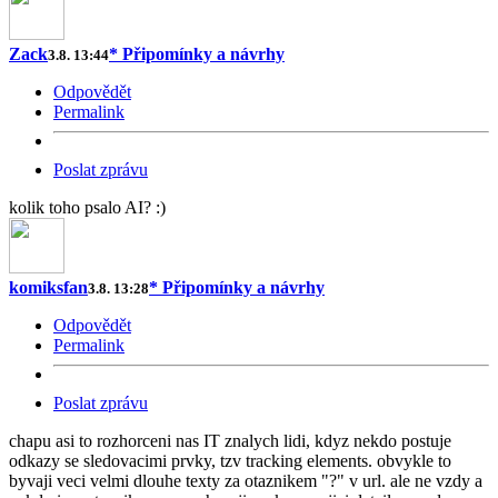
Zack
* Připomínky a návrhy
3.8. 13:44
Odpovědět
Permalink
Poslat zprávu
kolik toho psalo AI? :)
komiksfan
* Připomínky a návrhy
3.8. 13:28
Odpovědět
Permalink
Poslat zprávu
chapu asi to rozhorceni nas IT znalych lidi, kdyz nekdo postuje
odkazy se sledovacimi prvky, tzv tracking elements. obvykle to
byvaji veci velmi dlouhe texty za otaznikem "?" v url. ale ne vzdy a