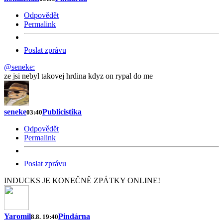
Odpovědět
Permalink
Poslat zprávu
@seneke:
ze jsi nebyl takovej hrdina kdyz on rypal do me
seneke
Publicistika
03:40
Odpovědět
Permalink
Poslat zprávu
INDUCKS JE KONEČNĚ ZPÁTKY ONLINE!
Yaromil
Pindárna
8.8. 19:40