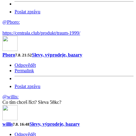
Poslat zprávu
@Pboro:
https://centrala.club/produkt/traum-1999/
Pboro
Slevy, výprodeje, bazary
7.8. 21:52
Odpovědět
Permalink
Poslat zprávu
@willis:
Co tím chceš říct? Sleva 58kc?
willis
Slevy, výprodeje, bazary
7.8. 16:48
Odpovědět