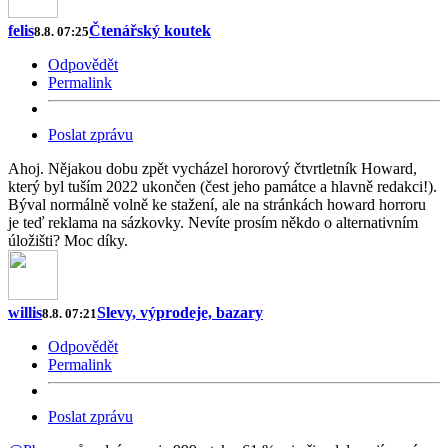
felis
Čtenářský koutek
8.8. 07:25
Odpovědět
Permalink
Poslat zprávu
Ahoj. Nějakou dobu zpět vycházel hororový čtvrtletník Howard,
který byl tuším 2022 ukončen (čest jeho památce a hlavně redakci!).
Býval normálně volně ke stažení, ale na stránkách howard horroru
je teď reklama na sázkovky. Nevíte prosím někdo o alternativním
úložišti? Moc díky.
willis
Slevy, výprodeje, bazary
8.8. 07:21
Odpovědět
Permalink
Poslat zprávu