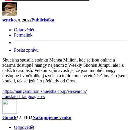
seneke
Publicistika
6.8. 20:55
Odpovědět
Permalink
Poslat zprávu
Shueisha spustila stránku Manga Million, kde se jsou online a
zdarma dostupné mangy nejenom z Weekly Shonen Jumpu, ale i z
dalších časopisů. Velkou zajímavostí je, že jsou mnohé mangy
dostupné i v několika jazycích a to dokonce včetně češtiny. Co jsem
koukal, tak se jedná o překlady od Crwe.
https://mangamillion.shueisha.co.jp/en/search?
translated_language=cs
Gmork
Nakupujeme venku
6.8. 14:15
Odpovědět