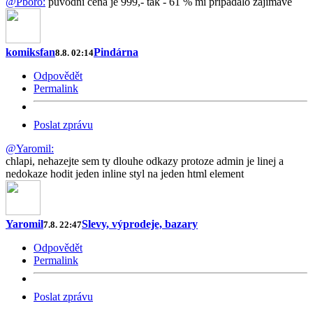
@Pboro:
původní cena je 999,- tak - 61 % mi připadalo zajímavé
komiksfan
Pindárna
8.8. 02:14
Odpovědět
Permalink
Poslat zprávu
@Yaromil:
chlapi, nehazejte sem ty dlouhe odkazy protoze admin je linej a
nedokaze hodit jeden inline styl na jeden html element
Yaromil
Slevy, výprodeje, bazary
7.8. 22:47
Odpovědět
Permalink
Poslat zprávu