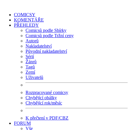
COMICSY
KOMENTÁŘE
PŘEHLEDY
Comicsů podle Sbírky
Comicsů podle Tržní ceny
Autorů
Nakladatelství
Původní nakladatelství
Sérií
Žánrů
Tagů
Zemí
Uživatelů
Rozpracované comicsy
Chybějící obálky
Chybějící rok/měsíc
K přečtení v PDF/CBZ
FORUM
Vše