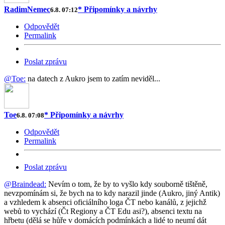
RadimNemec
* Připomínky a návrhy
6.8. 07:12
Odpovědět
Permalink
Poslat zprávu
@Toe:
na datech z Aukro jsem to zatím neviděl...
Toe
* Připomínky a návrhy
6.8. 07:08
Odpovědět
Permalink
Poslat zprávu
@Braindead:
Nevím o tom, že by to vyšlo kdy souborně tištěně,
nevzpomínám si, že bych na to kdy narazil jinde (Aukro, jiný Antik)
a vzhledem k absenci oficiálního loga ČT nebo kanálů, z jejichž
webů to vychází (Čt Regiony a ČT Edu asi?), absenci textu na
hřbetu (dělá se hůře v domácích podmínkách a lidé to neumí dát