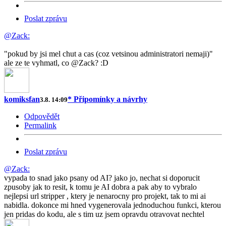
Poslat zprávu
@Zack:
"pokud by jsi mel chut a cas (coz vetsinou administratori nemaji)"
ale ze te vyhmatl, co @Zack? :D
komiksfan
* Připomínky a návrhy
3.8. 14:09
Odpovědět
Permalink
Poslat zprávu
@Zack:
vypada to snad jako psany od AI? jako jo, nechat si doporucit
zpusoby jak to resit, k tomu je AI dobra a pak aby to vybralo
nejlepsi url stripper , ktery je nenarocny pro projekt, tak to mi ai
nabidla. dokonce mi hned vygenerovala jednoduchou funkci, kterou
jen pridas do kodu, ale s tim uz jsem opravdu otravovat nechtel