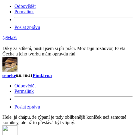
Odpovědět
Permalink
Poslat zprávu
@MaF:
Díky za sdílení, pustil jsem si při práci. Moc fajn rozhovor, Pavla
Čecha a jeho tvorbu mám opravdu rád.
seneke
Pindárna
8.8. 18:41
Odpovědět
Permalink
Poslat zprávu
Hele, já chápu, že rýpaní je tady oblíbenější koníček než samotné
komiksy, ale už to přestává být vtipný.