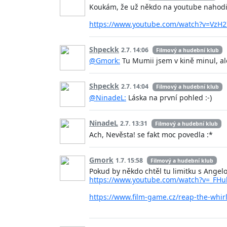
Koukám, že už někdo na youtube nahodil 
https://www.youtube.com/watch?v=Vz
Shpeckk
2.7. 14:06
Filmový a hudební klub
@Gmork:
Tu Mumii jsem v kině minul, a
Shpeckk
2.7. 14:04
Filmový a hudební klub
@NinadeL:
Láska na první pohled :-)
NinadeL
2.7. 13:31
Filmový a hudební klub
Ach, Nevěsta! se fakt moc povedla :*
Gmork
1.7. 15:58
Filmový a hudební klub
Pokud by někdo chtěl tu limitku s Angelo
https://www.youtube.com/watch?v=_FH
https://www.film-game.cz/reap-the-whirl