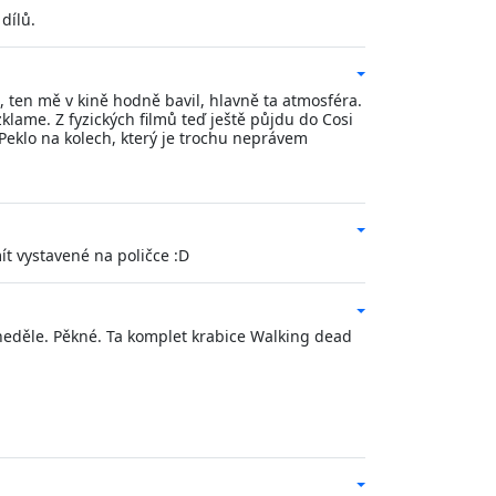
dílů.
m, ten mě v kině hodně bavil, hlavně ta atmosféra.
zklame. Z fyzických filmů teď ještě půjdu do Cosi
 Peklo na kolech, který je trochu neprávem
ít vystavené na poličce :D
i neděle. Pěkné. Ta komplet krabice Walking dead