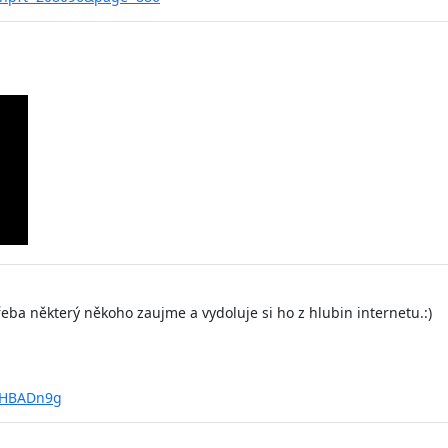
Třeba některý někoho zaujme a vydoluje si ho z hlubin internetu.:)
xHBADn9g