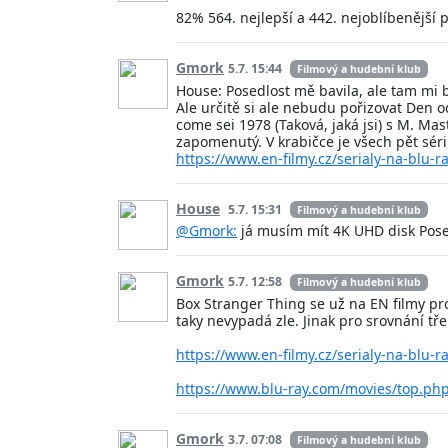
82% 564. nejlepší a 442. nejoblíbenější p
Gmork
5.7. 15:44
Filmový a hudební klub
House: Posedlost mě bavila, ale tam mi b
Ale určitě si ale nebudu pořizovat Den od
come sei 1978 (Taková, jaká jsi) s M. Ma
zapomenutý. V krabičce je všech pět sérií
https://www.en-filmy.cz/serialy-na-blu-r
House
5.7. 15:31
Filmový a hudební klub
@Gmork:
já musím mít 4K UHD disk Posedl
Gmork
5.7. 12:58
Filmový a hudební klub
Box Stranger Thing se už na EN filmy pro
taky nevypadá zle. Jinak pro srovnání tře
https://www.en-filmy.cz/serialy-na-blu-r
https://www.blu-ray.com/movies/top.ph
Gmork
3.7. 07:08
Filmový a hudební klub