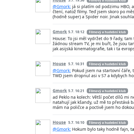
5.7. 19:36
Filmový a hudební klub
@Gmork:
já si platím od podzimu HBO, a
čtení, natož filmy. Teď jsem skoro po měs
(hodně super) a Spider noir. Jinak souh
Gmork
5.7. 18:12
Filmový a hudební klub
House: To jsi měl vydržet do 9 řady, tam
žádnou stream TV, je mi buřt, že jsou ta
jak asijská kinematografie, tak i ta evr
House
5.7. 16:31
Filmový a hudební klub
@Gmork:
Pokud jsem na startovní čáře, 
TWD jsem dropnul asi v S7 a kdybych ho 
Gmork
5.7. 16:21
Filmový a hudební klub
ad Peklo na kolech: Větší počet dílů mi n
natahují jak kšandy, už mě to přestává ba
mám na poličce a poctivě jsem ho dokouka
House
5.7. 16:10
Filmový a hudební klub
@Gmork:
Hokum bylo taky hodně fajn, ta