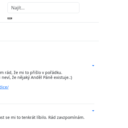
em rád, že mi to přišlo v pořádku.
eví, že nějaký Anděl Páně existuje.:)
dice/
ost se mi to tenkrát líbilo. Rád zavzpomínám.