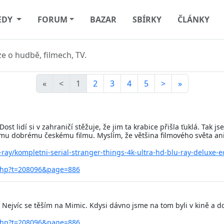
EDY
FORUM
BAZAR
SBÍRKY
ČLÁNKY
e o hudbě, filmech, TV.
«
<
1
2
3
4
5
>
»
st lidí si v zahraničí stěžuje, že jim ta krabice přišla ťuklá. Tak js
u dobrému českému filmu. Myslím, že většina filmového světa ani n
-ray/kompletni-serial-stranger-things-4k-ultra-hd-blu-ray-deluxe-e
.php?t=208096&page=886
x. Nejvíc se těším na Mimic. Kdysi dávno jsme na tom byli v kině a d
.php?t=208096&page=886