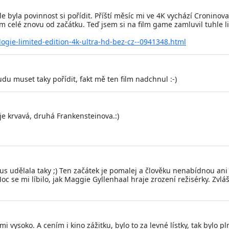
le byla povinnost si pořídit. Příští měsíc mi ve 4K vychází Cronino
m celé znovu od začátku. Teď jsem si na film game zamluvil tuhle li
ilogie-limited-edition-4k-ultra-hd-bez-cz--0941348.html
du muset taky pořídit, fakt mě ten film nadchnul :-)
je krvavá, druhá Frankensteinova.:)
s udělala taky ;) Ten začátek je pomalej a člověku nenabídnou ani 
Moc se mi líbilo, jak Maggie Gyllenhaal hraje zrození režisérky. Zvlášť
mi vysoko. A cením i kino zážitku, bylo to za levné lístky, tak bylo p