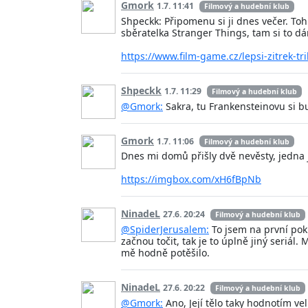
Gmork
1.7. 11:41
Filmový a hudební klub
Shpeckk: Připomenu si ji dnes večer. Toh
sběratelka Stranger Things, tam si to dá
https://www.film-game.cz/lepsi-zitrek-tr
Shpeckk
1.7. 11:29
Filmový a hudební klub
@Gmork:
Sakra, tu Frankensteinovu si bu
Gmork
1.7. 11:06
Filmový a hudební klub
Dnes mi domů přišly dvě nevěsty, jedna 
https://imgbox.com/xH6fBpNb
NinadeL
27.6. 20:24
Filmový a hudební klub
@SpiderJerusalem:
To jsem na první poku
začnou točit, tak je to úplně jiný seriál. 
mě hodně potěšilo.
NinadeL
27.6. 20:22
Filmový a hudební klub
@Gmork:
Ano, Její tělo taky hodnotím vel