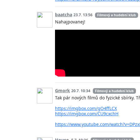
baatcha
23.7. 13:56
Filmový a hudební klub
Nahajpovanej!
Gmork
20.7. 10:34
Filmový a hudební klub
Tak pár nových filmů do fyzické sbírky. 
https://imgbox.com/gO4ffLCX
https://imgbox.com/CU9cxchH
https://www.youtube.com/watch?v=DPz
House