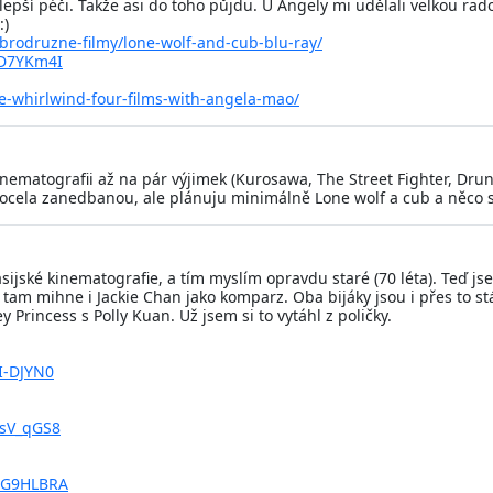
nejlepší péči. Takže asi do toho půjdu. U Angely mi udělali velkou 
:)
obrodruzne-filmy/lone-wolf-and-cub-blu-ray/
_D7YKm4I
e-whirlwind-four-films-with-angela-mao/
kinematografii až na pár výjimek (Kurosawa, The Street Fighter, D
ocela zanedbanou, ale plánuju minimálně Lone wolf a cub a něco s 
 asijské kinematografie, a tím myslím opravdu staré (70 léta). Teď
am mihne i Jackie Chan jako komparz. Oba bijáky jsou i přes to stá
Princess s Polly Kuan. Už jsem si to vytáhl z poličky.
I-DJYN0
UsV_qGS8
jG9HLBRA