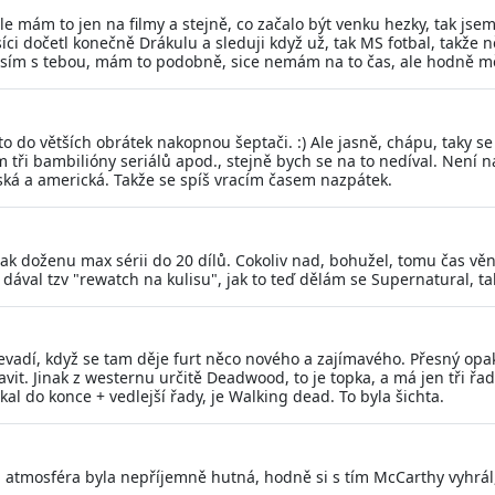
le mám to jen na filmy a stejně, co začalo být venku hezky, tak js
íci dočetl konečně Drákulu a sleduji když už, tak MS fotbal, takže ně
lasím s tebou, mám to podobně, sice nemám na to čas, ale hodně mě 
 to do větších obrátek nakopnou šeptači. :) Ale jasně, chápu, taky 
m tři bambilióny seriálů apod., stejně bych se na to nedíval. Není n
opská a americká. Takže se spíš vracím časem nazpátek.
tak doženu max sérii do 20 dílů. Cokoliv nad, bohužel, tomu čas vě
dával tzv "rewatch na kulisu", jak to teď dělám se Supernatural, t
evadí, když se tam děje furt něco nového a zajímavého. Přesný opak 
vit. Jinak z westernu určitě Deadwood, to je topka, a má jen tři řady
l do konce + vedlejší řady, je Walking dead. To byla šichta.
 atmosféra byla nepříjemně hutná, hodně si s tím McCarthy vyhrál,