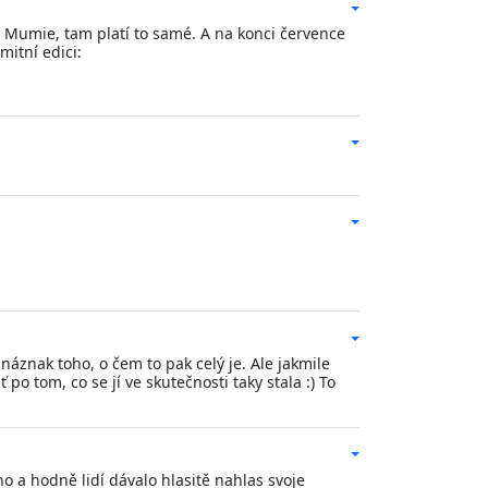
va Mumie, tam platí to samé. A na konci července
mitní edici:
náznak toho, o čem to pak celý je. Ale jakmile
 po tom, co se jí ve skutečnosti taky stala :) To
lno a hodně lidí dávalo hlasitě nahlas svoje