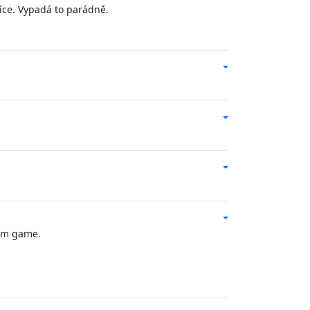
íce. Vypadá to parádně.
ilm game.