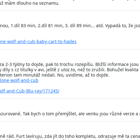
m, už mám dlouho na seznamu.
nou, 1.díl 83 min, 2.díl 81 min, 3. díl 89 min... atd. Vypadá to, že j
lone-wolf-and-cub-baby-cart-to-hades
 za 2-3 týdny to dojde, pak to trochu rozepíšu. Bližší informace jsou
y s cz titulky v avi, ještě z uloz.to, než to zrušili. Bohužel kvalit
erion tam minutáž nedali. No, uvidíme, až to dojde.
-lone-wolf-and-cub
olf-and-Cub-Blu-ray/171245/
enzurované. Tak bych o tom přemýšlel, ale venku jsou různé verze a 
 rád. Furt lavíruju, zda jít do toho kompletu, odrazuje mě ta cena