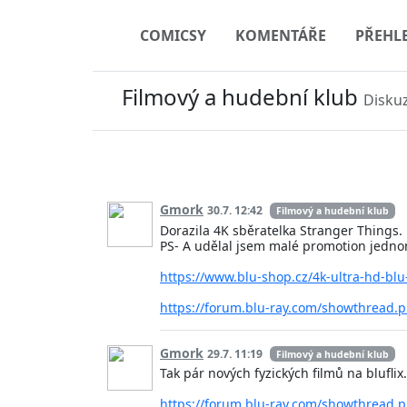
COMICSY
KOMENTÁŘE
PŘEHL
Filmový a hudební klub
Diskuz
Gmork
30.7. 12:42
Filmový a hudební klub
Dorazila 4K sběratelka Stranger Things. Do
PS- A udělal jsem malé promotion jednom
https://www.blu-shop.cz/4k-ultra-hd-blu
https://forum.blu-ray.com/showthread
Gmork
29.7. 11:19
Filmový a hudební klub
Tak pár nových fyzických filmů na blufli
https://forum.blu-ray.com/showthread