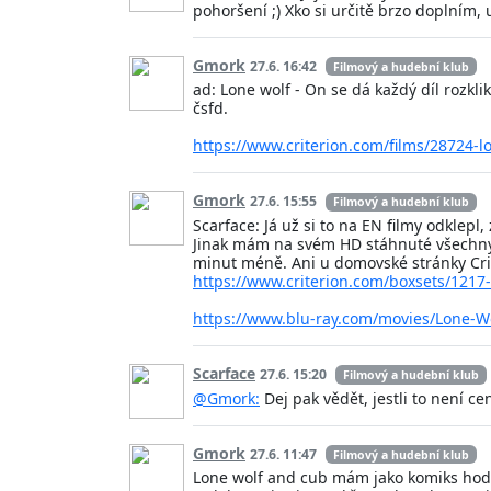
pohoršení ;) Xko si určitě brzo doplní
Gmork
27.6. 16:42
Filmový a hudební klub
ad: Lone wolf - On se dá každý díl rozklik
čsfd.
https://www.criterion.com/films/28724-
Gmork
27.6. 15:55
Filmový a hudební klub
Scarface: Já už si to na EN filmy odklepl,
Jinak mám na svém HD stáhnuté všechny díl
minut méně. Ani u domovské stránky Crit
https://www.criterion.com/boxsets/1217
https://www.blu-ray.com/movies/Lone-W
Scarface
27.6. 15:20
Filmový a hudební klub
@Gmork:
Dej pak vědět, jestli to není c
Gmork
27.6. 11:47
Filmový a hudební klub
Lone wolf and cub mám jako komiks hodně