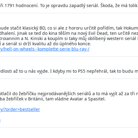
ři 1791 hodnocení. To je opravdu zapadlý seriál. Škoda, že má tolik 
ude stačit klasický BD, co si ale z hororu určitě pořídím, tak Hoku
halení. Jinak se teď do kina těším na nový Evil Dead, ten určitě ne
stroiannim a N. Kinski a koupím si taky můj oblíbený western seriál
 a seriál si drží kvalitu až do úplného konce.
ay/hell-on-wheels--komplette-serie-blu-ray-/
osti až to u nás vyjde. I kdyby mi to PS5 nepřehrál, tak to budu m
tlačil do žebříčku nejprodávanějších seriálů a to má vyjít až za tř
ba žebříček v Británii, tam vládne Avatar a Spasitel.
ay/?order=bestseller
p