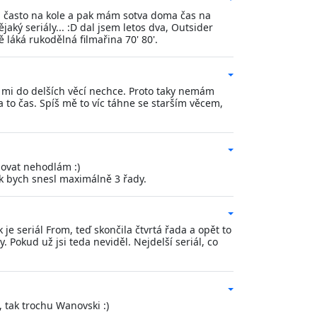
em často na kole a pak mám sotva doma čas na
jaký seriály... :D dal jsem letos dva, Outsider
láká rukodělná filmařina 70' 80'.
se mi do delších věcí nechce. Proto taky nemám
a to čas. Spíš mě to víc táhne se starším věcem,
novat nehodlám :)
ak bych snesl maximálně 3 řady.
je seriál From, teď skončila čtvrtá řada a opět to
. Pokud už jsi teda neviděl. Nejdelší seriál, co
 tak trochu Wanovski :)