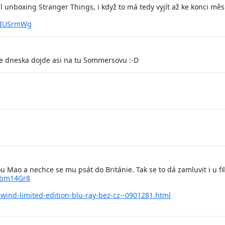
unboxing Stranger Things, i když to má tedy vyjít až ke konci měs
H2IUSrmWg
le dneska dojde asi na tu Sommersovu :-D
u Mao a nechce se mu psát do Británie. Tak se to dá zamluvit i u f
ubm14Gr8
wind-limited-edition-blu-ray-bez-cz--0901281.html