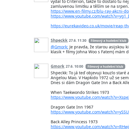
vydal to Criterion, takže to dostalo tu 
zamluvenou limitku a těším se na srpen.
https://www.en-filmy.cz/blu-ray-akcni-d
https://www.youtube.com/watch?v=yg1
https://eurekavideo.co.uk/movie/reap-th
Shpeckk
27.6. 11:30
Filmový a hudební klub
@Gmork:
Je pravda, že starou asijskou 
klasik + filmy Johna Woo s Fatem) mám d
Gmork
27.6. 10:00
Filmový a hudební klub
Shpeckk: To já teď objevuji kouzlo staré
Angelou Mao. V Hapkido 1972 už se sem t
Dnes si dám Dragon Gate Inn a Back Alley 
When Taekwondo Strikes 1973
https://www.youtube.com/watch?v=Xspe
Dragon Gate Inn 1967
https://www.youtube.com/watch?v=ySS
Back Alley Princess 1973
https://www.youtube.com/watch?v=RHw