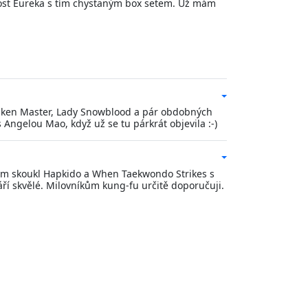
radost Eureka s tím chystaným box setem. Už mám
runken Master, Lady Snowblood a pár obdobných
Angelou Mao, když už se tu párkrát objevila :-)
 jsem skoukl Hapkido a When Taekwondo Strikes s
ří skvělé. Milovníkům kung-fu určitě doporučuji.