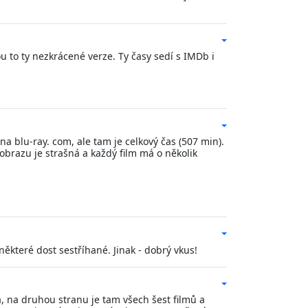
sou to ty nezkrácené verze. Ty časy sedí s IMDb i
 na blu-ray. com, ale tam je celkový čas (507 min).
a obrazu je strašná a každý film má o několik
některé dost sestříhané. Jinak - dobrý vkus!
, na druhou stranu je tam všech šest filmů a