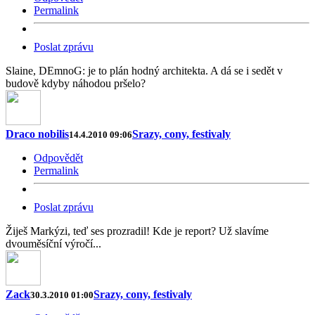
Permalink
Poslat zprávu
Slaine, DEmnoG: je to plán hodný architekta. A dá se i sedět v
budově kdyby náhodou pršelo?
Draco nobilis
Srazy, cony, festivaly
14.4.2010 09:06
Odpovědět
Permalink
Poslat zprávu
Žiješ Markýzi, teď ses prozradil! Kde je report? Už slavíme
dvouměsíční výročí...
Zack
Srazy, cony, festivaly
30.3.2010 01:00