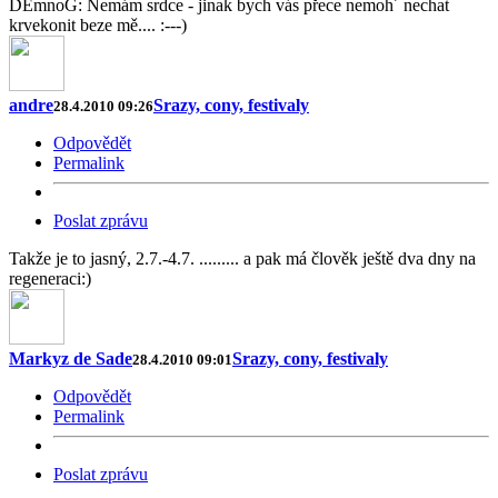
DEmnoG: Nemám srdce - jinak bych vás přece nemoh´ nechat
krvekonit beze mě.... :---)
andre
Srazy, cony, festivaly
28.4.2010 09:26
Odpovědět
Permalink
Poslat zprávu
Takže je to jasný, 2.7.-4.7. ......... a pak má člověk ještě dva dny na
regeneraci:)
Markyz de Sade
Srazy, cony, festivaly
28.4.2010 09:01
Odpovědět
Permalink
Poslat zprávu