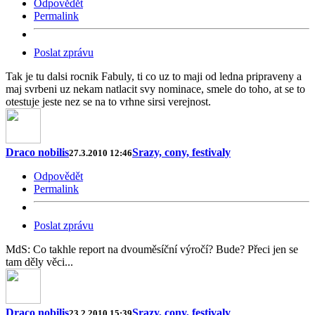
Odpovědět
Permalink
Poslat zprávu
Tak je tu dalsi rocnik Fabuly, ti co uz to maji od ledna pripraveny a
maj svrbeni uz nekam natlacit svy nominace, smele do toho, at se to
otestuje jeste nez se na to vrhne sirsi verejnost.
Draco nobilis
Srazy, cony, festivaly
27.3.2010 12:46
Odpovědět
Permalink
Poslat zprávu
MdS: Co takhle report na dvouměsíční výročí? Bude? Přeci jen se
tam děly věci...
Draco nobilis
Srazy, cony, festivaly
23.2.2010 15:39