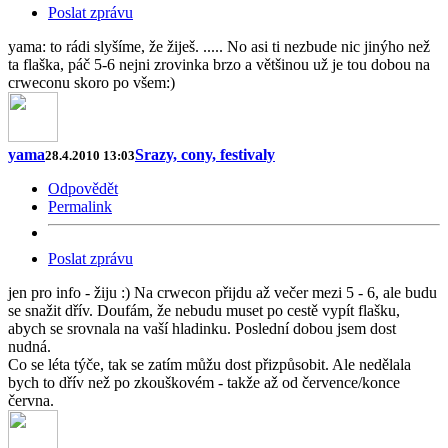
Poslat zprávu
yama: to rádi slyšíme, že žiješ. ..... No asi ti nezbude nic jinýho než
ta flaška, páč 5-6 nejni zrovinka brzo a většinou už je tou dobou na
crweconu skoro po všem:)
yama
Srazy, cony, festivaly
28.4.2010 13:03
Odpovědět
Permalink
Poslat zprávu
jen pro info - žiju :) Na crwecon přijdu až večer mezi 5 - 6, ale budu
se snažit dřív. Doufám, že nebudu muset po cestě vypít flašku,
abych se srovnala na vaší hladinku. Poslední dobou jsem dost
nudná.
Co se léta týče, tak se zatím můžu dost přizpůsobit. Ale nedělala
bych to dřív než po zkouškovém - takže až od července/konce
června.