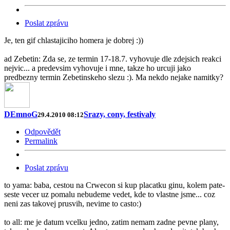
Poslat zprávu
Je, ten gif chlastajiciho homera je dobrej :))
ad Zebetin: Zda se, ze termin 17-18.7. vyhovuje dle zdejsich reakci
nejvic... a predevsim vyhovuje i mne, takze ho urcuji jako
predbezny termin Zebetinskeho slezu :). Ma nekdo nejake namitky?
DEmnoG
Srazy, cony, festivaly
29.4.2010 08:12
Odpovědět
Permalink
Poslat zprávu
to yama: baba, cestou na Crwecon si kup placatku ginu, kolem pate-
seste vecer uz pomalu nebudeme vedet, kde to vlastne jsme... coz
neni zas takovej prusvih, nevime to casto:)
to all: me je datum vcelku jedno, zatim nemam zadne pevne plany,