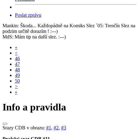
Poslat zprávu
Mankin: Škoda... Každopádně na Komiks Slez ´05: Trenčín Slez na
podzim určitě dorazím ! :---)
MdS: Mám tip na další slez. :---)
«
<
46
47
48
49
50
>
»
Info a pravidla
Srazy CDB v obrazu:
#1
,
#2
,
#3
Pražský sraz CDB #11