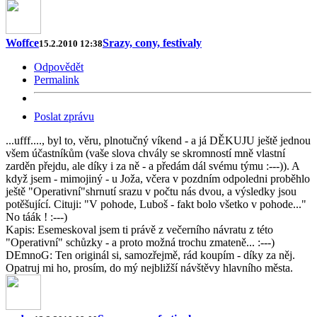
Woffce
Srazy, cony, festivaly
15.2.2010 12:38
Odpovědět
Permalink
Poslat zprávu
...ufff...., byl to, věru, plnotučný víkend - a já DĚKUJU ještě jednou
všem účastníkům (vaše slova chvály se skromností mně vlastní
zarděn přejdu, ale díky i za ně - a předám dál svému týmu :---)). A
když jsem - mimojiný - u Joža, včera v pozdním odpoledni proběhlo
ještě "Operativní"shrnutí srazu v počtu nás dvou, a výsledky jsou
potěšující. Cituji: "V pohode, Luboš - fakt bolo všetko v pohode..."
No táák ! :---)
Kapis: Esemeskoval jsem ti právě z večerního návratu z této
"Operativní" schůzky - a proto možná trochu zmateně... :---)
DEmnoG: Ten originál si, samozřejmě, rád koupím - díky za něj.
Opatruj mi ho, prosím, do mý nejbližší návštěvy hlavního města.