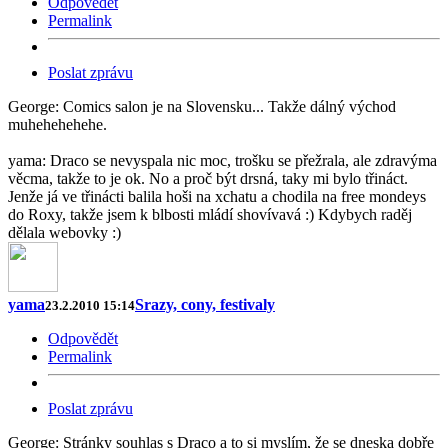
Odpovědět
Permalink
Poslat zprávu
George: Comics salon je na Slovensku... Takže dálný východ
muhehehehehe.
yama: Draco se nevyspala nic moc, trošku se přežrala, ale zdravýma
věcma, takže to je ok. No a proč být drsná, taky mi bylo třináct.
Jenže já ve třinácti balila hoši na xchatu a chodila na free mondeys
do Roxy, takže jsem k blbosti mládí shovívavá :) Kdybych raděj
dělala webovky :)
yama
Srazy, cony, festivaly
23.2.2010 15:14
Odpovědět
Permalink
Poslat zprávu
George: Stránky souhlas s Draco a to si myslím, že se dneska dobře