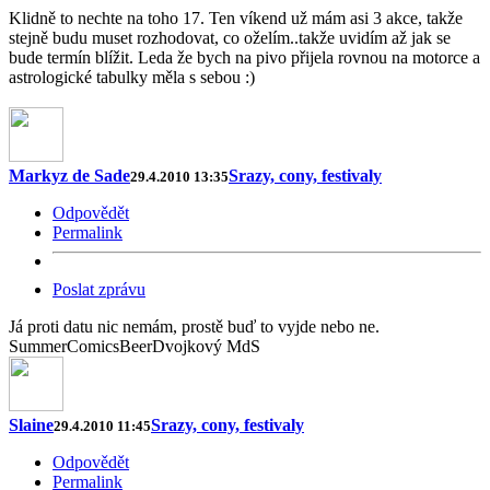
Klidně to nechte na toho 17. Ten víkend už mám asi 3 akce, takže
stejně budu muset rozhodovat, co oželím..takže uvidím až jak se
bude termín blížit. Leda že bych na pivo přijela rovnou na motorce a
astrologické tabulky měla s sebou :)
Markyz de Sade
Srazy, cony, festivaly
29.4.2010 13:35
Odpovědět
Permalink
Poslat zprávu
Já proti datu nic nemám, prostě buď to vyjde nebo ne.
SummerComicsBeerDvojkový MdS
Slaine
Srazy, cony, festivaly
29.4.2010 11:45
Odpovědět
Permalink