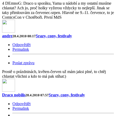
4 DEmnoG: Draco u sporáku, Yama u nádobí a my ostatní musíme
chlastat? Ach jo, proč holky vyžerou vždycky to nejlepší. Jinak se
taky přimlouvám za červenec-srpen. Hlavně ne 9.-11. července, to je
ComicsCon v Chotěboři. Pivní MdS
andre
Srazy, cony, festivaly
28.4.2010 08:17
Odpovědět
Permalink
Poslat zprávu
Prostě o prázdninách, květen-červen už mám jaksi plné, to chtěj
chlastat všichni a kdo to má pak stíhat:)
Draco nobilis
Srazy, cony, festivaly
28.4.2010 07:57
Odpovědět
Permalink