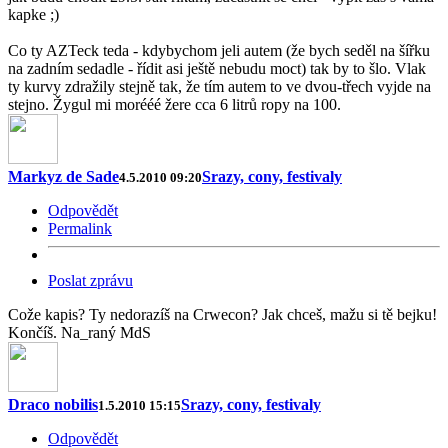
kapke ;)
Co ty AZTeck teda - kdybychom jeli autem (že bych seděl na šířku
na zadním sedadle - řídit asi ještě nebudu moct) tak by to šlo. Vlak
ty kurvy zdražily stejně tak, že tím autem to ve dvou-třech vyjde na
stejno. Žygul mi morééé žere cca 6 litrů ropy na 100.
Markyz de Sade
Srazy, cony, festivaly
4.5.2010 09:20
Odpovědět
Permalink
Poslat zprávu
Cože kapis? Ty nedorazíš na Crwecon? Jak chceš, mažu si tě bejku!
Končíš. Na_raný MdS
Draco nobilis
Srazy, cony, festivaly
1.5.2010 15:15
Odpovědět