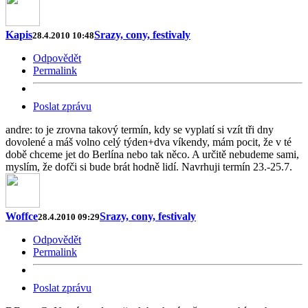
Kapis
Srazy, cony, festivaly
28.4.2010 10:48
Odpovědět
Permalink
Poslat zprávu
andre: to je zrovna takový termín, kdy se vyplatí si vzít tři dny
dovolené a máš volno celý týden+dva víkendy, mám pocit, že v té
době chceme jet do Berlína nebo tak něco. A určitě nebudeme sami,
myslím, že dofči si bude brát hodně lidí. Navrhuji termín 23.-25.7.
Woffce
Srazy, cony, festivaly
28.4.2010 09:29
Odpovědět
Permalink
Poslat zprávu