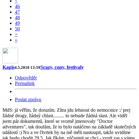
<
46
47
48
49
50
>
»
Kapis
Srazy, cony, festivaly
4.5.2010 13:59
Odpovědět
Permalink
Poslat zprávu
MdS: já věřím, že dorazím. Zítra jdu lehnout do nemocnice :/ prej
žádné drogy, žádný chlast......... to nebude žádná slast. Ale viděl
jsem pár dokumentů, které se svorně jmenovaly "Doctor
adventures", tak doufám, že to bylo natáčeno na základě skutečných
událostí :) No a ve čtvrtek by na mě měli nastoupit, takže uvidíme
jak budu chodit 29.5. Jak říkám, zúčastnit se chci - vypít zas s váma