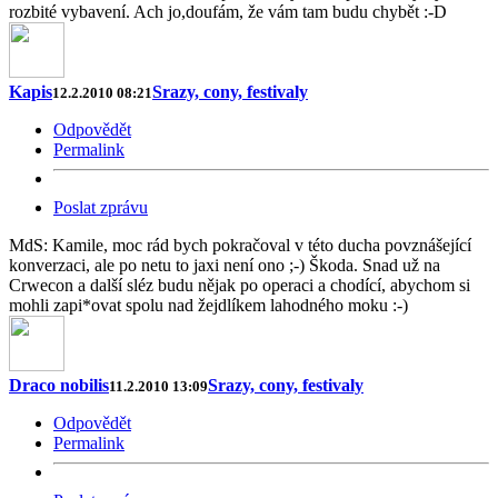
rozbité vybavení. Ach jo,doufám, že vám tam budu chybět :-D
Kapis
Srazy, cony, festivaly
12.2.2010 08:21
Odpovědět
Permalink
Poslat zprávu
MdS: Kamile, moc rád bych pokračoval v této ducha povznášející
konverzaci, ale po netu to jaxi není ono ;-) Škoda. Snad už na
Crwecon a další sléz budu nějak po operaci a chodící, abychom si
mohli zapi*ovat spolu nad žejdlíkem lahodného moku :-)
Draco nobilis
Srazy, cony, festivaly
11.2.2010 13:09
Odpovědět
Permalink