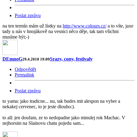
Poslat zprávu
na ten termín mám už lístky na
http://www.colours.cz/
a to víte, jaxe
tady u nás v hnojákově na vesnici něco děje, tak tam všichni
musíme být;-)
DEmnoG
Srazy, cony, festivaly
29.4.2010 19:09
Odpovědět
Permalink
Poslat zprávu
to yama: jako tradicne... nu, tak budes mit alespon na vyber a
nekakej cervenec, to je jeste dlouho:).
to all: jen doufam, ze to nedopadne jako minulej rok Machac. V
nejhorsim na Slainovu chatu pojedu sam...