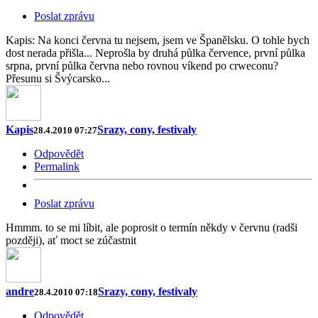
Poslat zprávu
Kapis: Na konci června tu nejsem, jsem ve Španělsku. O tohle bych
dost nerada přišla... Neprošla by druhá půlka července, první půlka
srpna, první půlka června nebo rovnou víkend po crweconu?
Přesunu si Švýcarsko...
Kapis
Srazy, cony, festivaly
28.4.2010 07:27
Odpovědět
Permalink
Poslat zprávu
Hmmm. to se mi líbit, ale poprosit o termín někdy v červnu (radši
později), ať moct se zúčastnit
andre
Srazy, cony, festivaly
28.4.2010 07:18
Odpovědět