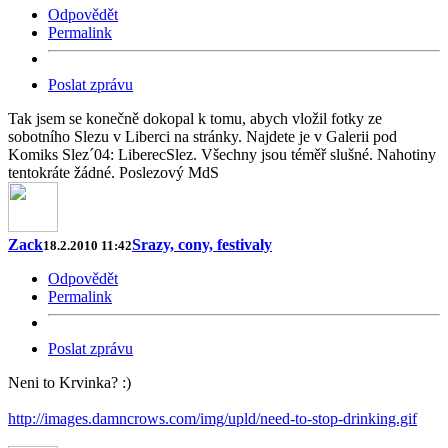
Odpovědět
Permalink
Poslat zprávu
Tak jsem se konečně dokopal k tomu, abych vložil fotky ze
sobotního Slezu v Liberci na stránky. Najdete je v Galerii pod
Komiks Slez´04: LiberecSlez. Všechny jsou téměř slušné. Nahotiny
tentokráte žádné. Poslezový MdS
Zack
Srazy, cony, festivaly
18.2.2010 11:42
Odpovědět
Permalink
Poslat zprávu
Neni to Krvinka? :)
http://images.damncrows.com/img/upld/need-to-stop-drinking.gif