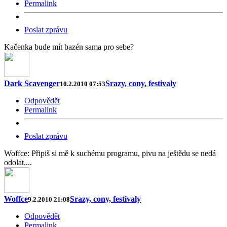
Permalink
Poslat zprávu
Kačenka bude mít bazén sama pro sebe?
Dark Scavenger
Srazy, cony, festivaly
10.2.2010 07:53
Odpovědět
Permalink
Poslat zprávu
Woffce: Připiš si mě k suchému programu, pivu na ještědu se nedá
odolat....
Woffce
Srazy, cony, festivaly
9.2.2010 21:08
Odpovědět
Permalink