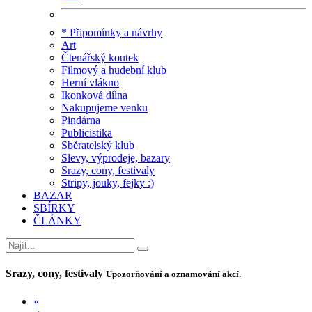
* Připomínky a návrhy
Art
Čtenářský koutek
Filmový a hudební klub
Herní vlákno
Ikonková dílna
Nakupujeme venku
Pindárna
Publicistika
Sběratelský klub
Slevy, výprodeje, bazary
Srazy, cony, festivaly
Stripy, jouky, fejky :)
BAZAR
SBÍRKY
ČLÁNKY
Srazy, cony, festivaly
Upozorňování a oznamování akcí.
«