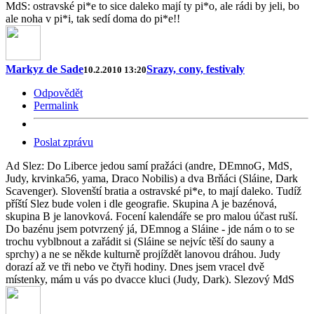
MdS: ostravské pi*e to sice daleko mají ty pi*o, ale rádi by jeli, bo
ale noha v pi*i, tak sedí doma do pi*e!!
Markyz de Sade
Srazy, cony, festivaly
10.2.2010 13:20
Odpovědět
Permalink
Poslat zprávu
Ad Slez: Do Liberce jedou samí pražáci (andre, DEmnoG, MdS,
Judy, krvinka56, yama, Draco Nobilis) a dva Brňáci (Sláine, Dark
Scavenger). Slovenští bratia a ostravské pi*e, to mají daleko. Tudíž
příští Slez bude volen i dle geografie. Skupina A je bazénová,
skupina B je lanovková. Focení kalendáře se pro malou účast ruší.
Do bazénu jsem potvrzený já, DEmnog a Sláine - jde nám o to se
trochu vyblbnout a zařádit si (Sláine se nejvíc těší do sauny a
sprchy) a ne se někde kulturně projíždět lanovou dráhou. Judy
dorazí až ve tři nebo ve čtyři hodiny. Dnes jsem vracel dvě
místenky, mám u vás po dvacce kluci (Judy, Dark). Slezový MdS