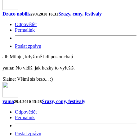
Draco nobilis
Srazy, cony, festivaly
29.4.2010 16:31
Odpovědět
Permalink
Poslat zprávu
all: Miluju, když mě lidi poslouchají.
yama: No vidíš, jak hezky to vyřešíš.
Slaine: Všiml sis brzo... :)
yama
Srazy, cony, festivaly
29.4.2010 15:28
Odpovědět
Permalink
Poslat zprávu