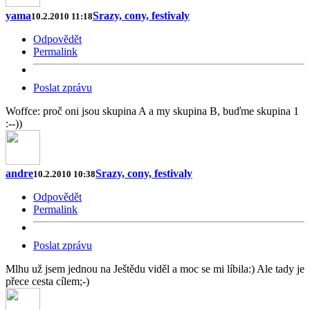
yama
Srazy, cony, festivaly
10.2.2010 11:18
Odpovědět
Permalink
Poslat zprávu
Woffce: proč oni jsou skupina A a my skupina B, buďme skupina 1
:--))
andre
Srazy, cony, festivaly
10.2.2010 10:38
Odpovědět
Permalink
Poslat zprávu
Mlhu už jsem jednou na Ještědu viděl a moc se mi líbila:) Ale tady je
přece cesta cílem;-)