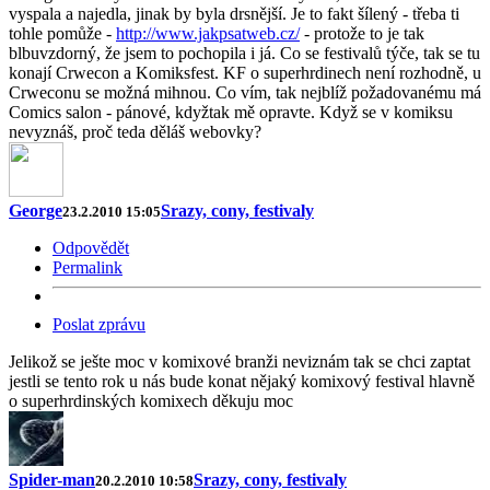
vyspala a najedla, jinak by byla drsnější. Je to fakt šílený - třeba ti
tohle pomůže -
http://www.jakpsatweb.cz/
- protože to je tak
blbuvzdorný, že jsem to pochopila i já. Co se festivalů týče, tak se tu
konají Crwecon a Komiksfest. KF o superhrdinech není rozhodně, u
Crweconu se možná mihnou. Co vím, tak nejblíž požadovanému má
Comics salon - pánové, kdyžtak mě opravte. Když se v komiksu
nevyznáš, proč teda děláš webovky?
George
Srazy, cony, festivaly
23.2.2010 15:05
Odpovědět
Permalink
Poslat zprávu
Jelikož se ješte moc v komixové branži neviznám tak se chci zaptat
jestli se tento rok u nás bude konat nějaký komixový festival hlavně
o superhrdinských komixech děkuju moc
Spider-man
Srazy, cony, festivaly
20.2.2010 10:58