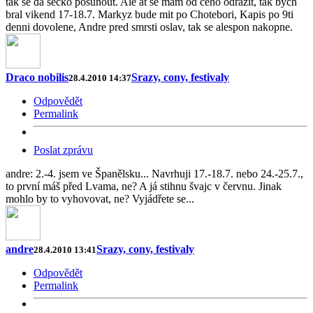
tak se da secko posunout. Ale at se mam od ceho odrazit, tak bych
bral vikend 17-18.7. Markyz bude mit po Chotebori, Kapis po 9ti
denni dovolene, Andre pred smrsti oslav, tak se alespon nakopne.
Draco nobilis
Srazy, cony, festivaly
28.4.2010 14:37
Odpovědět
Permalink
Poslat zprávu
andre: 2.-4. jsem ve Španělsku... Navrhuji 17.-18.7. nebo 24.-25.7.,
to první máš před Lvama, ne? A já stihnu švajc v červnu. Jinak
mohlo by to vyhovovat, ne? Vyjádřete se...
andre
Srazy, cony, festivaly
28.4.2010 13:41
Odpovědět
Permalink