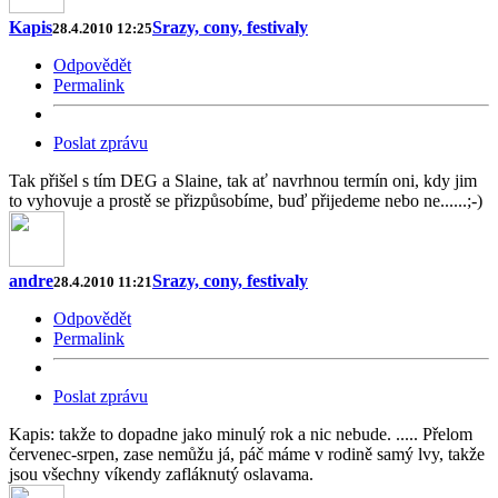
Kapis
Srazy, cony, festivaly
28.4.2010 12:25
Odpovědět
Permalink
Poslat zprávu
Tak přišel s tím DEG a Slaine, tak ať navrhnou termín oni, kdy jim
to vyhovuje a prostě se přizpůsobíme, buď přijedeme nebo ne......;-)
andre
Srazy, cony, festivaly
28.4.2010 11:21
Odpovědět
Permalink
Poslat zprávu
Kapis: takže to dopadne jako minulý rok a nic nebude. ..... Přelom
červenec-srpen, zase nemůžu já, páč máme v rodině samý lvy, takže
jsou všechny víkendy zafláknutý oslavama.