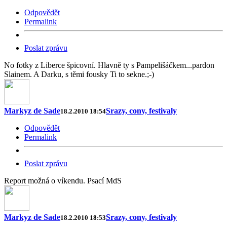
Odpovědět
Permalink
Poslat zprávu
No fotky z Liberce špicovní. Hlavně ty s Pampelišáčkem...pardon
Slainem. A Darku, s těmi fousky Ti to sekne.;-)
Markyz de Sade
Srazy, cony, festivaly
18.2.2010 18:54
Odpovědět
Permalink
Poslat zprávu
Report možná o víkendu. Psací MdS
Markyz de Sade
Srazy, cony, festivaly
18.2.2010 18:53