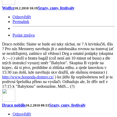
Woffce
Srazy, cony, festivaly
10.2.2010 10:19
Odpovědět
Permalink
Poslat zprávu
Draco nobilis: Slaine se bude asi taky ráchat, ne ? A krvinka56, třás
? Pro nás Messnery navrhuju jít z autobusáku rovnou na tramvaj (ať
se nezdržujem), zatímco už vědoucí Deg a ostatní potápky (skupina
A :---) ) uloží u bratra bagáž (což není ani 10 minut od busu) a dle
mých instrukcí vyrazej směr "Babylon". Skupina B vyjede na
kopec, dá si pivo, prohlídne si zblízka mlhu, a sjede lanovkou v
15:30 zas dolů, kde navrhuju sice dražší, ale slušnou restauraci (
http://www.hospoda-domov.cz/
) ku jídlu líp uzpůsobenou než je ta
podivná špeluňka přímo na vysílači. Odhaduju ale, že dřív než v
17:15 k "Babylonu" nedorazíme, MdS... (?)
Draco nobilis
Srazy, cony, festivaly
10.2.2010 09:53
Odpovědět