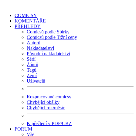
COMICSY
KOMENTÁŘE
PŘEHLEDY
Comicsů podle Sbírky
Comicsů podle Tržní ceny
Autorů
Nakladatelství
Původní nakladatelství
Sérií
Žánrů
Tagů
Zemí
Uživatelů
Rozpracované comicsy
Chybějící obálky
Chybějící rok/měsíc
K přečtení v PDF/CBZ
FORUM
Vše