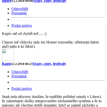
andre
Srazy, cony, festivaly
12.2.2010 09:00
Odpovědět
Permalink
Poslat zprávu
Kapis: mě už chybíš teď..... :)
Chjooo mě vždycky tady ten Homer rozesměje, některejm lidem
stačí málo k ke štěstí:)
Kapis
Srazy, cony, festivaly
12.2.2010 08:23
Odpovědět
Permalink
Poslat zprávu
Jinak teda slézcrew doufám, že naděláte pořádné ostudy v Liberci,
že zalarmujete složky integrovaného záchrannéího systému a že to
nakonec ale všechno dobře dopadne, když se zaplatí záchytky a