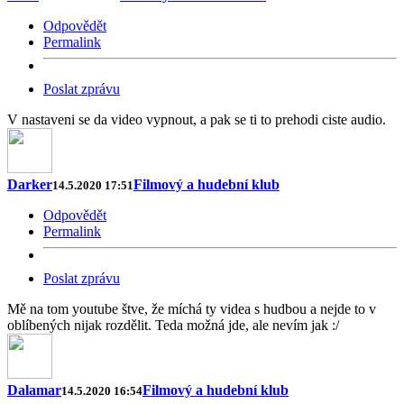
Odpovědět
Permalink
Poslat zprávu
V nastaveni se da video vypnout, a pak se ti to prehodi ciste audio.
Darker
Filmový a hudební klub
14.5.2020 17:51
Odpovědět
Permalink
Poslat zprávu
Mě na tom youtube štve, že míchá ty videa s hudbou a nejde to v
oblíbených nijak rozdělit. Teda možná jde, ale nevím jak :/
Dalamar
Filmový a hudební klub
14.5.2020 16:54