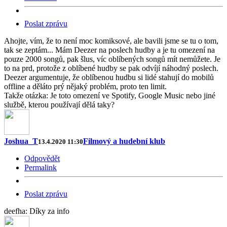
Poslat zprávu
Ahojte, vím, že to není moc komiksové, ale bavili jsme se tu o tom,
tak se zeptám... Mám Deezer na poslech hudby a je tu omezení na
pouze 2000 songů, pak šlus, víc oblíbených songů mít nemůžete. Je
to na prd, protože z oblíbené hudby se pak odvíjí náhodný poslech.
Deezer argumentuje, že oblíbenou hudbu si lidé stahují do mobilů
offline a děláto prý nějaký problém, proto ten limit.
Takže otázka: Je toto omezení ve Spotify, Google Music nebo jiné
službě, kterou používají dělá taky?
Joshua_T
Filmový a hudební klub
13.4.2020 11:30
Odpovědět
Permalink
Poslat zprávu
deefha: Díky za info