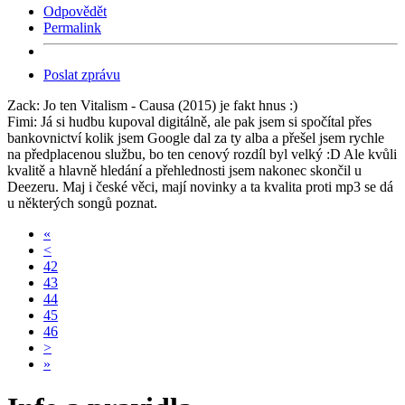
Odpovědět
Permalink
Poslat zprávu
Zack: Jo ten Vitalism - Causa (2015) je fakt hnus :)
Fimi: Já si hudbu kupoval digitálně, ale pak jsem si spočítal přes
bankovnictví kolik jsem Google dal za ty alba a přešel jsem rychle
na předplacenou službu, bo ten cenový rozdíl byl velký :D Ale kvůli
kvalitě a hlavně hledání a přehlednosti jsem nakonec skončil u
Deezeru. Maj i české věci, mají novinky a ta kvalita proti mp3 se dá
u některých songů poznat.
«
<
42
43
44
45
46
>
»