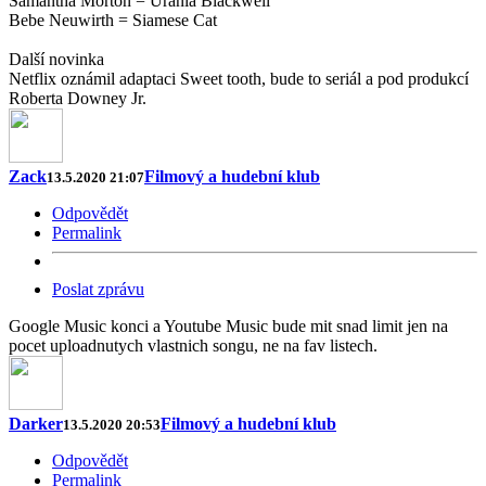
Samantha Morton = Urania Blackwell
Bebe Neuwirth = Siamese Cat
Další novinka
Netflix oznámil adaptaci Sweet tooth, bude to seriál a pod produkcí
Roberta Downey Jr.
Zack
Filmový a hudební klub
13.5.2020 21:07
Odpovědět
Permalink
Poslat zprávu
Google Music konci a Youtube Music bude mit snad limit jen na
pocet uploadnutych vlastnich songu, ne na fav listech.
Darker
Filmový a hudební klub
13.5.2020 20:53
Odpovědět
Permalink