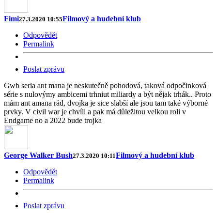
Fimi
Filmový a hudební klub
27.3.2020 10:55
Odpovědět
Permalink
Poslat zprávu
Gwb seria ant mana je neskutečně pohodová, taková odpočinková
série s nulovýmy ambicemi trhniut miliardy a být nějak trhák.. Proto
mám ant amana rád, dvojka je sice slabší ale jsou tam také výborné
prvky. V civil war je chvíli a pak má důležitou velkou roli v
Endgame no a 2022 bude trojka
George Walker Bush
Filmový a hudební klub
27.3.2020 10:11
Odpovědět
Permalink
Poslat zprávu