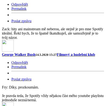
Odpovědět
Permalink
Poslat zprávu
Zack: hity ani mainstream mě neberou, ale stejně je pro mne Spotify
ideální. Řekl bych, že to špatně škatulkuješ, ale samozřejmě je to
tvůj názor.
George Walker Bush
Filmový a hudební klub
14.5.2020 15:27
Odpovědět
Permalink
Poslat zprávu
Fry: Díky, prozkoumám.
Je pravda teda, že Spotify vždy nějakou část mého youtube playlistu
jednoduše nezná/nemá.