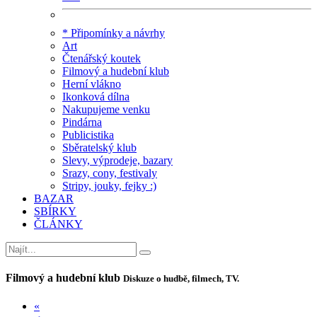
* Připomínky a návrhy
Art
Čtenářský koutek
Filmový a hudební klub
Herní vlákno
Ikonková dílna
Nakupujeme venku
Pindárna
Publicistika
Sběratelský klub
Slevy, výprodeje, bazary
Srazy, cony, festivaly
Stripy, jouky, fejky :)
BAZAR
SBÍRKY
ČLÁNKY
Filmový a hudební klub
Diskuze o hudbě, filmech, TV.
«