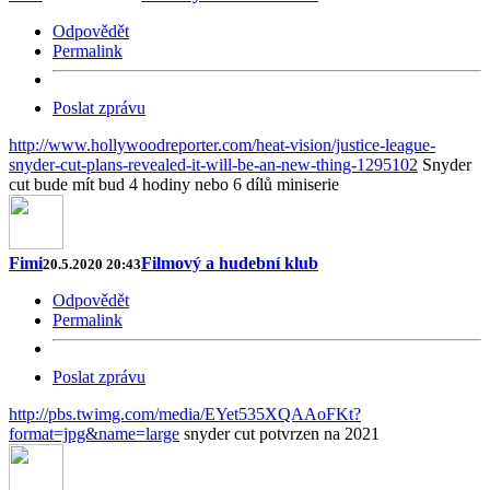
Odpovědět
Permalink
Poslat zprávu
http://www.hollywoodreporter.com/heat-vision/justice-league-
snyder-cut-plans-revealed-it-will-be-an-new-thing-1295102
Snyder
cut bude mít bud 4 hodiny nebo 6 dílů miniserie
Fimi
Filmový a hudební klub
20.5.2020 20:43
Odpovědět
Permalink
Poslat zprávu
http://pbs.twimg.com/media/EYet535XQAAoFKt?
format=jpg&name=large
snyder cut potvrzen na 2021