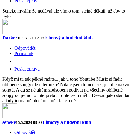
Poslat zprávu
Seneke myslím že nedával ale vím o tom, stejně děkuji, už aby to
bylo
Darker
Filmový a hudební klub
18.5.2020 12:17
Odpovědět
Permalink
Poslat zprávu
Když mi tu tak pěkně radíte... jak u toho Youtube Music si řadit
oblíbené songy dle interpreta? Nikde jsem to nenašel, jen dle názvu
songů. A dá se nějakým způsobem podívat na všechny oblíbené
songy od jednoho interpreta? Tohle jsem měl u Deezru jako standart
a tady to marně hledám a nějak né a né.
seneke
Filmový a hudební klub
15.5.2020 09:38
Odpovědět