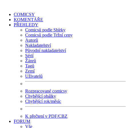
COMICSY
KOMENTÁŘE
PŘEHLEDY
Comicsů podle Sbírky
Comicsů podle Tržní ceny
Autorů
Nakladatelství
Původní nakladatelství
Sérií
Žánrů
Tagů
Zemí
Uživatelů
Rozpracované comicsy
Chybějící obálky
Chybějící rok/měsíc
K přečtení v PDF/CBZ
FORUM
Vše