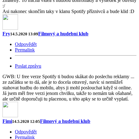
zmatený. To míchá videa s hudbou dohromady a výsledek je otřesný
:/
Asi nakonec skončím taky v klanu Spotify příznivců a bude klid :D
Fry
Filmový a hudební klub
14.5.2020 13:09
Odpovědět
Permalink
Poslat zprávu
GWB: U free verze Spotify ti budou skákat do poslechu reklamy ...
ze začátku se to dá, ale je to docela otravný, navíc si nemůžeš
stahovat hudbu do mobilu, abys ji mohl poslouchat když si online.
Já jsem měl free verzi jenom chvilku, takže to nemám tak ošahané,
ale určitě doporučuji tu placenou, u této apky se to určitě vyplatí.
Fimi
Filmový a hudební klub
14.5.2020 12:05
Odpovědět
Permalink