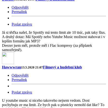
Odpovědět
Permalink
Poslat zprávu
Já si těďka našel, že Spotify má tento limit ale 10 tisíc, pak taky šlus.
A druhý dotaz: Má Spotify nebo Yutube Music možnost stahovat i v
lepším formátu jak MP3?
Deezer jsem měl, protože měl i Flac kompresy (za příplatek
samozřejmě).
Hawwwran
Filmový a hudební klub
13.5.2020 21:07
Odpovědět
Permalink
Poslat zprávu
U youtube music si niceho takoveho nejsem vedom. Dost
pochybuju ze ma limit. Ze bych pak u pisnicky nemohl dat like? To