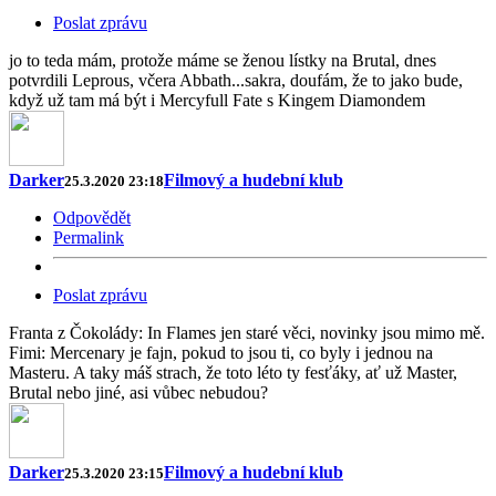
Poslat zprávu
jo to teda mám, protože máme se ženou lístky na Brutal, dnes
potvrdili Leprous, včera Abbath...sakra, doufám, že to jako bude,
když už tam má být i Mercyfull Fate s Kingem Diamondem
Darker
Filmový a hudební klub
25.3.2020 23:18
Odpovědět
Permalink
Poslat zprávu
Franta z Čokolády: In Flames jen staré věci, novinky jsou mimo mě.
Fimi: Mercenary je fajn, pokud to jsou ti, co byly i jednou na
Masteru. A taky máš strach, že toto léto ty fesťáky, ať už Master,
Brutal nebo jiné, asi vůbec nebudou?
Darker
Filmový a hudební klub
25.3.2020 23:15