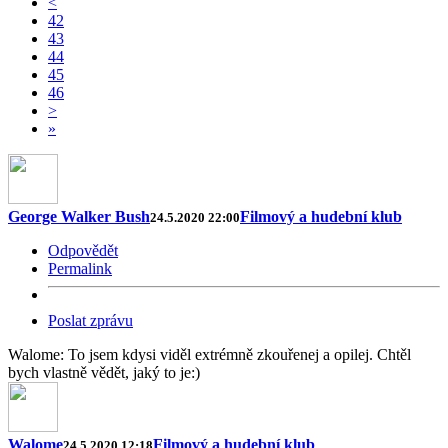
<
42
43
44
45
46
>
»
George Walker Bush
Filmový a hudební klub
24.5.2020 22:00
Odpovědět
Permalink
Poslat zprávu
Walome: To jsem kdysi viděl extrémně zkouřenej a opilej. Chtěl
bych vlastně vědět, jaký to je:)
Walome
Filmový a hudební klub
24.5.2020 12:18