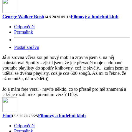
George Walker Bush
Filmový a hudební klub
14.5.2020 09:18
Odpovědět
Permalink
Poslat zprávu
Já si zrovna včera koupil nový mobil a zrovna jsem si na něj
nainstaloval Spotify - zjistil jsem, že jde převádět moje nadupané
youtube playlisty do spotify knihovny, což je skvělý... zatím jsem to
udělal se dvěma playlisty, což je cca 600 songů. Až mi to řekne, že
už nemůžu, dám vědět:))
Jo a mám free verzi - nevíte někdo, co to přesně pro mě znamená a
jaký je rozdíl mezi premium verzí? Díky.
Fimi
Filmový a hudební klub
13.5.2020 23:25
Odpovědět
Permalink