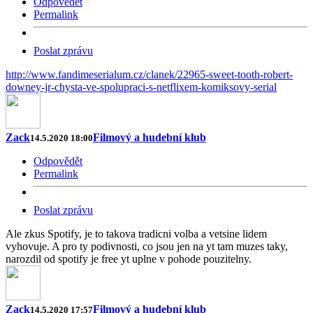
Odpovědět
Permalink
Poslat zprávu
http://www.fandimeserialum.cz/clanek/22965-sweet-tooth-robert-
downey-jr-chysta-ve-spolupraci-s-netflixem-komiksovy-serial
Zack
Filmový a hudební klub
14.5.2020 18:00
Odpovědět
Permalink
Poslat zprávu
Ale zkus Spotify, je to takova tradicni volba a vetsine lidem
vyhovuje. A pro ty podivnosti, co jsou jen na yt tam muzes taky,
narozdil od spotify je free yt uplne v pohode pouzitelny.
Zack
Filmový a hudební klub
14.5.2020 17:57