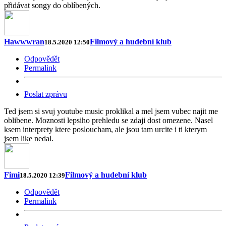
přidávat songy do oblíbených.
Hawwwran
Filmový a hudební klub
18.5.2020 12:50
Odpovědět
Permalink
Poslat zprávu
Ted jsem si svuj youtube music proklikal a mel jsem vubec najit me
oblibene. Moznosti lepsiho prehledu se zdaji dost omezene. Nasel
ksem interprety ktere posloucham, ale jsou tam urcite i ti kterym
jsem like nedal.
Fimi
Filmový a hudební klub
18.5.2020 12:39
Odpovědět
Permalink