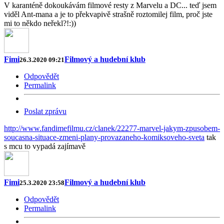
V karanténě dokoukávám filmové resty z Marvelu a DC... teď jsem
viděl Ant-mana a je to překvapivě strašně roztomilej film, proč jste
mi to někdo neřekl?!:))
Fimi
Filmový a hudební klub
26.3.2020 09:21
Odpovědět
Permalink
Poslat zprávu
http://www.fandimefilmu.cz/clanek/22277-marvel-jakym-zpusobem-
soucasna-situace-zmeni-plany-provazaneho-komiksoveho-sveta
tak
s mcu to vypadá zajímavě
Fimi
Filmový a hudební klub
25.3.2020 23:58
Odpovědět
Permalink