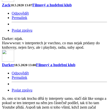
Zack
Filmový a hudební klub
18.5.2020 13:07
Odpovědět
Permalink
Poslat zprávu
Darker: nijak.
Hawwwran: v interpretech je vsechno, co mas nejak pridany do
knihovny, nejen favy, ale i playlisty, radia, suby apod.
Darker
Filmový a hudební klub
18.5.2020 13:00
Odpovědět
Permalink
Poslat zprávu
Jo, ono si to tak trochu dělá ty interprety samo, stačí dát like songu a
pokud se ten interpret na něm jen částečně podílel, tak ti ho tam
Youtube přidá. Aspoň tak jsem si toho všiml, když jsem začal