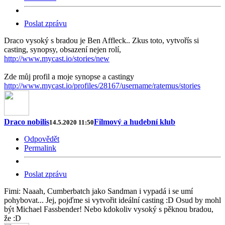
Poslat zprávu
Draco vysoký s bradou je Ben Affleck.. Zkus toto, vytvořís si
casting, synopsy, obsazení nejen rolí,
http://www.mycast.io/stories/new
Zde můj profil a moje synopse a castingy
http://www.mycast.io/profiles/28167/username/ratemus/stories
Draco nobilis
Filmový a hudební klub
14.5.2020 11:50
Odpovědět
Permalink
Poslat zprávu
Fimi: Naaah, Cumberbatch jako Sandman i vypadá i se umí
pohybovat... Jej, pojďme si vytvořit ideální casting :D Osud by mohl
být Michael Fassbender! Nebo kdokoliv vysoký s pěknou bradou,
že :D