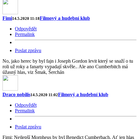
Fimi
Filmový a hudební klub
14.5.2020 11:18
Odpovědět
Permalink
Poslat zprávu
No, jako herec by byl fajn i Joseph Gordon levit který se snaží o tu
roli už roky a fanarty vypadají skvěle.. Ale ano Cumberbitch má
úžasný hlas, viz Šmak, Šerchán
Draco nobilis
Filmový a hudební klub
14.5.2020 11:02
Odpovědět
Permalink
Poslat zprávu
Fimi: Nejlepší Morpheus by byl Benedict Cumberbach. Ať jen hlas