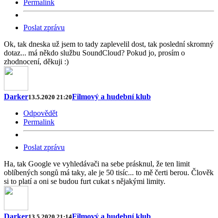
Permalink
Poslat zprávu
Ok, tak dneska už jsem to tady zaplevelil dost, tak poslední skromný
dotaz... má někdo službu SoundCloud? Pokud jo, prosím o
zhodnocení, děkuji :)
Darker
Filmový a hudební klub
13.5.2020 21:20
Odpovědět
Permalink
Poslat zprávu
Ha, tak Google ve vyhledávači na sebe prásknul, že ten limit
oblíbených songů má taky, ale je 50 tisíc... to mě čerti berou. Člověk
si to platí a oni se budou furt cukat s nějakými limity.
Darker
Filmový a hudební klub
13.5.2020 21:14