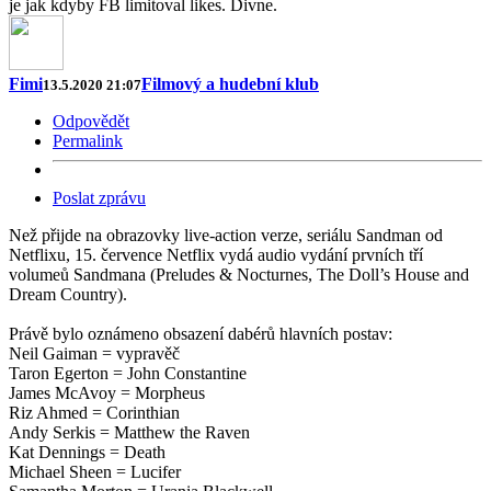
je jak kdyby FB limitoval likes. Divne.
Fimi
Filmový a hudební klub
13.5.2020 21:07
Odpovědět
Permalink
Poslat zprávu
Než přijde na obrazovky live-action verze, seriálu Sandman od
Netflixu, 15. července Netflix vydá audio vydání prvních tří
volumeů Sandmana (Preludes & Nocturnes, The Doll’s House and
Dream Country).
Právě bylo oznámeno obsazení dabérů hlavních postav:
Neil Gaiman = vypravěč
Taron Egerton = John Constantine
James McAvoy = Morpheus
Riz Ahmed = Corinthian
Andy Serkis = Matthew the Raven
Kat Dennings = Death
Michael Sheen = Lucifer