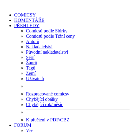
COMICSY
KOMENTÁŘE
PŘEHLEDY
Comicsů podle Sbírky
Comicsů podle Tržní ceny
Autorů
Nakladatelství
Původní nakladatelství
Sérií
Žánrů
Tagů
Zemí
Uživatelů
Rozpracované comicsy
Chybějící obálky
Chybějící rok/měsíc
K přečtení v PDF/CBZ
FORUM
Vše