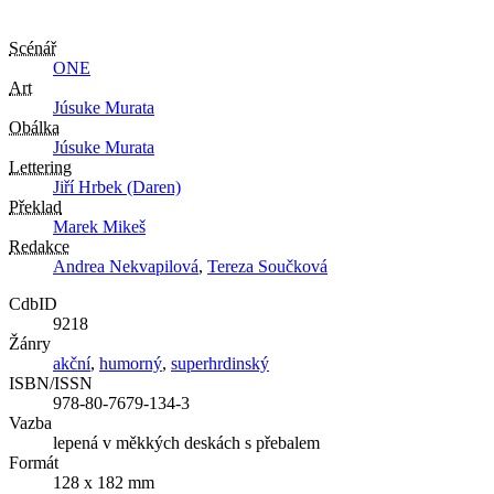
Scénář
ONE
Art
Júsuke Murata
Obálka
Júsuke Murata
Lettering
Jiří Hrbek (Daren)
Překlad
Marek Mikeš
Redakce
Andrea Nekvapilová
,
Tereza Součková
CdbID
9218
Žánry
akční
,
humorný
,
superhrdinský
ISBN/ISSN
978-80-7679-134-3
Vazba
lepená v měkkých deskách s přebalem
Formát
128 x 182 mm