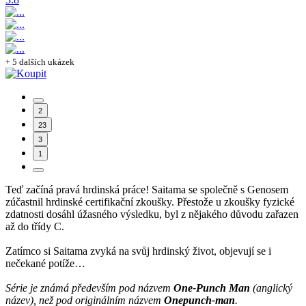
+ 5 dalších ukázek
2
23
3
1
Teď začíná pravá hrdinská práce! Saitama se společně s Genosem
zúčastnil hrdinské certifikační zkoušky. Přestože u zkoušky fyzické
zdatnosti dosáhl úžasného výsledku, byl z nějakého důvodu zařazen
až do třídy C.
Zatímco si Saitama zvyká na svůj hrdinský život, objevují se i
nečekané potíže…
Série je známá především pod názvem
One-Punch Man
(anglický
název), než pod originálním názvem
Onepunch-man
.