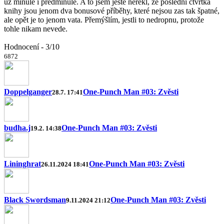
už minule i předminule. A to jsem ještě neřekl, že poslední čtvrtka
knihy jsou jenom dva bonusové příběhy, které nejsou zas tak špatné,
ale opět je to jenom vata. Přemýšlím, jestli to nedropnu, protože
tohle nikam nevede.
Hodnocení - 3/10
6
8
7
2
Doppelganger
One-Punch Man #03: Zvěsti
28.7. 17:41
budha.j
One-Punch Man #03: Zvěsti
19.2. 14:38
Lininghrat
One-Punch Man #03: Zvěsti
26.11.2024 18:41
Black Swordsman
One-Punch Man #03: Zvěsti
9.11.2024 21:12