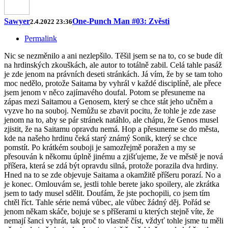
Sawyer
One-Punch Man #03: Zvěsti
2.4.2022 23:36
Permalink
Nic se nezměnilo a ani nezlepšilo. Těšil jsem se na to, co se bude dít
na hrdinských zkouškách, ale autor to totálně zabil. Celá tahle pasáž
je zde jenom na právních deseti stránkách. Já vím, že by se tam toho
moc nedělo, protože Saitama by vyhrál v každé disciplíně, ale přece
jsem jenom v něco zajímavého doufal. Potom se přesuneme na
zápas mezi Saitamou a Genosem, který se chce stát jeho učněm a
vyzve ho na souboj. Nemůžu se zbavit pocitu, že tohle je zde zase
jenom na to, aby se pár stránek natáhlo, ale chápu, že Genos musel
zjistit, že na Saitamu opravdu nemá. Hop a přesuneme se do města,
kde na našeho hrdinu čeká starý známý Sonik, který se chce
pomstít. Po krátkém souboji je samozřejmě poražen a my se
přesouván k někomu úplně jinému a zjišťujeme, že ve městě je nová
příšera, která se zdá být opravdu silná, protože porazila dva hrdiny.
Hned na to se zde objevuje Saitama a okamžitě příšeru porazí. No a
je konec. Omlouvám se, jestli tohle berete jako spoilery, ale zkrátka
jsem to tady musel sdělit. Doufám, že jste pochopili, co jsem tím
chtěl říct. Tahle série nemá vůbec, ale vůbec žádný děj. Pořád se
jenom někam skáče, bojuje se s příšerami u kterých stejně víte, že
nemají šanci vyhrát, tak proč to vlastně číst, vždyť tohle jsme tu měli