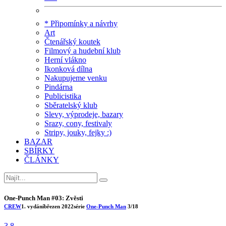
* Připomínky a návrhy
Art
Čtenářský koutek
Filmový a hudební klub
Herní vlákno
Ikonková dílna
Nakupujeme venku
Pindárna
Publicistika
Sběratelský klub
Slevy, výprodeje, bazary
Srazy, cony, festivaly
Stripy, jouky, fejky :)
BAZAR
SBÍRKY
ČLÁNKY
One-Punch Man #03: Zvěsti
CREW
1. vydání
březen 2022
série
One-Punch Man
3/18
3.8