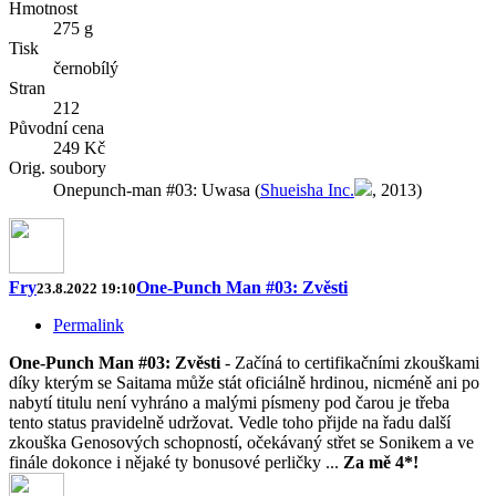
Hmotnost
275 g
Tisk
černobílý
Stran
212
Původní cena
249 Kč
Orig. soubory
Onepunch-man #03: Uwasa (
Shueisha Inc.
, 2013)
Fry
One-Punch Man #03: Zvěsti
23.8.2022 19:10
Permalink
One-Punch Man #03: Zvěsti
- Začíná to certifikačními zkouškami
díky kterým se Saitama může stát oficiálně hrdinou, nicméně ani po
nabytí titulu není vyhráno a malými písmeny pod čarou je třeba
tento status pravidelně udržovat. Vedle toho přijde na řadu další
zkouška Genosových schopností, očekávaný střet se Sonikem a ve
finále dokonce i nějaké ty bonusové perličky ...
Za mě 4*!