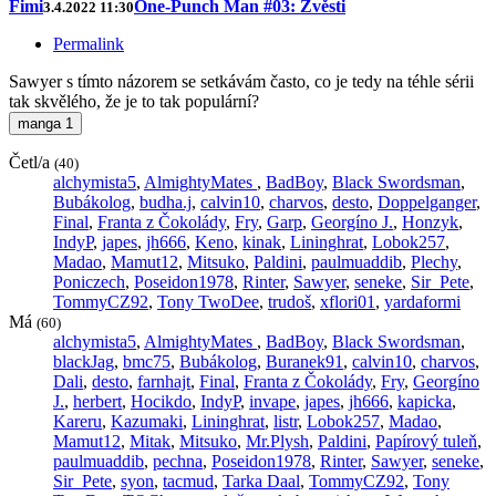
Fimi
One-Punch Man #03: Zvěsti
3.4.2022 11:30
Permalink
Sawyer s tímto názorem se setkávám často, co je tedy na téhle sérii
tak skvělého, že je to tak populární?
manga
1
Četl/a
(40)
alchymista5
,
AlmightyMates
,
BadBoy
,
Black Swordsman
,
Bubákolog
,
budha.j
,
calvin10
,
charvos
,
desto
,
Doppelganger
,
Final
,
Franta z Čokolády
,
Fry
,
Garp
,
Georgíno J.
,
Honzyk
,
IndyP
,
japes
,
jh666
,
Keno
,
kinak
,
Lininghrat
,
Lobok257
,
Madao
,
Mamut12
,
Mitsuko
,
Paldini
,
paulmuaddib
,
Plechy
,
Poniczech
,
Poseidon1978
,
Rinter
,
Sawyer
,
seneke
,
Sir_Pete
,
TommyCZ92
,
Tony TwoDee
,
trudoš
,
xflori01
,
yardaformi
Má
(60)
alchymista5
,
AlmightyMates
,
BadBoy
,
Black Swordsman
,
blackJag
,
bmc75
,
Bubákolog
,
Buranek91
,
calvin10
,
charvos
,
Dali
,
desto
,
farnhajt
,
Final
,
Franta z Čokolády
,
Fry
,
Georgíno
J.
,
herbert
,
Hocikdo
,
IndyP
,
invape
,
japes
,
jh666
,
kapicka
,
Kareru
,
Kazumaki
,
Lininghrat
,
listr
,
Lobok257
,
Madao
,
Mamut12
,
Mitak
,
Mitsuko
,
Mr.Plysh
,
Paldini
,
Papírový tuleň
,
paulmuaddib
,
pechna
,
Poseidon1978
,
Rinter
,
Sawyer
,
seneke
,
Sir_Pete
,
syon
,
tacmud
,
Tarka Daal
,
TommyCZ92
,
Tony