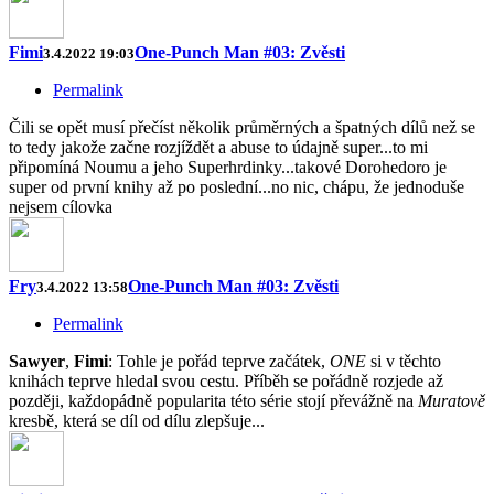
Fimi
One-Punch Man #03: Zvěsti
3.4.2022 19:03
Permalink
Čili se opět musí přečíst několik průměrných a špatných dílů než se
to tedy jakože začne rozjíždět a abuse to údajně super...to mi
připomíná Noumu a jeho Superhrdinky...takové Dorohedoro je
super od první knihy až po poslední...no nic, chápu, že jednoduše
nejsem cílovka
Fry
One-Punch Man #03: Zvěsti
3.4.2022 13:58
Permalink
Sawyer
,
Fimi
: Tohle je pořád teprve začátek,
ONE
si v těchto
knihách teprve hledal svou cestu. Příběh se pořádně rozjede až
později, každopádně popularita této série stojí převážně na
Muratově
kresbě, která se díl od dílu zlepšuje...