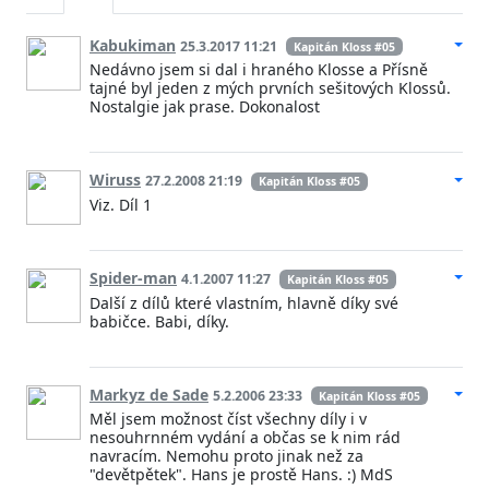
Kabukiman
25.3.2017 11:21
Kapitán Kloss #05
Nedávno jsem si dal i hraného Klosse a Přísně
tajné byl jeden z mých prvních sešitových Klossů.
Nostalgie jak prase. Dokonalost
Wiruss
27.2.2008 21:19
Kapitán Kloss #05
Viz. Díl 1
Spider-man
4.1.2007 11:27
Kapitán Kloss #05
Další z dílů které vlastním, hlavně díky své
babičce. Babi, díky.
Markyz de Sade
5.2.2006 23:33
Kapitán Kloss #05
Měl jsem možnost číst všechny díly i v
nesouhrnném vydání a občas se k nim rád
navracím. Nemohu proto jinak než za
"devětpětek". Hans je prostě Hans. :) MdS