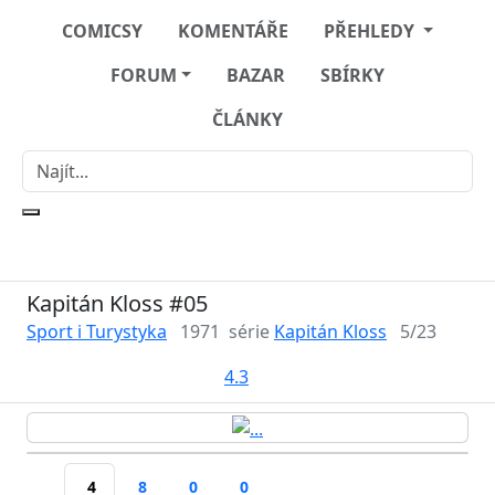
COMICSY
KOMENTÁŘE
PŘEHLEDY
FORUM
BAZAR
SBÍRKY
ČLÁNKY
Kapitán Kloss #05
Sport i Turystyka
1971
série
Kapitán Kloss
5/23
4.3
4
8
0
0