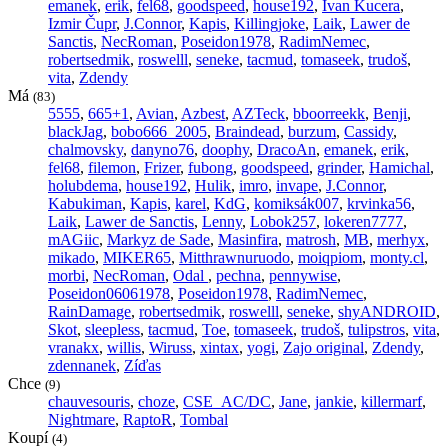
emanek
,
erik
,
fel68
,
goodspeed
,
house192
,
Ivan Kucera
,
Izmir Čupr
,
J.Connor
,
Kapis
,
Killingjoke
,
Laik
,
Lawer de
Sanctis
,
NecRoman
,
Poseidon1978
,
RadimNemec
,
robertsedmik
,
roswelll
,
seneke
,
tacmud
,
tomaseek
,
trudoš
,
vita
,
Zdendy
Má
(83)
5555
,
665+1
,
Avian
,
Azbest
,
AZTeck
,
bboorreekk
,
Benji
,
blackJag
,
bobo666_2005
,
Braindead
,
burzum
,
Cassidy
,
chalmovsky
,
danyno76
,
doophy
,
DracoAn
,
emanek
,
erik
,
fel68
,
filemon
,
Frizer
,
fubong
,
goodspeed
,
grinder
,
Hamichal
,
holubdema
,
house192
,
Hulik
,
imro
,
invape
,
J.Connor
,
Kabukiman
,
Kapis
,
karel
,
KdG
,
komiksák007
,
krvinka56
,
Laik
,
Lawer de Sanctis
,
Lenny
,
Lobok257
,
lokeren7777
,
mAGiic
,
Markyz de Sade
,
Masinfira
,
matrosh
,
MB
,
merhyx
,
mikado
,
MIKER65
,
Mitthrawnuruodo
,
moiqpiom
,
monty.cl
,
morbi
,
NecRoman
,
Odal
,
pechna
,
pennywise
,
Poseidon06061978
,
Poseidon1978
,
RadimNemec
,
RainDamage
,
robertsedmik
,
roswelll
,
seneke
,
shyANDROID
,
Skot
,
sleepless
,
tacmud
,
Toe
,
tomaseek
,
trudoš
,
tulipstros
,
vita
,
vranakx
,
willis
,
Wiruss
,
xintax
,
yogi
,
Zajo original
,
Zdendy
,
zdennanek
,
Zíďas
Chce
(9)
chauvesouris
,
choze
,
CSE_AC/DC
,
Jane
,
jankie
,
killermarf
,
Nightmare
,
RaptoR
,
Tombal
Koupí
(4)