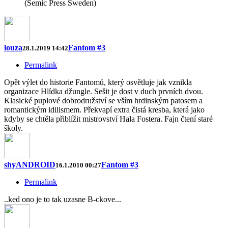
(Semic Press Sweden)
louza
Fantom #3
28.1.2019 14:42
Permalink
Opět výlet do historie Fantomů, který osvětluje jak vznikla
organizace Hlídka džungle. Sešit je dost v duch prvních dvou.
Klasické puplové dobrodružství se vším hrdinským patosem a
romantickým idilismem. Překvapí extra čistá kresba, která jako
kdyby se chtěla přiblížit mistrovství Hala Fostera. Fajn čtení staré
školy.
shyANDROID
Fantom #3
16.1.2010 00:27
Permalink
..ked ono je to tak uzasne B-ckove...