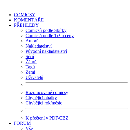
COMICSY
KOMENTÁŘE
PŘEHLEDY
Comicsů podle Sbírky
Comicsů podle Tržní ceny
Autorů
Nakladatelství
Původní nakladatelství
Sérií
Žánrů
Tagů
Zemí
Uživatelů
Rozpracované comicsy
Chybějící obálky
Chybějící rok/měsíc
K přečtení v PDF/CBZ
FORUM
Vše