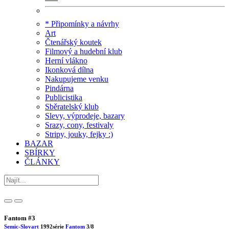
* Připomínky a návrhy
Art
Čtenářský koutek
Filmový a hudební klub
Herní vlákno
Ikonková dílna
Nakupujeme venku
Pindárna
Publicistika
Sběratelský klub
Slevy, výprodeje, bazary
Srazy, cony, festivaly
Stripy, jouky, fejky :)
BAZAR
SBÍRKY
ČLÁNKY
Fantom #3
Semic-Slovart
1992
série
Fantom
3/8