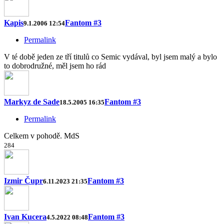
Kapis
Fantom #3
9.1.2006 12:54
Permalink
V té době jeden ze tří titulů co Semic vydával, byl jsem malý a bylo
to dobrodružné, měl jsem ho rád
Markyz de Sade
Fantom #3
18.5.2005 16:35
Permalink
Celkem v pohodě. MdS
2
8
4
Izmir Čupr
Fantom #3
6.11.2023 21:35
Ivan Kucera
Fantom #3
4.5.2022 08:48