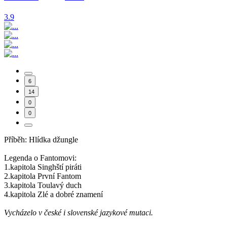
3.9
6
14
0
0
Příběh: Hlídka džungle
Legenda o Fantomovi:
1.kapitola Singhští piráti
2.kapitola První Fantom
3.kapitola Toulavý duch
4.kapitola Zlé a dobré znamení
Vycházelo v české i slovenské jazykové mutaci.