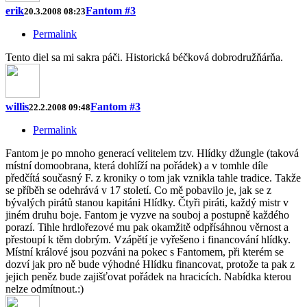
erik
Fantom #3
20.3.2008 08:23
Permalink
Tento diel sa mi sakra páči. Historická béčková dobrodružňárňa.
willis
Fantom #3
22.2.2008 09:48
Permalink
Fantom je po mnoho generací velitelem tzv. Hlídky džungle (taková
místní domoobrana, která dohlíží na pořádek) a v tomhle díle
předčítá současný F. z kroniky o tom jak vznikla tahle tradice. Takže
se příběh se odehrává v 17 století. Co mě pobavilo je, jak se z
bývalých pirátů stanou kapitáni Hlídky. Čtyři piráti, každý mistr v
jiném druhu boje. Fantom je vyzve na souboj a postupně každého
porazí. Tihle hrdlořezové mu pak okamžitě odpřísáhnou věrnost a
přestoupí k těm dobrým. Vzápětí je vyřešeno i financování hlídky.
Místní králové jsou pozváni na pokec s Fantomem, při kterém se
dozví jak pro ně bude výhodné Hlídku financovat, protože ta pak z
jejich peněz bude zajišťovat pořádek na hracicích. Nabídka kterou
nelze odmítnout.:)