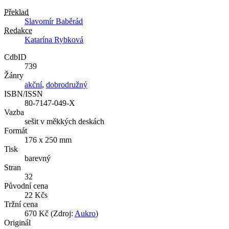
Překlad
Slavomír Baběrád
Redakce
Katarína Rybková
CdbID
739
Žánry
akční
,
dobrodružný
ISBN/ISSN
80-7147-049-X
Vazba
sešit v měkkých deskách
Formát
176 x 250 mm
Tisk
barevný
Stran
32
Původní cena
22 Kčs
Tržní cena
670 Kč (Zdroj:
Aukro
)
Originál