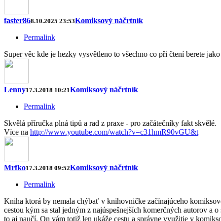
faster86
Komiksový náčrtník
8.10.2025 23:53
Permalink
Super věc kde je hezky vysvětleno to všechno co při čtení berete jak
Lenny
Komiksový náčrtník
17.3.2018 10:21
Permalink
Skvělá příručka plná tipů a rad z praxe - pro začátečníky fakt skvělé.
Více na
http://www.youtube.com/watch?v=c31hmR90vGU&t
Mrfko
Komiksový náčrtník
17.3.2018 09:52
Permalink
Kniha ktorá by nemala chýbať v knihovničke začínajúceho komiksového 
cestou kým sa stal jedným z najúspešnejších komerčných autorov a o skú
to aj naučí. On vám totiž len ukáže cestu a správne využitie v komik