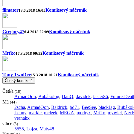
filmator
Komiksový náčrtník
13.6.2018 16:05
Gregory47
Komiksový náčrtník
6.4.2018 22:09
Mrfko
Komiksový náčrtník
17.3.2018 09:52
Tony TwoDee
Komiksový náčrtník
15.3.2018 16:21
Český komiks
1
Četl/a
(18)
ArmadOon
,
Bubákolog
,
DanQ
,
davidek
,
faster86
,
Future-Deat
Má
(44)
2scha
,
ArmadOon
,
Baldrick
,
bd71
,
BeeSee
,
blackJag
,
Bubákol
Lenny
,
markic
,
mcleek
,
MEGA
,
merhyx
,
Mrfko
,
mywiel
,
Nec
vranakx
Chce
(3)
5555
,
Lojza
,
Maty48