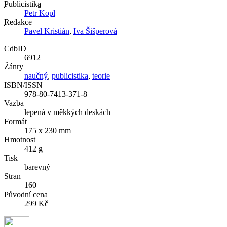
Publicistika
Petr Kopl
Redakce
Pavel Kristián
,
Iva Šišperová
CdbID
6912
Žánry
naučný
,
publicistika
,
teorie
ISBN/ISSN
978-80-7413-371-8
Vazba
lepená v měkkých deskách
Formát
175 x 230 mm
Hmotnost
412 g
Tisk
barevný
Stran
160
Původní cena
299 Kč