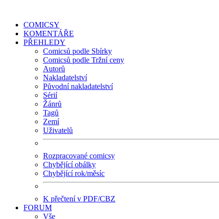
COMICSY
KOMENTÁŘE
PŘEHLEDY
Comicsů podle Sbírky
Comicsů podle Tržní ceny
Autorů
Nakladatelství
Původní nakladatelství
Sérií
Žánrů
Tagů
Zemí
Uživatelů
Rozpracované comicsy
Chybějící obálky
Chybějící rok/měsíc
K přečtení v PDF/CBZ
FORUM
Vše