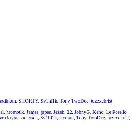
agikkun
,
SHORTY
,
Sv1hl1k
,
Tony TwoDee
,
tuzexchrist
al
,
hromotlk
,
James
,
japes
,
Ježek_22
,
JohnyG
,
Keno
,
Le Porello
,
ara.kryta
,
suchosch
,
Sv1hl1k
,
tacmud
,
Tony TwoDee
,
tuzexchrist
,