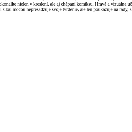
dokonalíte nielen v kreslení, ale aj chápaní komiksu. Hravá a vizuálna 
si silou mocou nepresadzuje svoje tvrdenie, ale len poukazuje na rady, sk