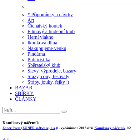
* Připomínky a návrhy
Art
Čtenářský koutek
Filmový a hudební klub
Herní vlákno
Ikonková dílna
Nakupujeme venku
Pindárna
Publicistika
Sběratelský klub
Slevy, výprodeje, bazary
Srazy, cony, festivaly
Stripy, jouky, fejky :)
BAZAR
SBÍRKY
ČLÁNKY
Komiksový náčrtník
Zoner Press (ZONER software, a.s.)
1. vydání
únor 2018
série
Komiksový náčrtník
1/2
4.4