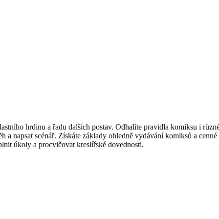
astního hrdinu a řadu dalších postav. Odhalíte pravidla komiksu i různé 
íběh a napsat scénář. Získáte základy ohledně vydávání komiksů a cenné 
lnit úkoly a procvičovat kreslířské dovednosti.