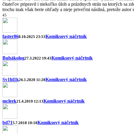
čitateľov pripravil i niekoľko úloh a prázdnych strán na ktorých sa z
trochu inak však berie ohľady a nieje priveľmi násilná, pretože autor 
4
5
faster86
Komiksový náčrtník
8.10.2025 23:53
Bubákolog
Komiksový náčrtník
27.3.2022 19:43
Sv1hl1k
Komiksový náčrtník
26.1.2020 11:28
mcleek
Komiksový náčrtník
21.4.2019 12:13
bd71
Komiksový náčrtník
5.7.2018 10:18