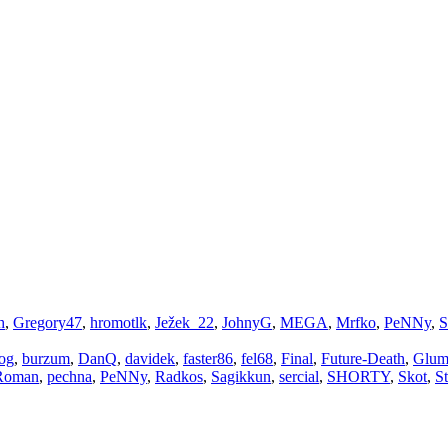
h
,
Gregory47
,
hromotlk
,
Ježek_22
,
JohnyG
,
MEGA
,
Mrfko
,
PeNNy
,
S
og
,
burzum
,
DanQ
,
davidek
,
faster86
,
fel68
,
Final
,
Future-Death
,
Glum
Roman
,
pechna
,
PeNNy
,
Radkos
,
Sagikkun
,
sercial
,
SHORTY
,
Skot
,
St