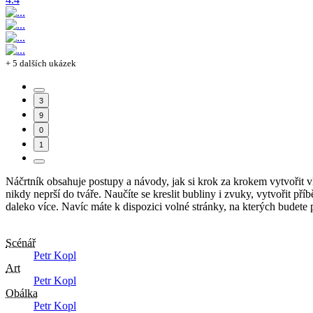
+ 5 dalších ukázek
3
9
0
1
Náčrtník obsahuje postupy a návody, jak si krok za krokem vytvořit vl
nikdy neprší do tváře. Naučíte se kreslit bubliny i zvuky, vytvořit př
daleko více. Navíc máte k dispozici volné stránky, na kterých budete p
Scénář
Petr Kopl
Art
Petr Kopl
Obálka
Petr Kopl