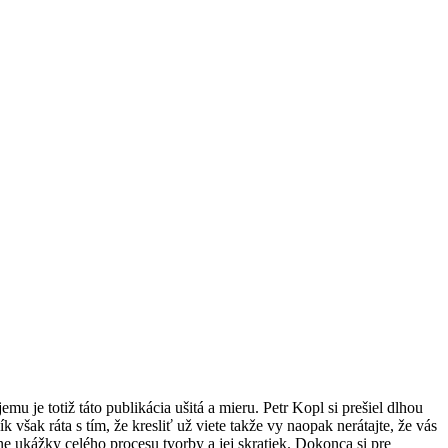
je totiž táto publikácia ušitá a mieru. Petr Kopl si prešiel dlhou
však ráta s tím, že kresliť už viete takže vy naopak nerátajte, že vás
ne ukážky celého procesu tvorby a jej skratiek. Dokonca si pre