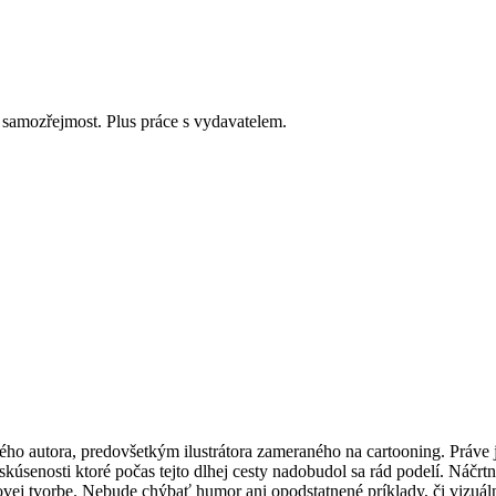
o samozřejmost. Plus práce s vydavatelem.
autora, predovšetkým ilustrátora zameraného na cartooning. Práve jemu 
senosti ktoré počas tejto dlhej cesty nadobudol sa rád podelí. Náčrtník 
sovej tvorbe. Nebude chýbať humor ani opodstatnené príklady, či vizuál