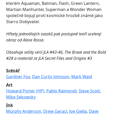
kterém Aquaman, Batman, Flash, Green Lantern,
Martian Manhunter, Superman a Wonder Woman
společně bojují proti kosmické hrozbě známé jako
Starro Dobyvatel.
Hřbety jednotlivých svazků pak postupně tvoří ucelený
obraz od Alexe Rosse.
Obsahuje sešity sérií JLA #43-46, The Brave and the Bold
#28 a materiál ze JLA Secret Files and Origins #3
Scénář
Gardner Fox
,
Dan Curtis Johnson
,
Mark Waid
Art
Howard Porter (HP)
,
Pablo Raimondi
,
Steve Scott
,
Mike Sekowsky
Ink
Murphy Anderson
,
Drew Geraci
,
Joe Giella
,
Dave