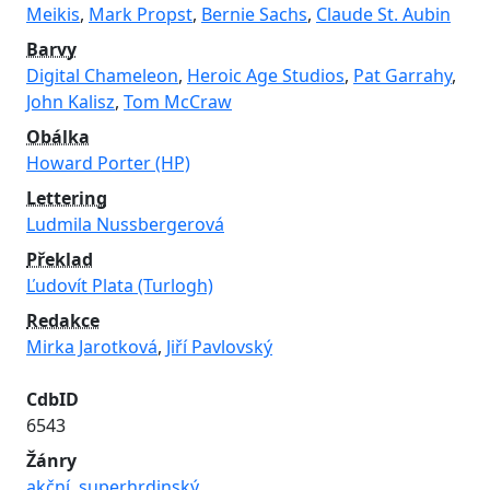
Meikis
,
Mark Propst
,
Bernie Sachs
,
Claude St. Aubin
Barvy
Digital Chameleon
,
Heroic Age Studios
,
Pat Garrahy
,
John Kalisz
,
Tom McCraw
Obálka
Howard Porter (HP)
Lettering
Ludmila Nussbergerová
Překlad
Ľudovít Plata (Turlogh)
Redakce
Mirka Jarotková
,
Jiří Pavlovský
CdbID
6543
Žánry
akční
,
superhrdinský