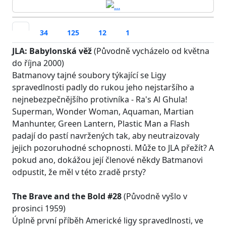
34
125
12
1
JLA: Babylonská věž
(Původně vycházelo od května
do října 2000)
Batmanovy tajné soubory týkající se Ligy
spravedlnosti padly do rukou jeho nejstaršího a
nejnebezpečnějšího protivníka - Ra's Al Ghula!
Superman, Wonder Woman, Aquaman, Martian
Manhunter, Green Lantern, Plastic Man a Flash
padají do pastí navržených tak, aby neutraizovaly
jejich pozoruhodné schopnosti. Může to JLA přežít? A
pokud ano, dokážou její členové někdy Batmanovi
odpustit, že měl v této zradě prsty?
The Brave and the Bold #28
(Původně vyšlo v
prosinci 1959)
Úplně první příběh Americké ligy spravedlnosti, ve