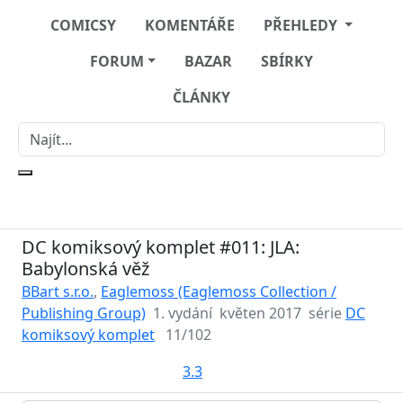
COMICSY
KOMENTÁŘE
PŘEHLEDY
FORUM
BAZAR
SBÍRKY
ČLÁNKY
DC komiksový komplet #011: JLA:
Babylonská věž
BBart s.r.o.
,
Eaglemoss (Eaglemoss Collection /
Publishing Group)
1. vydání
květen 2017
série
DC
komiksový komplet
11/102
3.3