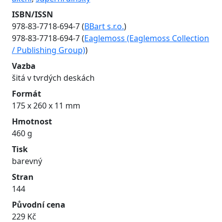
ISBN/ISSN
978-83-7718-694-7 (
BBart s.r.o.
)
978-83-7718-694-7 (
Eaglemoss (Eaglemoss Collection
/ Publishing Group)
)
Vazba
šitá v tvrdých deskách
Formát
175 x 260 x 11 mm
Hmotnost
460 g
Tisk
barevný
Stran
144
Původní cena
229 Kč