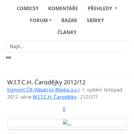
COMICSY
KOMENTÁŘE
PŘEHLEDY
FORUM
BAZAR
SBÍRKY
ČLÁNKY
W.I.T.C.H. Čarodějky 2012/12
Egmont ČR (Albatros Media a.s.)
1. vydání
listopad
2012
série
W.I.T.C.H. Čarodějky
212/271
0