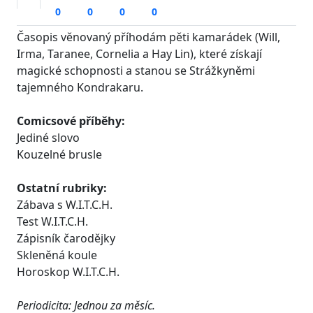
0
0
0
0
Časopis věnovaný příhodám pěti kamarádek (Will,
Irma, Taranee, Cornelia a Hay Lin), které získají
magické schopnosti a stanou se Strážkyněmi
tajemného Kondrakaru.
Comicsové příběhy:
Jediné slovo
Kouzelné brusle
Ostatní rubriky:
Zábava s W.I.T.C.H.
Test W.I.T.C.H.
Zápisník čarodějky
Skleněná koule
Horoskop W.I.T.C.H.
Periodicita: Jednou za měsíc.