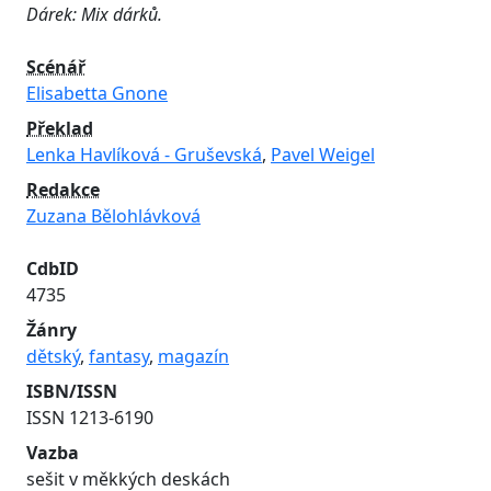
Dárek: Mix dárků.
Scénář
Elisabetta Gnone
Překlad
Lenka Havlíková - Gruševská
,
Pavel Weigel
Redakce
Zuzana Bělohlávková
CdbID
4735
Žánry
dětský
,
fantasy
,
magazín
ISBN/ISSN
ISSN 1213-6190
Vazba
sešit v měkkých deskách