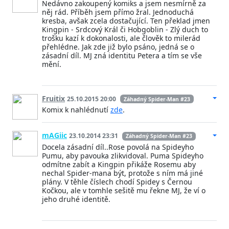
Nedávno zakoupený komiks a jsem nesmírně za
něj rád. Příběh jsem přímo žral. Jednoduchá
kresba, avšak zcela dostačující. Ten překlad jmen
Kingpin - Srdcový Král či Hobgoblin - Zlý duch to
trošku kazí k dokonalosti, ale člověk to milerád
přehlédne. Jak zde již bylo psáno, jedná se o
zásadní díl. MJ zná identitu Petera a tím se vše
mění.
Fruitix
25.10.2015 20:00
Záhadný Spider-Man #23
Komix k nahlédnutí
zde
.
mAGiic
23.10.2014 23:31
Záhadný Spider-Man #23
Docela zásadní díl..Rose povolá na Spideyho
Pumu, aby pavouka zlikvidoval. Puma Spideyho
odmítne zabít a Kingpin přikáže Rosemu aby
nechal Spider-mana být, protože s ním má jiné
plány. V těhle číslech chodí Spidey s Černou
Kočkou, ale v tomhle sešitě mu řekne MJ, že ví o
jeho druhé identitě.