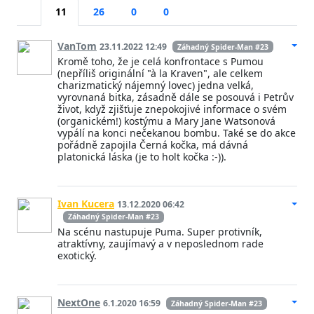
11
26
0
0
VanTom
23.11.2022 12:49
Záhadný Spider-Man #23
Kromě toho, že je celá konfrontace s Pumou
(nepříliš originální "à la Kraven", ale celkem
charizmatický nájemný lovec) jedna velká,
vyrovnaná bitka, zásadně dále se posouvá i Petrův
život, když zjišťuje znepokojivé informace o svém
(organickém!) kostýmu a Mary Jane Watsonová
vypálí na konci nečekanou bombu. Také se do akce
pořádně zapojila Černá kočka, má dávná
platonická láska (je to holt kočka :-)).
Ivan Kucera
13.12.2020 06:42
Záhadný Spider-Man #23
Na scénu nastupuje Puma. Super protivník,
atraktívny, zaujímavý a v neposlednom rade
exotický.
NextOne
6.1.2020 16:59
Záhadný Spider-Man #23