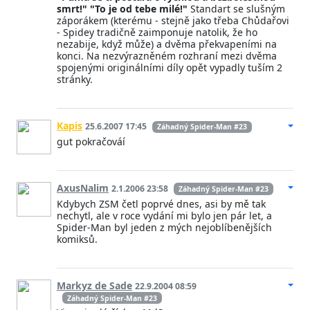
smrt!" "To je od tebe milé!"
Standart se slušným
záporákem (kterému - stejně jako třeba Chůdařovi
- Spidey tradičně zaimponuje natolik, že ho
nezabije, když může) a dvěma překvapeními na
konci. Na nezvýrazněném rozhraní mezi dvěma
spojenými originálními díly opět vypadly tuším 2
stránky.
Kapis
25.6.2007 17:45
Záhadný Spider-Man #23
gut pokračováí
AxusNalim
2.1.2006 23:58
Záhadný Spider-Man #23
Kdybych ZSM četl poprvé dnes, asi by mě tak
nechytl, ale v roce vydání mi bylo jen pár let, a
Spider-Man byl jeden z mých nejoblíbenějších
komiksů.
Markyz de Sade
22.9.2004 08:59
Záhadný Spider-Man #23