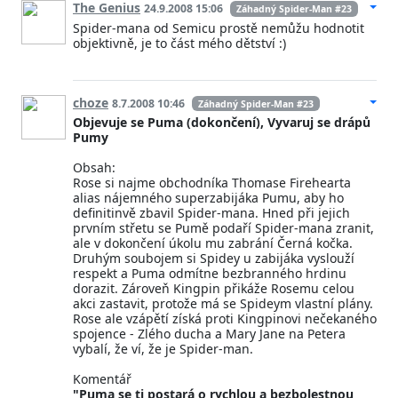
The Genius
24.9.2008 15:06
Záhadný Spider-Man #23
Spider-mana od Semicu prostě nemůžu hodnotit
objektivně, je to část mého dětství :)
choze
8.7.2008 10:46
Záhadný Spider-Man #23
Objevuje se Puma (dokončení), Vyvaruj se drápů
Pumy
Obsah:
Rose si najme obchodníka Thomase Firehearta
alias nájemného superzabijáka Pumu, aby ho
definitinvě zbavil Spider-mana. Hned při jejich
prvním střetu se Pumě podaří Spider-mana zranit,
ale v dokončení úkolu mu zabrání Černá kočka.
Druhým soubojem si Spidey u zabijáka vyslouží
respekt a Puma odmítne bezbranného hrdinu
dorazit. Zároveň Kingpin přikáže Rosemu celou
akci zastavit, protože má se Spideym vlastní plány.
Rose ale vzápětí získá proti Kingpinovi nečekaného
spojence - Zlého ducha a Mary Jane na Petera
vybalí, že ví, že je Spider-man.
Komentář
"Puma se ti postará o rychlou a bezbolestnou